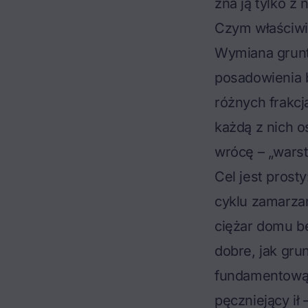
zna ją tylko z 
Czym właściwi
Wymiana gruntu
posadowienia b
różnych frakcj
każdą z nich 
wrócę – „wars
Cel jest prost
cyklu zamarza
ciężar domu b
dobre, jak gru
fundamentow
pęczniejący ił