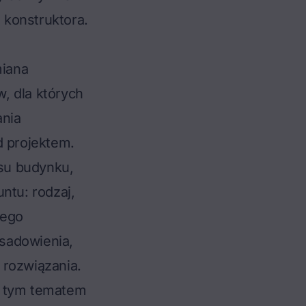
 konstruktora.
miana
, dla których
ania
d projektem.
su budynku,
ntu: rodzaj,
tego
sadowienia,
 rozwiązania.
ię tym tematem