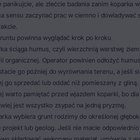
 panikujcie, ale zlećcie badania zanim koparka w
a sensu zaczynać prac w ciemno i dowiadywać s
akcie.
runtu powinna wyglądać krok po kroku
ka ściąga humus, czyli wierzchnią warstwę ziem
rii organicznej. Operator powinien odłożyć humu
tacie go później do wyrównania terenu, a jeśli si
ej go sprzedać lub oddać niż pomieszany z gliną.
ej warto pamiętać przed wjazdem koparki, bo dla
łatwiej jest wszystko zsypać na jedną pryzmę.
rka wybiera grunt rodzimy do określonej głębokoś
 projekt lub geolog. Jeśli nie macie odpowiednio 
wo składować wykopany materiał, umówcie z w