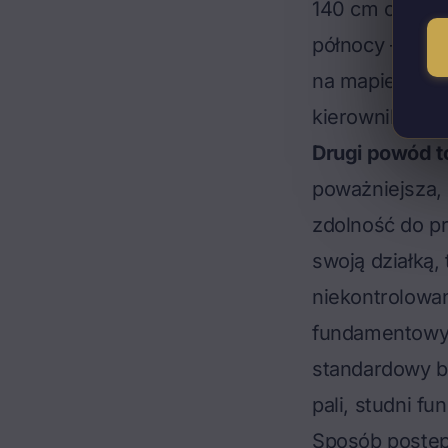
140 cm od pozi
północy – mnie
na mapie stre
kierownik bud
Drugi powód t
poważniejsza, 
zdolność do p
swoją działką,
niekontrolowa
fundamentowyc
standardowy b
pali, studni 
Sposób postęp