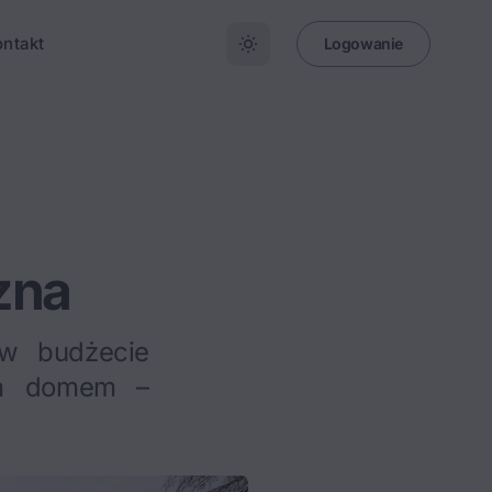
ontakt
Logowanie
zna
 w budżecie
ym domem –