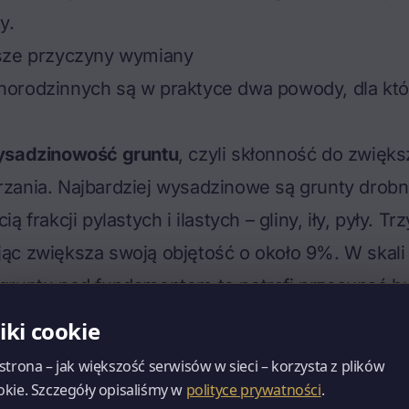
y.
sze przyczyny wymiany
orodzinnych są w praktyce dwa powody, dla kt
ysadzinowość gruntu
, czyli skłonność do zwięks
ania. Najbardziej wysadzinowe są grunty drobno
ą frakcji pylastych i ilastych – gliny, iły, pyły. T
ąc zwiększa swoją objętość o około 9%. W skali
gruntu pod fundamentem to potrafi przesunąć bu
kać. Dlatego grunt wysadzinowy wymienia się aż
liki cookie
 strona – jak większość serwisów w sieci – korzysta z plików
d rejonu Polski granica przemarzania to 80, 100,
okie. Szczegóły opisaliśmy w
polityce prywatności
.