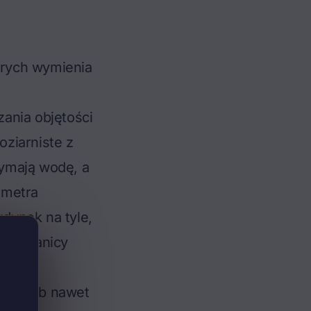
órych wymienia
zania objętości
ziarniste z
rzymają wodę, a
 metra
dynek na tyle,
 do granicy
 120 lub nawet