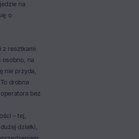
jedzie na
ię o
i z resztkami
s osobno, na
ę nie przyda,
 To drobna
 operatora bez
ci – tej,
dużej działki,
yprzedzeniem