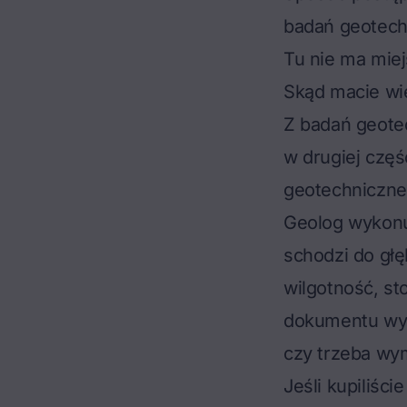
badań geotech
Tu nie ma miej
Skąd macie wi
Z
badań geotec
w drugiej częś
geotechniczne
Geolog wykonu
schodzi do głę
wilgotność, st
dokumentu wyn
czy trzeba wym
Jeśli kupiliśc