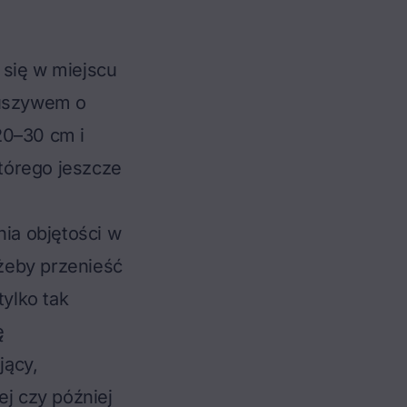
 się w miejscu
ruszywem o
20–30 cm i
tórego jeszcze
nia objętości w
żeby przenieść
ylko tak
ę
jący,
ej czy później