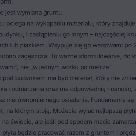
norm.
e jest wymiana gruntu
 polega na wykopaniu materiału, który znajduje
udynku, i zastąpieniu go innym – najczęściej k
ach lub piaskiem. Wsypuje się go warstwami po 
osobno zagęszcza. To ważne sformułowanie, do k
twami", nie „w jednym worku po metrze".
y: pod budynkiem ma być materiał, który nie zmie
nia i odmarzania oraz ma odpowiednią nośność, 
ez nierównomiernego osiadania. Fundamenty są t
nt, na którym stoją. Możecie wylać najlepszą
płyt
ą
na świecie, ale jeśli pod spodem macie zamarza
 – płyta będzie pracować razem z gruntem i prędz