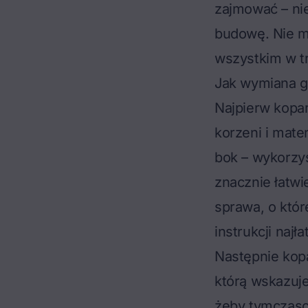
zajmować – nie
budowę. Nie m
wszystkim w tr
Jak wymiana g
Najpierw kopar
korzeni i mate
bok – wykorzys
znacznie łatwi
sprawa, o któr
instrukcji naj
Następnie kopa
którą wskazuje
żeby tymczaso