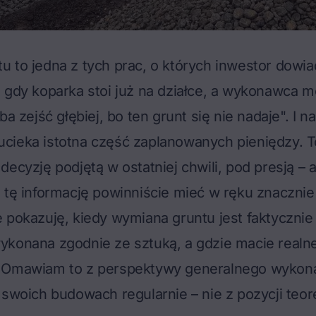
 to jedna z tych prac, o których inwestor dowia
 gdy koparka stoi już na działce, a wykonawca m
ba zejść głębiej, bo ten grunt się nie nadaje". I 
ieka istotna część zaplanowanych pieniędzy. To
decyzję podjętą w ostatniej chwili, pod presją – 
 tę informację powinniście mieć w ręku znacznie
 pokazuję, kiedy wymiana gruntu jest faktycznie 
ykonana zgodnie ze sztuką, a gdzie macie realne
 Omawiam to z perspektywy generalnego wykona
 swoich budowach regularnie – nie z pozycji teor