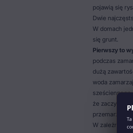
pojawią się rys
Dwie najczęst
W domach jedn
się grunt.
Pierwszy to w
podczas zamarz
dużą zawartości
woda zamarzaj
sześciennego 
że zaczyna pę
P
przemarzania.
Ta
W zależności o
co