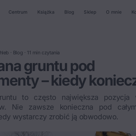
Centrum
Książka
Blog
Sklep
O mnie
K
hleb
·
Blog
·
11
min czytania
na gruntu pod
menty – kiedy koniec
untu to często największa pozycja
ów. Nie zawsze konieczna pod cał
iedy wystarczy zrobić ją obwodowo.