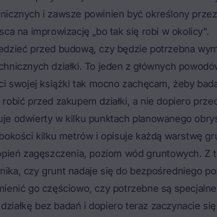
nicznych i zawsze powinien być określony przez
sca na improwizację „bo tak się robi w okolicy".
edzieć przed budową, czy będzie potrzebna wy
hnicznych działki
. To jeden z głównych powodów
ci swojej książki tak mocno zachęcam, żeby bad
 robić
przed
zakupem działki, a nie dopiero prze
je odwierty w kilku punktach planowanego obry
bokości kilku metrów i opisuje każdą warstwę gru
opień zagęszczenia,
poziom wód gruntowych
. Z 
ika, czy grunt nadaje się do bezpośredniego po
ienić go częściowo, czy potrzebne są specjalne
ie działkę bez badań i dopiero teraz zaczynacie s