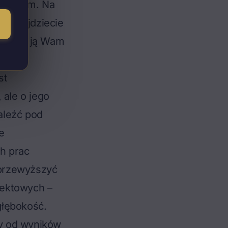
o 100 cm. Na
ję znajdziecie
tarczy ją Wam
st
 ale o jego
aleźć pod
e
h prac
 przewyższyć
jektowych –
głębokość.
y od wyników