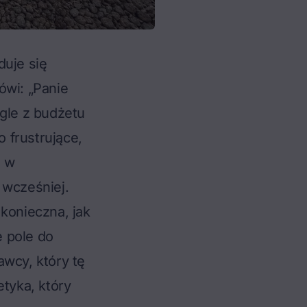
duje się
ówi: „Panie
nagle z budżetu
 frustrujące,
a w
 wcześniej.
konieczna, jak
 pole do
wcy, który tę
etyka, który