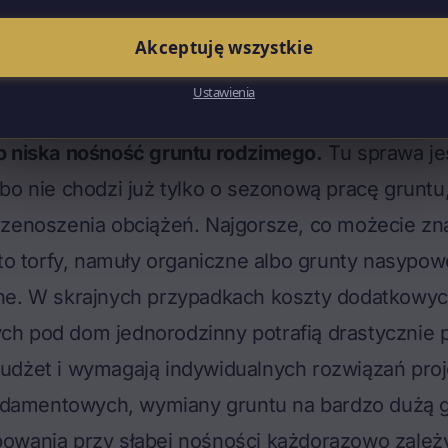
omu gruntu. W moim regionie, na Śląsku, jest t
j. Na wschodzie i w górach – więcej. Tę informac
Akceptuję wszystkie
f przemarzania w projekcie budowlanym albo dos
Ustawienia
owy.
o niska nośność gruntu rodzimego.
Tu sprawa je
bo nie chodzi już tylko o sezonową pracę gruntu,
rzenoszenia obciążeń. Najgorsze, co możecie zn
 to torfy, namuły organiczne albo grunty nasypow
ne. W skrajnych przypadkach koszty dodatkowyc
h pod dom jednorodzinny potrafią drastycznie
udżet i wymagają indywidualnych rozwiązań pro
fundamentowych, wymiany gruntu na bardzo dużą 
owania przy słabej nośności każdorazowo zależ