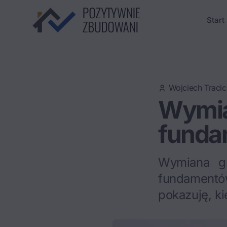
Start
Wojciech Tracic
Wymia
funda
Wymiana gr
fundament
pokazuję, k