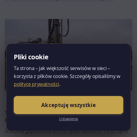
Pliki cookie
Ta strona – jak większość serwisów w sieci –
korzysta z plików cookie. Szczegóły opisaliśmy w
polityce prywatności
.
Wojciech Tracichleb
Akceptuję wszystkie
·
Blog
Studnia głębinowa – kiedy warto wiercić |
Ustawienia
Poradnik
Studnia głębinowa to nie tylko odwiert. To projekt