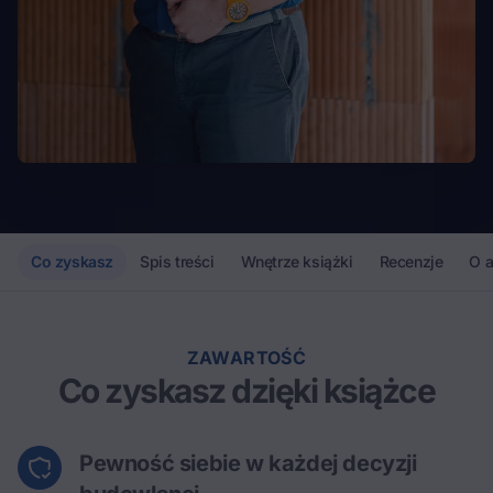
Co zyskasz
Spis treści
Wnętrze książki
Recenzje
O a
ZAWARTOŚĆ
Co zyskasz dzięki książce
Pewność siebie w każdej decyzji