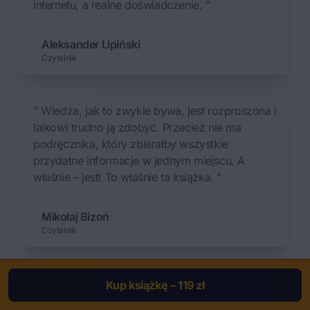
internetu, a realne doświadczenie. "
Aleksander Lipiński
Czytelnik
" Wiedza, jak to zwykle bywa, jest rozproszona i
laikowi trudno ją zdobyć. Przecież nie ma
podręcznika, który zbierałby wszystkie
przydatne informacje w jednym miejscu. A
właśnie – jest! To właśnie ta książka. "
Mikołaj Bizoń
Czytelnik
" Autor operuje specjalistycznymi pojęciami w
Kup książkę – 119 zł
taki sposób, że wszystko szybko staje się dla