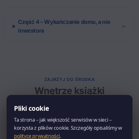
Część 4 – Wykańczanie domu, a nie
inwestora
ZAJRZYJ DO ŚRODKA
Wnętrze książki
Przejrzyste ilustracje, czytelny układ i praktyczne
Pliki cookie
wskazówki na każdej stronie. 608 stron w twardej
oprawie – to książka, do której będziesz wracać na
Ta strona – jak większość serwisów w sieci –
każdym etapie budowy.
korzysta z plików cookie. Szczegóły opisaliśmy w
polityce prywatności
.