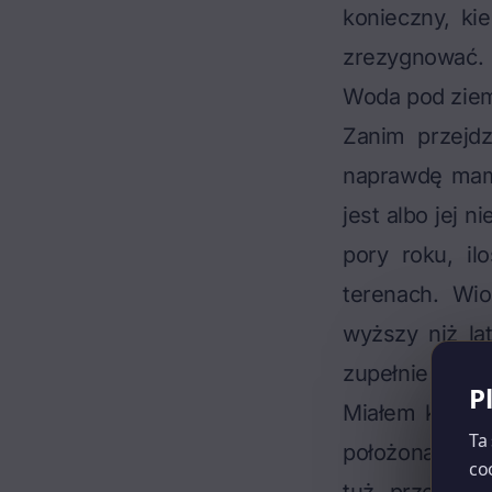
konieczny, ki
zrezygnować.
Woda pod ziemi
Zanim przejd
naprawdę mamy
jest albo jej 
pory roku, il
terenach. Wi
wyższy niż la
zupełnie inacz
P
Miałem kiedyś 
Ta
położona, z wi
co