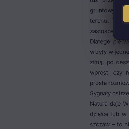
tuż przed ro
gruntowych w
terenu. To ca
zastosować ro
Dlatego pierw
wizyty w jednej
zimą, po desz
wprost, czy 
prosta rozmow
Sygnały ostrz
Natura daje W
działce lub w 
szczaw – to ni