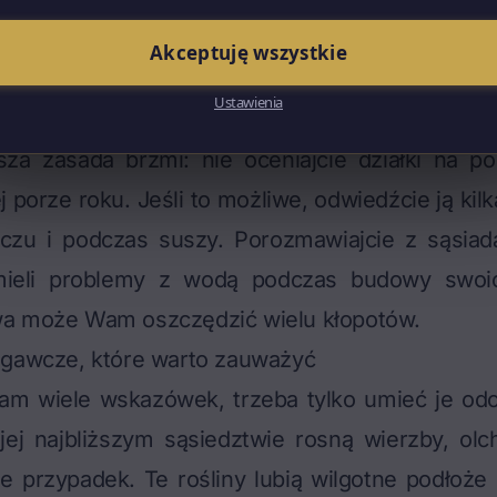
zpoczęciem budowy. I wtedy okazało się, 
 marcu znajduje się zaledwie pół metra pod
Akceptuję wszystkie
łkowicie zmieniło plany – musieliśmy zrezygnow
Ustawienia
związania, które znacząco podniosły koszty fun
sza zasada brzmi: nie oceniajcie działki na po
 porze roku. Jeśli to możliwe, odwiedźcie ją kilk
czu i podczas suszy. Porozmawiajcie z sąsiada
mieli problemy z wodą podczas budowy swo
a może Wam oszczędzić wielu kłopotów.
egawcze, które warto zauważyć
am wiele wskazówek, trzeba tylko umieć je odcz
jej najbliższym sąsiedztwie rosną wierzby, olc
e przypadek. Te rośliny lubią wilgotne podłoże