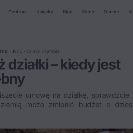
Centrum
Książka
Blog
Sklep
O mnie
K
hleb
·
Blog
·
12
min czytania
 działki – kiedy jest
ebny
szecie umowę na działkę, sprawdźcie 
iemią może zmienić budżet o dziesią