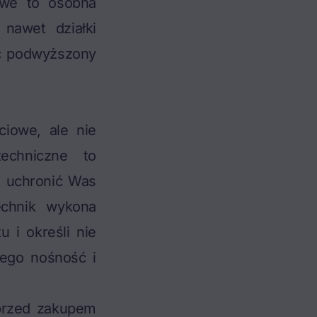
owe to osobna
 nawet działki
ć podwyższony
ciowe, ale nie
echniczne
to
że uchronić Was
echnik wykona
u i określi nie
jego nośność i
 przed zakupem