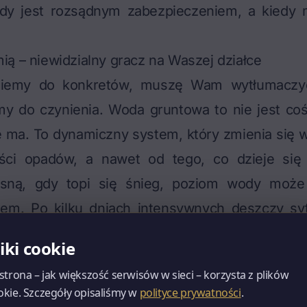
edy jest rozsądnym zabezpieczeniem, a kiedy
ą – niewidzialny gracz na Waszej działce
ziemy do konkretów, muszę Wam wytłumaczy
 do czynienia. Woda gruntowa to nie jest coś
nie ma. To dynamiczny system, który zmienia się 
ości opadów, a nawet od tego, co dzieje się
osną, gdy topi się śnieg, poziom wody może
tem. Po kilku dniach intensywnych deszczy sy
ej niż podczas suchego lata.
liki cookie
klientów, którzy kupili działkę w sierpniu. Była
 strona – jak większość serwisów w sieci – korzysta z plików
dokiem na łąkę. Badania geotechniczne zlecili 
okie. Szczegóły opisaliśmy w
polityce prywatności
.