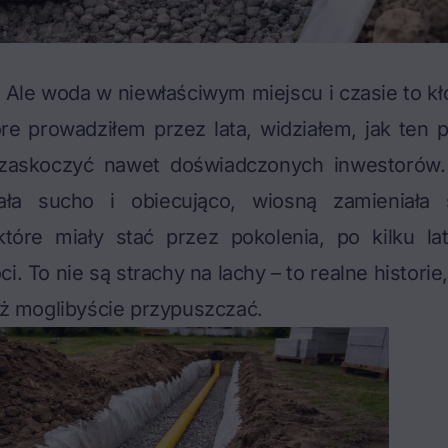
 Ale woda w niewłaściwym miejscu i czasie to kł
re prowadziłem przez lata, widziałem, jak ten p
 zaskoczyć nawet doświadczonych inwestorów. 
ała sucho i obiecująco, wiosną zamieniała
tóre miały stać przez pokolenia, po kilku la
i. To nie są strachy na lachy – to realne historie
niż moglibyście przypuszczać.