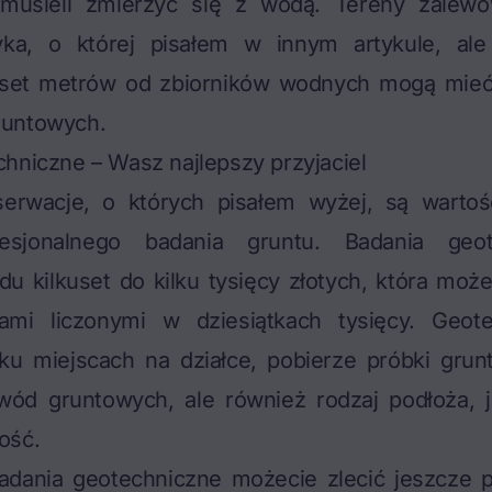
 musieli zmierzyć się z wodą. Tereny zalew
yka, o której pisałem w innym artykule, ale
kaset metrów od zbiorników wodnych mogą mie
runtowych.
hniczne – Wasz najlepszy przyjaciel
erwacje, o których pisałem wyżej, są wartoś
fesjonalnego badania gruntu.
Badania geot
du kilkuset do kilku tysięcy złotych, która mo
ami liczonymi w dziesiątkach tysięcy. Geot
ku miejscach na działce, pobierze próbki grunt
wód gruntowych, ale również rodzaj podłoża, 
ość.
dania geotechniczne możecie zlecić jeszcze