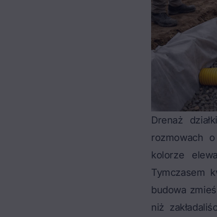
Drenaż dział
rozmowach o
kolorze elew
Tymczasem kw
budowa zmieśc
niż zakładali