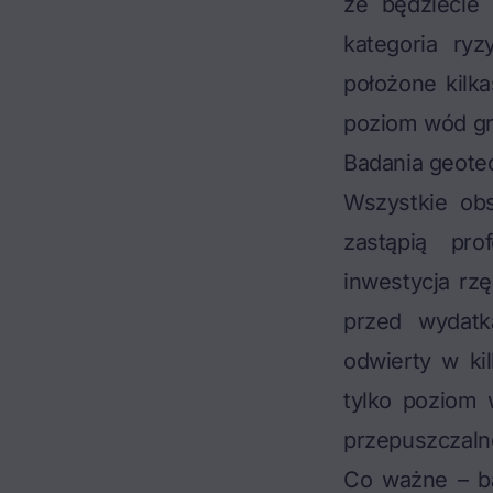
że będziecie
kategoria ryz
położone kil
poziom wód g
Badania geotec
Wszystkie obs
zastąpią pro
inwestycja rzę
przed wydatk
odwierty w kil
tylko poziom 
przepuszczaln
Co ważne – ba