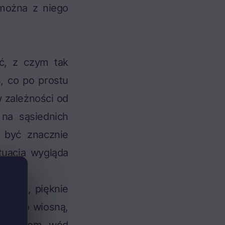
 można z niego
ć, z czym tak
, co po prostu
w zależności od
 na sąsiednich
 być znacznie
tuacja wygląda
 sucha, pięknie
dopiero wiosną,