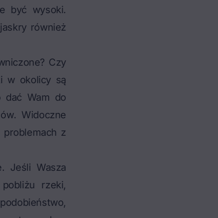
e być wysoki.
jaskry również
iwniczone? Czy
i w okolicy są
nno dać Wam do
mów. Widoczne
o problemach z
e. Jeśli Wasza
pobliżu rzeki,
opodobieństwo,