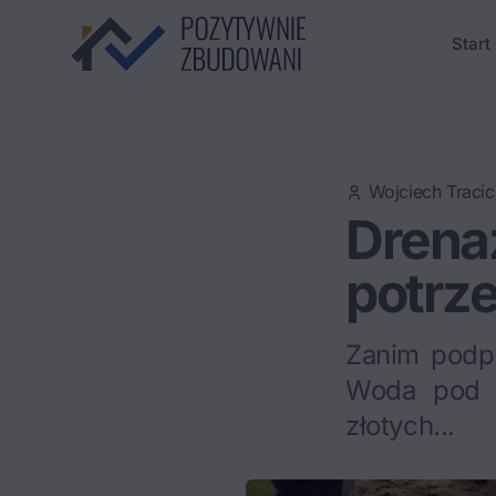
Start
Wojciech Tracic
Drenaż
potrz
Zanim podpi
Woda pod z
złotych...