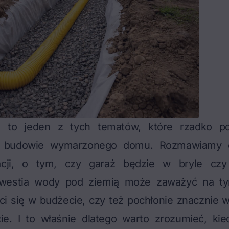
ki to jeden z tych tematów, które rzadko po
 budowie wymarzonego domu. Rozmawiamy o 
acji, o tym, czy garaż będzie w bryle czy 
estia wody pod ziemią może zaważyć na t
i się w budżecie, czy też pochłonie znacznie w
ście. I to właśnie dlatego warto zrozumieć, kie