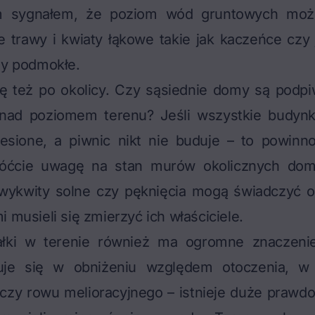
m sygnałem, że poziom wód gruntowych moż
e trawy i kwiaty łąkowe takie jak kaczeńce czy 
ny podmokłe.
się też po okolicy. Czy sąsiednie domy są podp
nad poziomem terenu? Jeśli wszystkie budynk
esione, a piwnic nikt nie buduje – to powi
róćcie uwagę na stan murów okolicznych do
 wykwity solne czy pęknięcia mogą świadczyć 
i musieli się zmierzyć ich właściciele.
ałki w terenie również ma ogromne znaczeni
uje się w obniżeniu względem otoczenia, w 
u czy rowu melioracyjnego – istnieje duże prawd