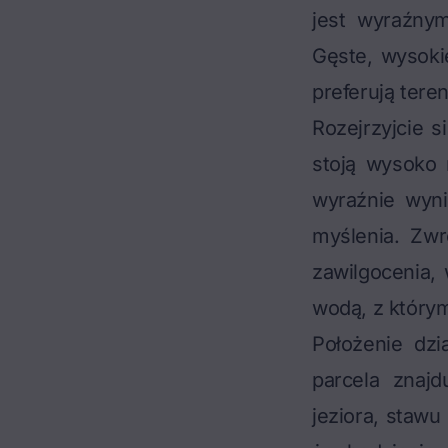
jest wyraźny
Gęste, wysoki
preferują tere
Rozejrzyjcie 
stoją wysoko 
wyraźnie wyni
myślenia. Zw
zawilgocenia,
wodą, z którym
Położenie dzi
parcela znajd
jeziora, staw