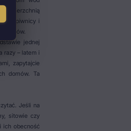
że poziom wód
 powierzchnią
ać z piwnicy i
damentów.
dstawie jednej
a razy – latem i
mi, zapytajcie
ich domów. Ta
ytać. Jeśli na
hy, sitowie czy
 i ich obecność