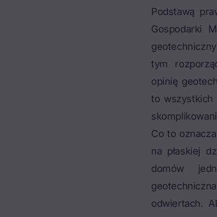
Podstawą praw
Gospodarki M
geotechniczny
tym rozporzą
opinię geotec
to wszystkich 
skomplikowani
Co to oznacza
na płaskiej dz
domów jedno
geotechnicz
odwiertach. A