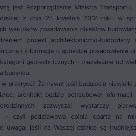
ną jest Rozporządzenie Ministra Transportu,
orskiej z dnia 25 kwietnia 2012 roku w spra
ch warunków posadawiania obiektów budowlan
dzeniem projekt architektoniczno-budowlany 
hniczną i informacje o sposobie posadowienia ob
kategorii geotechnicznych – niezależnie od wiel
a budynku.
 w praktyce? Że nawet jeśli budujecie niewielki
iałce, architekt będzie potrzebował informacji
rodzinnych zazwyczaj wystarczy pierws
na – czyli podstawowa opinia oparta na m
le uwaga: jeśli na Waszej działce są trudniejs