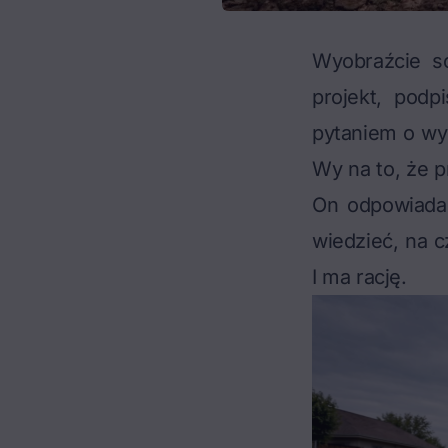
Wyobraźcie so
projekt, podp
pytaniem o wyn
Wy na to, że p
On odpowiada,
wiedzieć, na 
I ma rację.