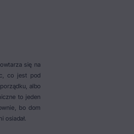
powtarza się na
c, co jest pod
 porządku, albo
iczne to jeden
łownie, bo dom
i osiadał.