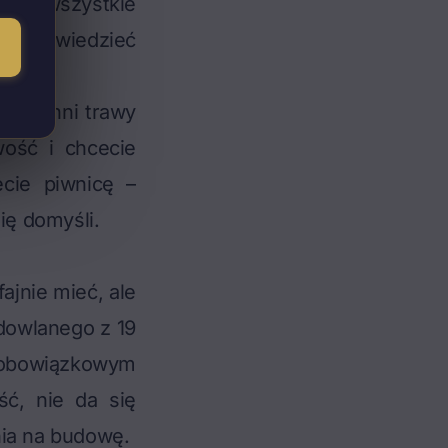
 Wam wszystkie
lepiej wiedzieć
wierzchni trawy
wość i chcecie
ecie piwnicę –
ię domyśli.
ajnie mieć, ale
udowlanego z 19
obowiązkowym
ść, nie da się
nia na budowę.