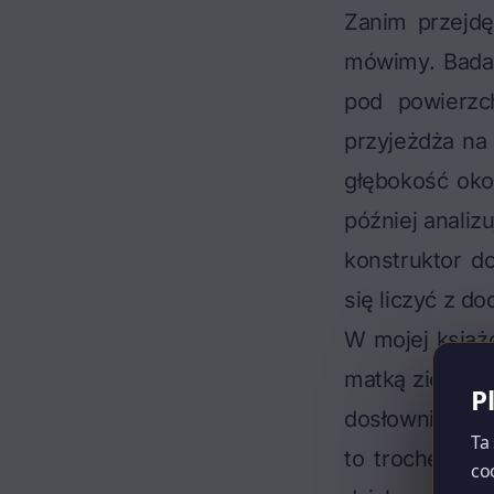
Zanim przejdę
mówimy. Badan
pod powierzch
przyjeżdża na 
głębokość oko
później analiz
konstruktor d
się liczyć z d
W mojej
książ
matką ziemią, 
P
dosłownie zag
Ta
to trochę dra
co