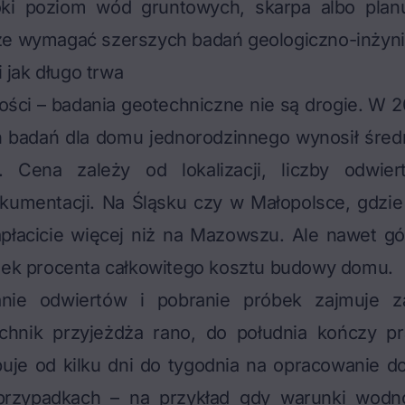
ki poziom wód gruntowych, skarpa albo planu
że wymagać szerszych badań geologiczno-inżyni
 i jak długo trwa
ści – badania geotechniczne nie są drogie. W 2
badań dla domu jednorodzinnego wynosił śred
. Cena zależy od lokalizacji, liczby odwier
umentacji. Na Śląsku czy w Małopolsce, gdzie
apłacicie więcej niż na Mazowszu. Ale nawet gó
amek procenta całkowitego kosztu budowy domu.
ie odwiertów i pobranie próbek zajmuje za
chnik przyjeżdża rano, do południa kończy p
uje od kilku dni do tygodnia na opracowanie d
przypadkach – na przykład gdy warunki wodn