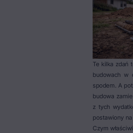
Te kilka zdań 
budowach w ca
spodem. A pote
budowa zamien
z tych wydatk
postawiony na 
Czym właściwi