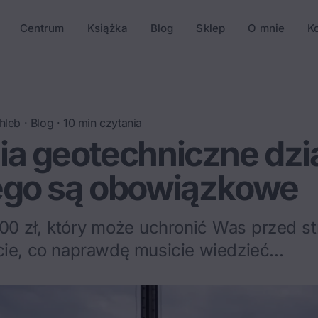
Centrum
Książka
Blog
Sklep
O mnie
K
hleb
·
Blog
·
10
min czytania
a geotechniczne dzia
ego są obowiązkowe
0 zł, który może uchronić Was przed st
cie, co naprawdę musicie wiedzieć...