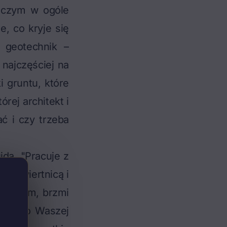
o czym w ogóle
, co kryje się
b geotechnik –
 najczęściej na
 gruntu, które
rej architekt i
ć i czy trzeba
uida.
"Pracuje z
ę z wiertnicą i
 – wiem, brzmi
rawdy o Waszej