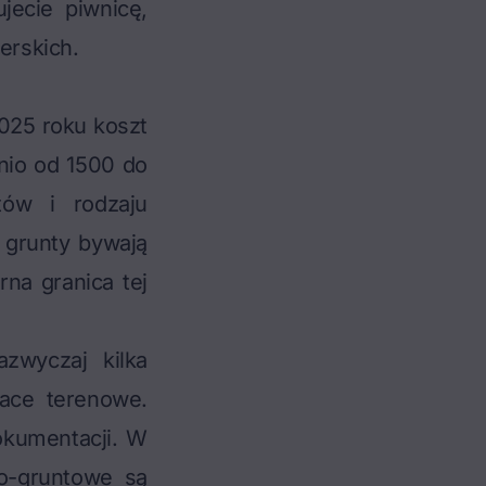
jecie piwnicę,
erskich.
025 roku koszt
nio od 1500 do
tów i rodzaju
 grunty bywają
rna granica tej
zwyczaj kilka
race terenowe.
okumentacji. W
o-gruntowe są