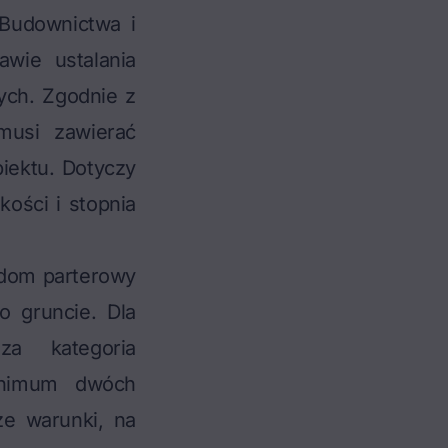
 Budownictwa i
wie ustalania
ych. Zgodnie z
musi zawierać
iektu. Dotyczy
kości i stopnia
 dom parterowy
 o gruncie. Dla
za kategoria
inimum dwóch
ze warunki, na