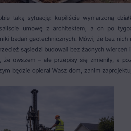
bie taką sytuację: kupiliście wymarzoną działk
isaliście umowę z architektem, a on po tyg
iki badań geotechnicznych. Mówi, że bez nich n
rzecież sąsiedzi budowali bez żadnych wierceń i
 że owszem – ale przepisy się zmieniły, a po
czym będzie opierał Wasz dom, zanim zaprojektu