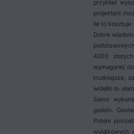
przykład wyso
projektant mo
Ile to kosztuje
Dobre wiadomo
podstawowych 
4000 złotych
wymaganej dok
trudniejsze, z
widełki to uł
Samo wykonan
godzin. Geote
Potem potrzeb
wyjątkowych 