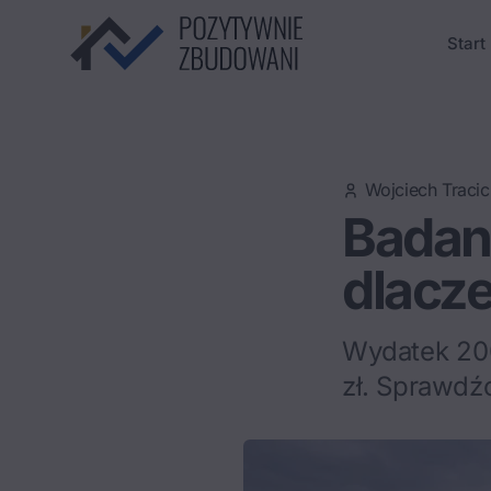
Start
Wojciech Tracic
Badani
dlacz
Wydatek 200
zł. Sprawdź