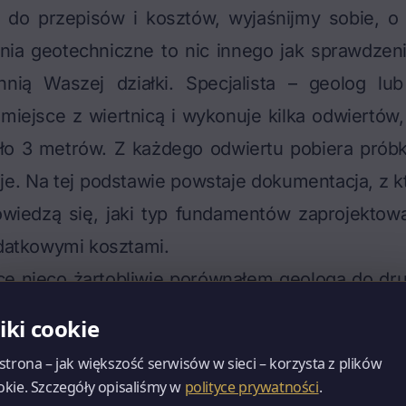
 do przepisów i kosztów, wyjaśnijmy sobie, 
ia geotechniczne to nic innego jak sprawdzenie
nią Waszej działki. Specjalista – geolog lu
miejsce z wiertnicą i wykonuje kilka odwiertów,
ło 3 metrów. Z każdego odwiertu pobiera próbki
uje. Na tej podstawie powstaje dokumentacja, z któ
owiedzą się, jaki typ fundamentów zaprojektowa
odatkowymi kosztami.
ce
nieco żartobliwie porównałem geologa do dr
ma często brodę, a na Wasze wezwanie zjawia si
liki cookie
ląda pod powierzchnię. Wywierci w ziemi dziurę
 strona – jak większość serwisów w sieci – korzysta z plików
matycznie, ale to jedyna droga do poznania p
okie. Szczegóły opisaliśmy w
polityce prywatności
.