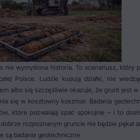
to nie wymyślona historia. To scenariusz, który 
łej Polsce. Ludzie kupują działki, nie wiedzą
m albo się szczęśliwie okazuje, że grunt jest w
ia się w kosztowny koszmar. Badania geotechn
ów, które pozwalają spać spokojnie – i to dos
dobrze rozpoznanym gruncie nie będzie pękał an
e są badania geotechniczne