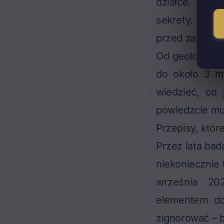
działce. Nast
sekrety. A co,
przed zakupem
Od geologa dow
do około 3 me
wiedzieć, co 
powiedzcie mu 
Przepisy, któr
Przez lata bad
niekoniecznie 
września 20
elementem dok
zignorować – b