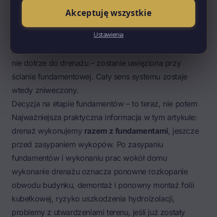
zamiast warstwą żwiru i pospółki.
Drenaż w obsypce
Akceptuję wszystkie
żwirowej działa, bo woda ma jak do niego dotrzeć.
Ustawienia
Jeśli wykonawca obsypie rury cienką warstwą żwiru, a
powyżej zwali glinę z wykopu, to woda w glinie nigdy
nie dotrze do drenażu – zostanie uwięziona przy
ścianie fundamentowej. Cały sens systemu zostaje
wtedy zniweczony.
Decyzja na etapie fundamentów – to teraz, nie potem
Najważniejsza praktyczna informacja w tym artykule:
drenaż wykonujemy
razem z fundamentami
, jeszcze
przed zasypaniem wykopów. Po zasypaniu
fundamentów i wykonaniu prac wokół domu
wykonanie drenażu oznacza ponowne rozkopanie
obwodu budynku, demontaż i ponowny montaż folii
kubełkowej, ryzyko uszkodzenia hydroizolacji,
problemy z utwardzeniami terenu, jeśli już zostały