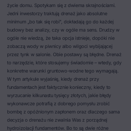
życie domu. Spotykam się z dwiema skrajnościami.
Jedni inwestorzy traktują drenaż jako absolutne
minimum „bo tak się robi", dokładają go do każdej
budowy bez analizy, czy w ogóle ma sens. Drudzy w
ogóle nie wiedzą, że taka opcja istnieje, dopóki nie
zobaczą wody w piwnicy albo wilgoci wybijającej
przez tynk w salonie. Obie postawy są błędne. Drenaż
to narzędzie, które stosujemy świadomie – wtedy, gdy
konkretne warunki gruntowo-wodne tego wymagają.
W tym artykule wyjaśnię, kiedy drenaż przy
fundamentach jest faktycznie konieczny, kiedy to
wyrzucanie kilkunastu tysięcy złotych, jakie błędy
wykonawcze potrafią z dobrego pomysłu zrobić
bombę z opóźnionym zapłonem oraz dlaczego sama
decyzja o drenażu nie zwalnia Was z porządnej
hydroizolacji fundamentów
. Bo to są dwie różne