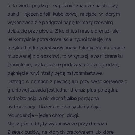
to ta woda prędzej czy później znajdzie najsłabszy
punkt – łączenie folii kubełkowej, miejsce, w którym
wykonawca źle podgrzał papę termozgrzewalną,
dylatację przy płycie. Z kolei jeśli macie drenaż, ale
lekkomyślnie potraktowaliście hydroizolację (na
przykład jednowarstwowa masa bitumiczna na ścianie
murowanej z bloczków), to w sytuacji awarii drenażu
(zamulenie, uszkodzenie podczas prac w ogrodzie,
pęknięcie rury) straty będą natychmiastowe.
Dlatego w domach z piwnicą lub przy wysokiej wodzie
gruntowej zasada jest jedna: drenaż
plus
porządna
hydroizolacja, a nie drenaż
albo
porządna
hydroizolacja. Razem te dwa systemy dają
redundancję – jeden chroni drugi.
Najczęstsze błędy wykonawcze przy drenażu
Z setek budów, na których pracowałem lub które