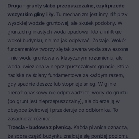
Druga – grunty słabo przepuszczalne, czyli przede
wszystkim gliny i iły.
Tu mechanizm jest inny niż przy
wysokiej wodzie gruntowej, ale skutek podobny. W
gruntach gliniastych woda opadowa, która infiltruje
wokół budynku, nie ma jak odpłynąć. Zostaje. Wokół
fundamentów tworzy się tak zwana woda zawieszona
– nie woda gruntowa w klasycznym rozumieniu, ale
woda uwięziona w nieprzepuszczalnym gruncie, która
naciska na ściany fundamentowe za każdym razem,
gdy spadnie deszcz lub stopnieje śnieg. W glinie
drenaż opaskowy nie odprowadzi tej wody do gruntu
(bo grunt jest nieprzepuszczalny), ale zbierze ją w
obsypce żwirowej i przekieruje do odbiornika. To
zasadnicza różnica.
Trzecia – budowa z piwnicą.
Każda piwnica oznacza,
że spora część budynku znajduje się poniżej poziomu