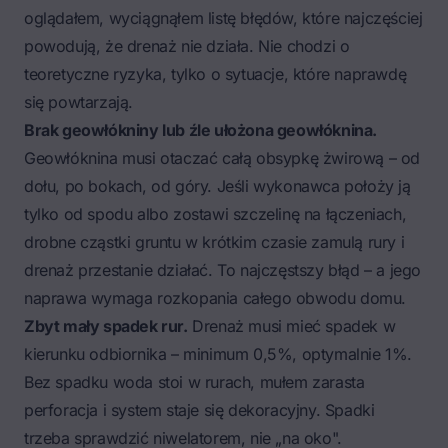
oglądałem, wyciągnąłem listę błędów, które najczęściej
powodują, że drenaż nie działa. Nie chodzi o
teoretyczne ryzyka, tylko o sytuacje, które naprawdę
się powtarzają.
Brak geowłókniny lub źle ułożona geowłóknina.
Geowłóknina musi otaczać całą obsypkę żwirową – od
dołu, po bokach, od góry. Jeśli wykonawca położy ją
tylko od spodu albo zostawi szczelinę na łączeniach,
drobne cząstki gruntu w krótkim czasie zamulą rury i
drenaż przestanie działać. To najczęstszy błąd – a jego
naprawa wymaga rozkopania całego obwodu domu.
Zbyt mały spadek rur.
Drenaż musi mieć spadek w
kierunku odbiornika – minimum 0,5%, optymalnie 1%.
Bez spadku woda stoi w rurach, mułem zarasta
perforacja i system staje się dekoracyjny. Spadki
trzeba sprawdzić niwelatorem, nie „na oko".