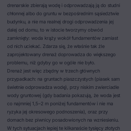
drenarskie zbierają wodę i odprowadzają ją do studni
chłonnej albo do gruntu w bezpośrednim sąsiedztwie
budynku, a nie ma realnej drogi odprowadzenia jej
dalej od domu, to w istocie tworzymy obwód
zamknięty: woda krąży wokół fundamentów zamiast
od nich uciekać. Zdarza się, że właśnie tak źle
zaprojektowany drenaż doprowadza do większego
problemu, niż gdyby go w ogóle nie było.
Drenaż jest więc zbędny w trzech głównych
przypadkach: na gruntach piaszczystych (piasek sam
świetnie odprowadza wodę), przy niskim zwierciadle
wody gruntowej (gdy badania pokazują, że woda jest
co najmniej 1,5–2 m poniżej fundamentów i nie ma
ryzyka jej okresowego podnoszenia), oraz przy
domach bez piwnicy posadowionych na wzniesieniu.
W tych sytuacjach lepiej te kilkanaście tysięcy złotych