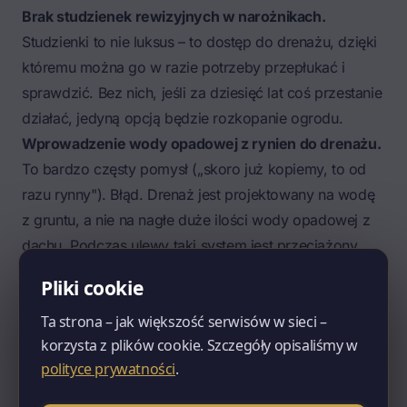
Brak studzienek rewizyjnych w narożnikach.
Studzienki to nie luksus – to dostęp do drenażu, dzięki
któremu można go w razie potrzeby przepłukać i
sprawdzić. Bez nich, jeśli za dziesięć lat coś przestanie
działać, jedyną opcją będzie rozkopanie ogrodu.
Wprowadzenie wody opadowej z rynien do drenażu.
To bardzo częsty pomysł („skoro już kopiemy, to od
razu rynny"). Błąd. Drenaż jest projektowany na wodę
z gruntu, a nie na nagłe duże ilości wody opadowej z
dachu. Podczas ulewy taki system jest przeciążony,
woda cofa się i podtapia fundamenty zamiast je
Pliki cookie
chronić. Wodę z rynien trzeba prowadzić osobnym
Ta strona – jak większość serwisów w sieci –
systemem – do studni chłonnej, do kanalizacji
korzysta z plików cookie. Szczegóły opisaliśmy w
deszczowej albo na powierzchnię terenu z dala od
polityce prywatności
.
budynku. Nigdy do drenażu opaskowego.
Zasypywanie wykopu zwykłą ziemią z wykopu