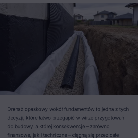
Drenaż opaskowy wokół fundamentów to jedna z tych
decyzji, które łatwo przegapić w wirze przygotowań
do budowy, a której konsekwencje – zarówno
finansowe, jak i techniczne – ciągną się przez całe