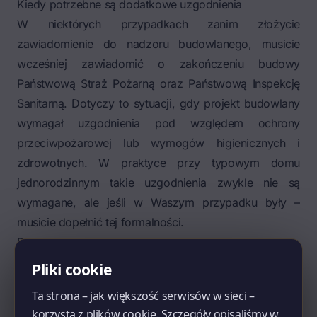
Kiedy potrzebne są dodatkowe uzgodnienia
W niektórych przypadkach zanim złożycie
zawiadomienie do nadzoru budowlanego, musicie
wcześniej zawiadomić o zakończeniu budowy
Państwową Straż Pożarną oraz Państwową Inspekcję
Sanitarną. Dotyczy to sytuacji, gdy projekt budowlany
wymagał uzgodnienia pod względem ochrony
przeciwpożarowej lub wymogów higienicznych i
zdrowotnych. W praktyce przy typowym domu
jednorodzinnym takie uzgodnienia zwykle nie są
wymagane, ale jeśli w Waszym przypadku były –
musicie dopełnić tej formalności.
Procedura wygląda tak: zawiadamiacie PSP i sanepid o
zakończeniu budowy i zamiarze przystąpienia do
Pliki cookie
użytkowania. Te służby mają 14 dni na zajęcie
Ta strona – jak większość serwisów w sieci –
stanowiska. Jeśli w tym czasie nie zgłoszą sprzeciwu
korzysta z plików cookie. Szczegóły opisaliśmy w