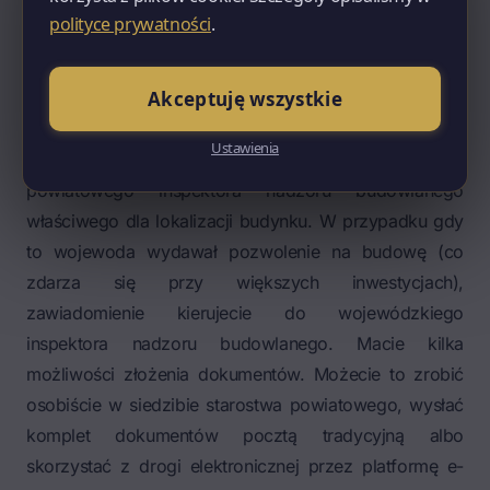
ani uwag – uznajecie to za milczącą zgodę.
polityce prywatności
.
Sporządzacie oświadczenie o braku sprzeciwu i
dołączacie je do zawiadomienia składanego do
Akceptuję wszystkie
nadzoru budowlanego.
Gdzie i jak złożyć zawiadomienie
Ustawienia
Zawiadomienie o zakończeniu budowy składacie do
powiatowego inspektora nadzoru budowlanego
właściwego dla lokalizacji budynku. W przypadku gdy
to wojewoda wydawał pozwolenie na budowę (co
zdarza się przy większych inwestycjach),
zawiadomienie kierujecie do wojewódzkiego
inspektora nadzoru budowlanego. Macie kilka
możliwości złożenia dokumentów. Możecie to zrobić
osobiście w siedzibie starostwa powiatowego, wysłać
komplet dokumentów pocztą tradycyjną albo
skorzystać z drogi elektronicznej przez platformę e-