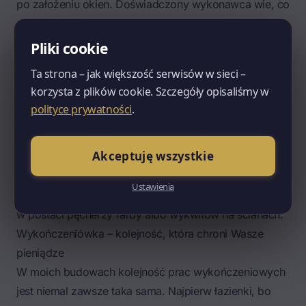
po założeniu okien. Doświadczony wykonawca wie, co
można zrobić jednocześnie, a co musi czekać.
Konserwatywne planowanie, które wszystko ustawia
Pliki cookie
szeregowo, niepotrzebnie wydłuża budowę o
Ta strona – jak większość serwisów w sieci –
tygodnie.
korzysta z plików cookie. Szczegóły opisaliśmy w
Co naprawdę musi czekać? Malowanie i gładzie
polityce prywatności
.
czekają na schnięcie tynków cementowo-wapiennych.
Montaż paneli czeka na suche wylewki i wygrzewanie.
Akceptuję wszystkie
Hydroizolacja w łazience pod płytkami czeka na suchy
tynk i suchą wylewkę. To są sztywne ograniczenia – nie
Ustawienia
obchodźcie ich, bo skutki ujawnią się dopiero po roku,
w postaci pęcherzy farby albo wykwitów na ścianach.
Wykończeniówka – kolejność, która chroni Wasze
pieniądze
W moich budowach kolejność prac wykończeniowych
jest niemal zawsze taka sama. Najpierw łazienki, bo