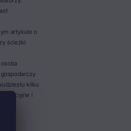
alatorzy.
ast
ym artykule o
rzy ścieżki
 osoba
m gospodarczy
udziestu kilku
ganizacyjne i
lnego