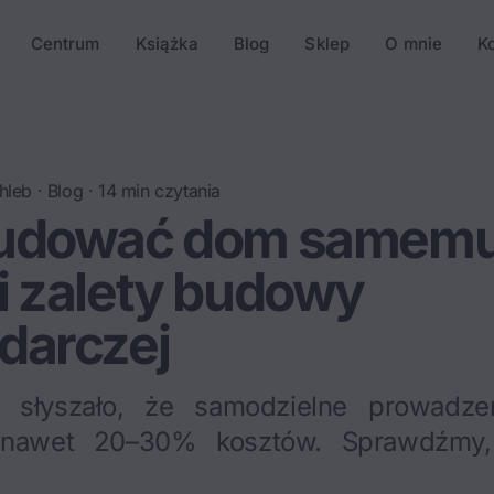
Centrum
Książka
Blog
Sklep
O mnie
K
hleb
·
Blog
·
14
min czytania
udować dom samem
i zalety budowy
darczej
 słyszało, że samodzielne prowadz
 nawet 20–30% kosztów. Sprawdźmy,