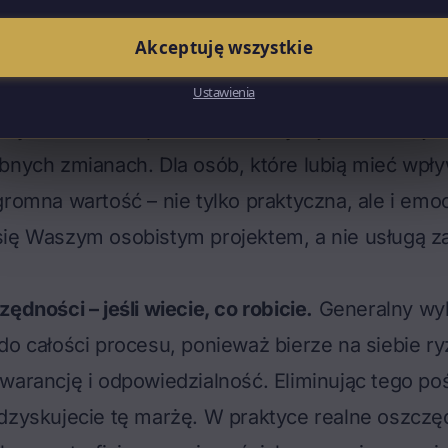
udowy. Bo argumenty są – i to konkretne.
Akceptuję wszystkie
kontrola nad każdą decyzją.
Kupujecie materiały
ie, co trafiło na budowę. Wybieracie każdą firmę
Ustawienia
snych rozmów i porównań. Decydujecie o kolejno
bnych zmianach. Dla osób, które lubią mieć wpł
gromna wartość – nie tylko praktyczna, ale i emo
się Waszym osobistym projektem, a nie usługą 
ędności – jeśli wiecie, co robicie.
Generalny wy
do całości procesu, ponieważ bierze na siebie ry
warancję i odpowiedzialność. Eliminując tego po
dzyskujecie tę marżę. W praktyce realne oszczę