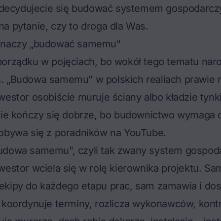
dy decydujecie się budować systemem gospodarc
a pytanie, czy to droga dla Was.
 znaczy „budować samemu"
porządku w pojęciach, bo wokół tego tematu naro
. „Budowa samemu" w polskich realiach prawie n
westor osobiście muruje ściany albo kładzie tynk
 nie kończy się dobrze, bo budownictwo wymaga 
dobywa się z poradników na YouTube.
udowa samemu", czyli tak zwany system gospod
westor wciela się w rolę kierownika projektu. Sa
ekipy do każdego etapu prac, sam zamawia i dos
 koordynuje terminy, rozlicza wykonawców, kontr