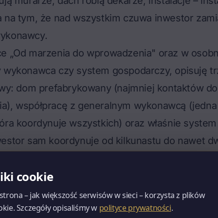
ją murarze, dach robią dekarze, instalacje – inst
a na tym, że nad wszystkim czuwa inwestor zami
wykonawcy.
ce „Od marzenia do wprowadzenia" oraz w osobn
y wykonawca czy system gospodarczy
, opisuję t
dowy: dom prefabrykowany (najmniej kontaktów do
a), współpracę z generalnym wykonawcą (jedna
tóra koordynuje wszystkich) oraz właśnie syste
estor sam koordynuje od kilkunastu do nawet dw
specjalistów. To są trzy zupełnie różne światy or
liki cookie
asuje do innego profilu inwestora.
 budową systemem gospodarczym
 strona – jak większość serwisów w sieci – korzysta z plików
okie. Szczegóły opisaliśmy w
polityce prywatności
.
tego, co realnie przemawia na korzyść samodzie