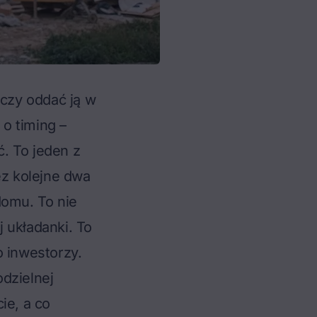
czy oddać ją w
o timing –
ć
. To jeden z
z kolejne dwa
domu. To nie
j układanki. To
ko inwestorzy.
dzielnej
ie, a co