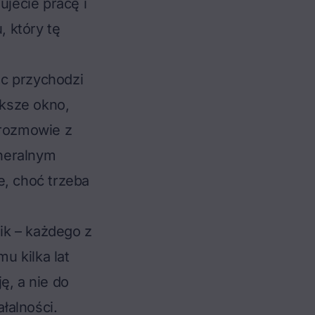
ujecie pracę i
 który tę
ac przychodzi
ksze okno,
 rozmowie z
eneralnym
, choć trzeba
ik – każdego z
u kilka lat
ę, a nie do
ałalności.