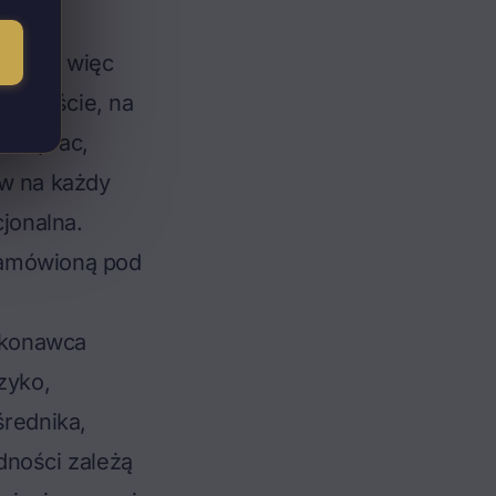
 sami, więc
 osobiście, na
ści prac,
yw na każdy
cjonalna.
zamówioną pod
konawca
zyko,
średnika,
dności zależą