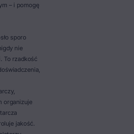
zym – i pomogę
sło sporo
igdy nie
i. To rzadkość
doświadczenia,
arczy,
m organizuje
tarcza
oluje jakość.