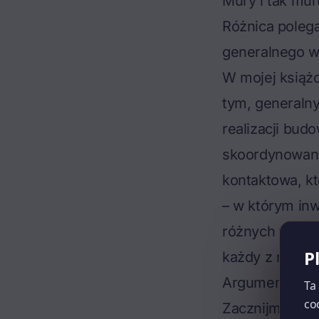
Mury i tak muru
Różnica poleg
generalnego 
W mojej książ
tym,
generaln
realizacji bu
skoordynowani
kontaktowa, k
– w którym inw
różnych firm i 
P
każdy z nich p
Argumenty za
Ta
co
Zacznijmy od 