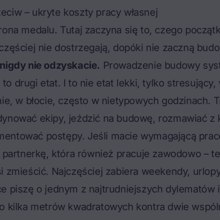
eciw – ukryte koszty pracy własnej
rona medalu. Tutaj zaczyna się to, czego począt
częściej nie dostrzegają, dopóki nie zaczną bud
nigdy nie odzyskacie.
Prowadzenie budowy sy
 drugi etat. I to nie etat lekki, tylko stresując
nie, w błocie, często w nietypowych godzinach. 
dynować ekipy, jeździć na budowę, rozmawiać z 
entować postępy. Jeśli macie wymagającą pra
i partnerkę, która również pracuje zawodowo – te
i zmieścić. Najczęściej zabiera weekendy, urlopy
e piszę o jednym z najtrudniejszych dylematów 
 o kilka metrów kwadratowych kontra dwie wspól