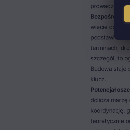
prowadzenia b
Bezpośrednia 
wiecie dokładn
podstawie wła
terminach, dro
szczegół, to o
Budowa staje 
klucz.
Potencjał oszcz
dolicza marżę 
koordynację, g
teoretycznie o