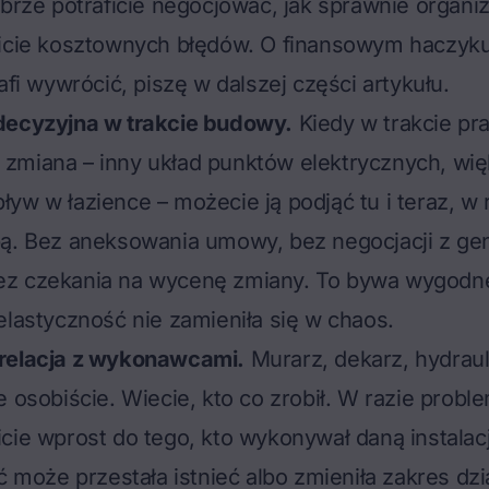
obrze potraficie negocjować, jak sprawnie organiz
icie kosztownych błędów. O finansowym haczyku,
afi wywrócić, piszę w dalszej części artykułu.
decyzyjna w trakcie budowy.
Kiedy w trakcie pr
zmiana – inny układ punktów elektrycznych, wię
yw w łazience – możecie ją podjąć tu i teraz, w
pą. Bez aneksowania umowy, bez negocjacji z g
z czekania na wycenę zmiany. To bywa wygodne
elastyczność nie zamieniła się w chaos.
relacja z wykonawcami.
Murarz, dekarz, hydraul
 osobiście. Wiecie, kto co zrobił. W razie problem
cie wprost do tego, kto wykonywał daną instalacj
ć może przestała istnieć albo zmieniła zakres dzi