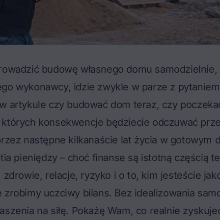
prowadzić budowę własnego domu samodzielnie, 
go wykonawcy, idzie zwykle w parze z pytaniem 
 w artykule
czy budować dom teraz, czy poczeka
 których konsekwencje będziecie odczuwać prze
przez następne kilkanaście lat życia w gotowym 
tia pieniędzy – choć finanse są istotną częścią te
 zdrowie, relacje, ryzyko i o to, kim jesteście ja
 zrobimy uczciwy bilans. Bez idealizowania samo
aszenia na siłę. Pokażę Wam, co realnie zyskujec