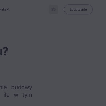
ontakt
Logowanie
u?
enie budowy
 ile w tym