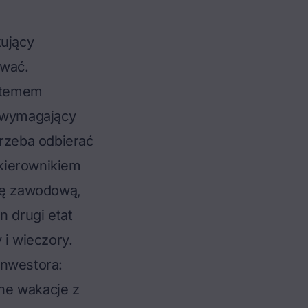
kujący
ować.
stemem
y, wymagający
Trzeba odbierać
kierownikiem
cę zawodową,
n drugi etat
 i wieczory.
inwestora:
ne wakacje z