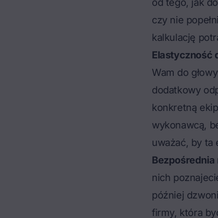
od tego, jak d
czy nie popełn
kalkulację potr
Elastyczność 
Wam do głowy 
dodatkowy odpł
konkretną eki
wykonawcą, be
uważać, by ta 
Bezpośrednia 
nich poznajecie
później dzwoni
firmy, która by