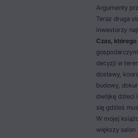
Argumenty prz
Teraz druga st
inwestorzy naj
Czas, którego 
gospodarczym to
decyzji w tere
dostawy, koor
budowy, dokum
dwójkę dzieci 
się gdzieś mus
W mojej książc
większy salon