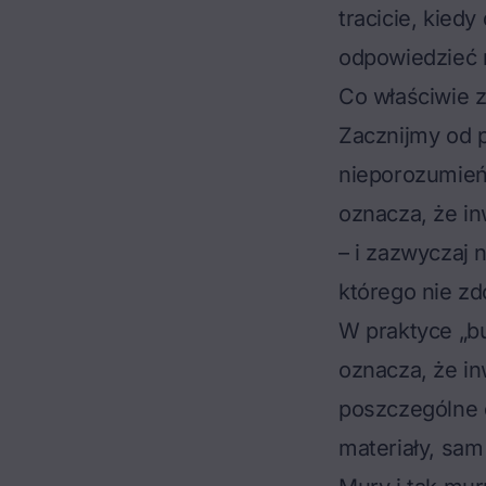
tracicie, kie
odpowiedzieć n
Co właściwie
Zacznijmy od 
nieporozumień
oznacza, że in
– i zazwyczaj
którego nie z
W praktyce „b
oznacza, że in
poszczególne 
materiały, sam