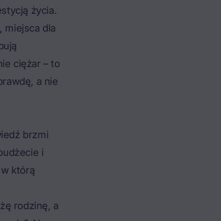
stycją życia.
, miejsca dla
bują
ie ciężar – to
prawdę, a nie
wiedź brzmi
budżecie i
 w którą
żę rodzinę, a