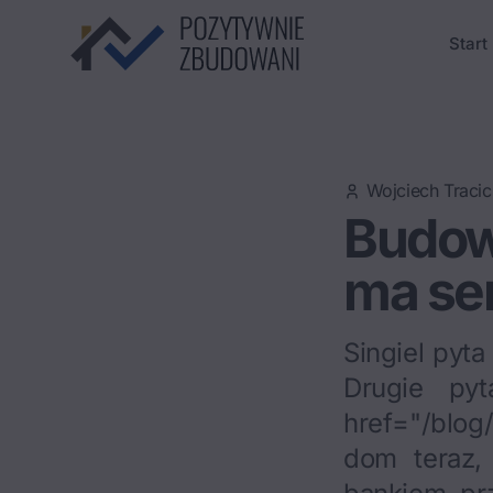
Start
Wojciech Tracic
Budowa
ma se
Singiel pyt
Drugie py
href="/blo
dom teraz,