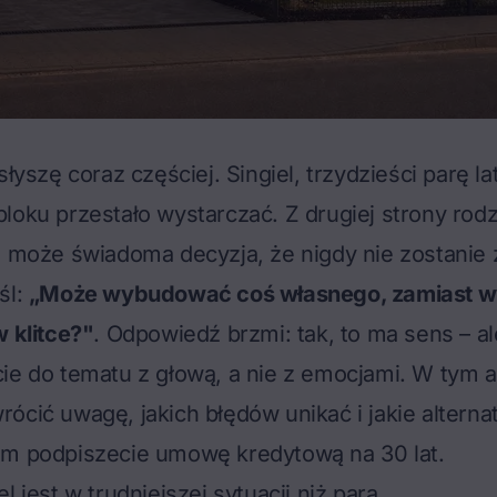
słyszę coraz częściej. Singiel, trzydzieści parę la
loku przestało wystarczać. Z drugiej strony rod
a może świadoma decyzja, że nigdy nie zostanie z
śl:
„Może wybudować coś własnego, zamiast 
w klitce?"
. Odpowiedź brzmi: tak, to ma sens – al
ie do tematu z głową, a nie z emocjami. W tym 
ócić uwagę, jakich błędów unikać i jakie altern
im podpiszecie umowę kredytową na 30 lat.
l jest w trudniejszej sytuacji niż para