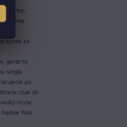
trzeba
iąć. Płot,
imą, trawa
niż w
ść spraw za
w, garaż to
ku singla
pracujecie po
dzacie czas ze
owości może
e będzie Was