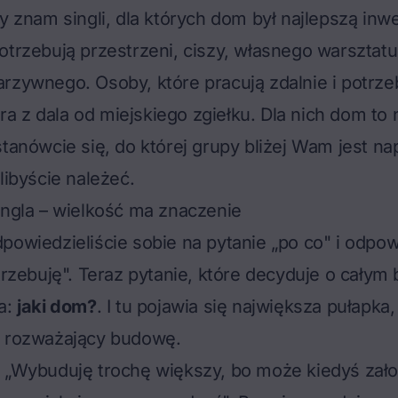
ny znam singli, dla których dom był najlepszą inwe
otrzebują przestrzeni, ciszy, własnego warsztatu
rzywnego. Osoby, które pracują zdalnie i potrze
 z dala od miejskiego zgiełku. Dla nich dom to n
stanówcie się, do której grupy bliżej Wam jest na
libyście należeć.
ingla – wielkość ma znaczenie
powiedzieliście sobie na pytanie „po co" i odpo
otrzebuję". Teraz pytanie, które decyduje o całym 
a:
jaki dom?
. I tu pojawia się największa pułapka,
e rozważający budowę.
 „Wybuduję trochę większy, bo może kiedyś zało