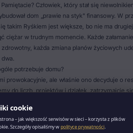
. Pamiętacie? Człowiek, który stał się niewolnik
ybudował dom „prawie na styk" finansowy. W prz
się takim Ryśkiem jest większe, bo nie ma drugiej
ąć ciężar w trudnym momencie. Każde załamani
 zdrowotny, każda zmiana planów życiowych ude
w dwa.
 ogóle potrzebuje domu?
mi prowokacyjnie, ale właśnie ono decyduje o re
my do liczb, projektów i działek, zatrzymajcie się
:
po co mi dom?
liki cookie
om to nie tylko cztery ściany. Dom to ogród, który
 strona – jak większość serwisów w sieci – korzysta z plików
rzeba odśnieżać. Rynny, które trzeba czyścić. Ko
okie. Szczegóły opisaliśmy w
polityce prywatności
.