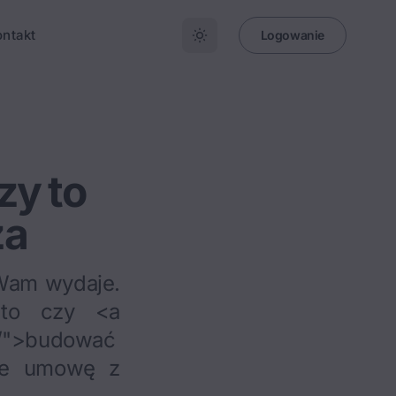
ontakt
Logowanie
zy to
za
 Wam wydaje.
 to czy <a
c/">budować
cie umowę z