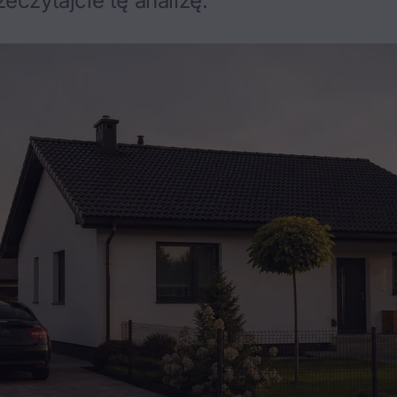
eczytajcie tę analizę.