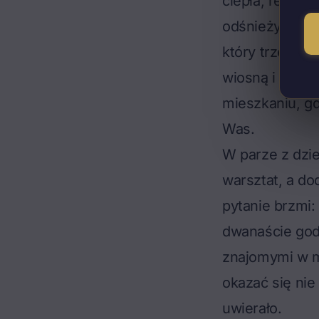
ciepła, rekupe
odśnieżyć prze
który trzeba po
wiosną i latem
mieszkaniu, gd
Was.
W parze z dzie
warsztat, a do
pytanie brzmi:
dwanaście god
znajomymi w m
okazać się nie
uwierało.