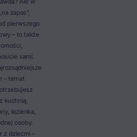
rawda? Ale w
„na zapas",
 od pierwszego
owy – to także
homości,
nosicie sami.
ajrozsądniejsze
h – temat
otrzebujesz
z kuchnią,
ny, łazienka,
ednej osoby.
er z dziećmi –