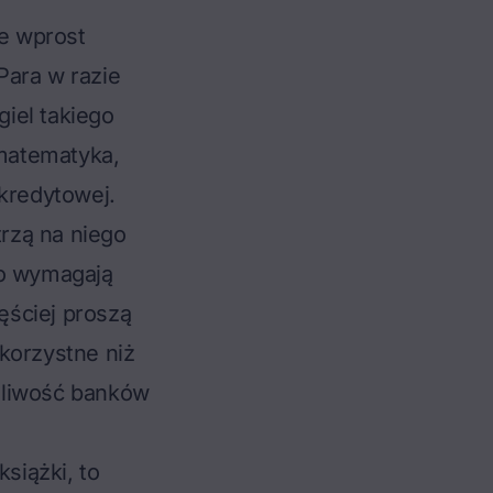
ce wprost
Para w razie
giel takiego
 matematyka,
 kredytowej.
trzą na niego
go wymagają
ęściej proszą
korzystne niż
śliwość banków
siążki, to