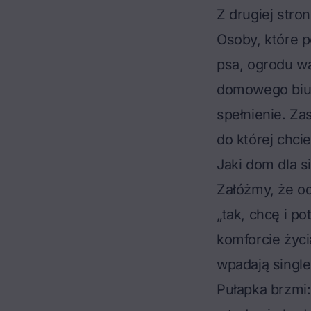
Z drugiej stro
Osoby, które p
psa, ogrodu wa
domowego biura
spełnienie. Za
do której chcie
Jaki dom dla s
Załóżmy, że od
„tak, chcę i p
komforcie życi
wpadają singl
Pułapka brzmi: