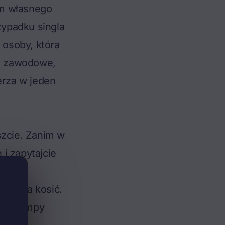
iem własnego
ypadku singla
 osoby, która
e zawodowe,
rza w jeden
szcie. Zanim w
 i zapytajcie
 trzeba kosić.
tły, pompy