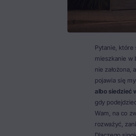
Pytanie, które 
mieszkanie w b
nie założona, 
pojawia się my
albo siedzieć 
gdy podejdziec
Wam, na co zwr
rozważyć, zan
Dlaczego singie