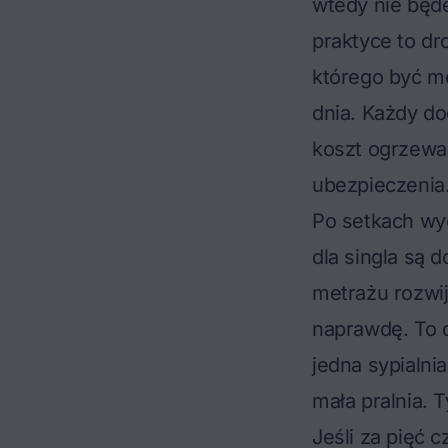
wtedy nie będę
praktyce to d
którego być mo
dnia. Każdy do
koszt ogrzewan
ubezpieczenia.
Po setkach wyc
dla singla są
metrażu rozwi
naprawdę
. To
jedna sypialni
mała pralnia. 
Jeśli za pięć c