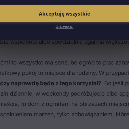
ratory, które wymagają serwisu. Podjazdy, które 
d wyjazdem do pracy. Drzewa, które trzeba przyc
Akceptuję wszystkie
malować raz na kilka lat. Liście jesienią, śnieg z
Ustawienia
. To wszystko czas i pieniądze – znacznie więcej 
zie wspólnota albo spółdzielnia ogarnia większo
ćmi to wszystko ma sens, bo ogród to plac zaba
datkowy pokój to miejsce dla rodziny. W przypad
czy naprawdę będę z tego korzystał?
. Bo jeśli 
zin dziennie, w weekendy podróżujecie albo spę
ieście, to dom z ogrodem na obrzeżach miejsc
 spełnieniem marzeń, tylko zobowiązaniem, któr