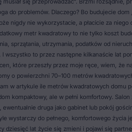
 musiał się przeprowadzać". Brzmi rozsądnie, p
roga do problemów. Dlaczego? Bo budujecie dom 
że nigdy nie wykorzystacie, a płacicie za niego
datkowy metr kwadratowy to nie tylko koszt bud
ia, sprzątania, utrzymania, podatków od nieruc
 I wszystko to przez następne kilkanaście lat po
en, które przeszły przez moje ręce, wiem, że n
 domy o powierzchni 70–100 metrów kwadratowyc
jam w artykule
ile metrów kwadratowych domu p
 dom kompaktowy, ale w pełni komfortowy. Salon 
a, ewentualnie druga jako gabinet lub pokój gościn
Tyle wystarczy do pełnego, komfortowego życia j
zy dziesięć lat życie się zmieni i pojawi się partn