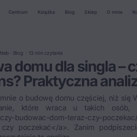
Centrum
Książka
Blog
Sklep
O mnie
K
hleb
·
Blog
·
13
min czytania
 domu dla singla – c
ns? Praktyczna anali
a mnie o budowę domu częściej, niż się
tanie, które wraca u takich osób,
g/czy-budowac-dom-teraz-czy-poczeka
 czy poczekać</a>. Zanim podpisze