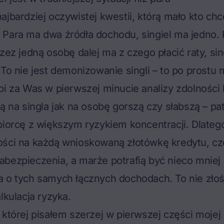
ajbardziej oczywistej kwestii, którą mało kto ch
Para ma dwa źródła dochodu, singiel ma jedno. 
zez jedną osobę dalej ma z czego płacić raty, sin
 To nie jest demonizowanie singli – to po prostu
bi za Was w pierwszej minucie analizy zdolności
zą na singla jak na osobę gorszą czy słabszą – pa
biorcę z większym ryzykiem koncentracji. Dlate
ości na każdą wnioskowaną złotówkę kredytu, cz
bezpieczenia, a marże potrafią być nieco mniej 
a o tych samych łącznych dochodach. To nie zło
lkulacja ryzyka.
 której pisałem szerzej w pierwszej części mojej k