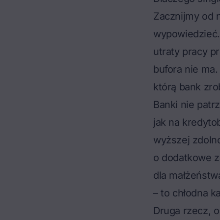
Zacznijmy od n
wypowiedzieć. 
utraty pracy pr
bufora nie ma.
którą bank zro
Banki nie patr
jak na kredyto
wyższej zdoln
o dodatkowe za
dla małżeństw
– to chłodna ka
Druga rzecz, o