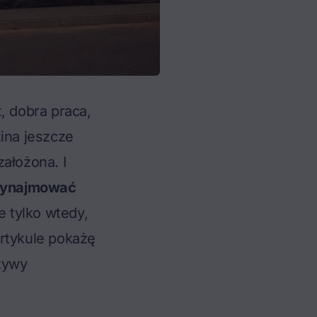
t, dobra praca,
zina jeszcze
ałożona. I
wynajmować
e tylko wtedy,
artykule pokażę
atywy