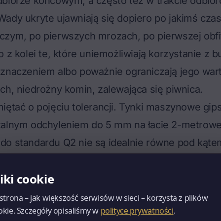
dbiorze końcowym, a często też w trakcie odbio
ady ukryte ujawniają się dopiero po jakimś czas
zym, po pierwszych mrozach, po pierwszej obfit
o z kolei te, które uniemożliwiają korzystanie z 
eznaczeniem albo poważnie ograniczają jego war
ch, niedrożny komin, zalewająca się piwnica.
iętać o pojęciu tolerancji. Tynki maszynowe gi
zalnym odchyleniem do 5 mm na łacie 2-metrowej
do standardu Q2 nie są idealnie równe pod kątem
wno klasy C24 ma prawo lekko pracować po sezo
liki cookie
olerancje wbudowane w technologię. Reklamując 
ji normy, narażacie się na przegranie sprawy w są
 strona – jak większość serwisów w sieci – korzysta z plików
okie. Szczegóły opisaliśmy w
polityce prywatności
.
ztami biegłego.