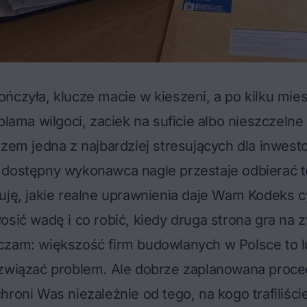
ńczyła, klucze macie w kieszeni, a po kilku mie
 plama wilgoci, zaciek na suficie albo nieszczelne
azem jedna z najbardziej stresujących dla inwest
 dostępny wykonawca nagle przestaje odbierać t
uję, jakie realne uprawnienia daje Wam Kodeks cy
osić wadę i co robić, kiedy druga strona gra na 
czam: większość firm budowlanych w Polsce to lu
ozwiązać problem. Ale dobrze zaplanowana proce
hroni Was niezależnie od tego, na kogo trafiliści