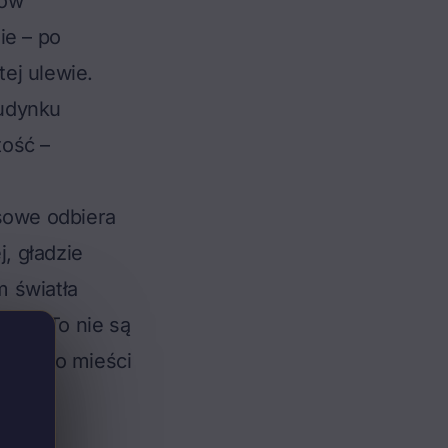
rów
ie – po
ej ulewie.
budynku
tość –
psowe odbiera
, gładzie
 światła
nie. To nie są
coś, co mieści
dzie i