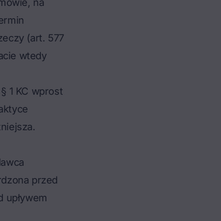
umowie, na
ermin
zeczy (art. 577
acie wtedy
§ 1 KC wprost
raktyce
niejsza.
dawca
erdzona przed
ed upływem