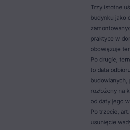
Trzy istotne uś
budynku jako c
zamontowanych 
praktyce w do
obowiązuje ter
Po drugie, ter
to data odbio
budowlanych
,
rozłożony na k
od daty jego w
Po trzecie, ar
usunięcie wad