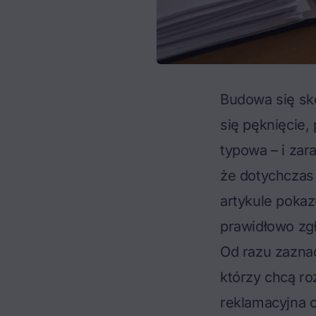
Budowa się sko
się pęknięcie,
typowa – i zar
że dotychczas
artykule pokaz
prawidłowo zgł
Od razu zazna
którzy chcą r
reklamacyjna c