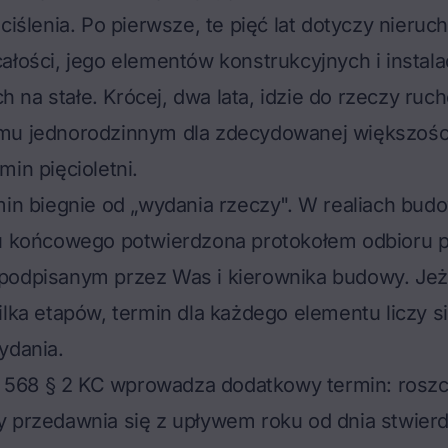
ciślenia. Po pierwsze, te pięć lat dotyczy nieruc
ałości, jego elementów konstrukcyjnych i instal
na stałe. Krócej, dwa lata, idzie do rzeczy ru
mu jednorodzinnym dla zdecydowanej większości
min pięcioletni.
min biegnie od „wydania rzeczy". W realiach bud
ru końcowego potwierdzona
protokołem odbioru 
 podpisanym przez Was i kierownika budowy. Jeże
ilka etapów, termin dla każdego elementu liczy si
ydania.
t. 568 § 2 KC wprowadza dodatkowy termin: rosz
y przedawnia się z upływem roku od dnia stwier