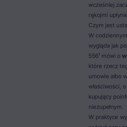
wcześniej zacz
rękojmi upłyni
Czym jest ust
W codziennym j
wygląda jak po
556¹ mówi o
w
które rzecz t
umowie albo wy
właściwości, o
kupujący poin
niezupełnym.
W praktyce wyr