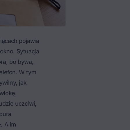
siącach pojawia
 okno. Sytuacja
ora, bo bywa,
elefon. W tym
wilny, jak
zwłokę.
dzie uczciwi,
dura
e. A im