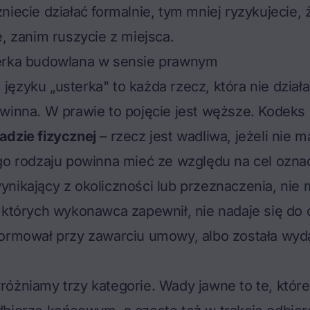
niecie działać formalnie, tym mniej ryzykujecie, 
e, zanim ruszycie z miejsca.
erka budowlana w sensie prawnym
ęzyku „usterka" to każda rzecz, która nie działa
winna. W prawie to pojęcie jest węższe. Kodeks 
adzie fizycznej
– rzecz jest wadliwa, jeżeli nie m
ego rodzaju powinna mieć ze względu na cel ozn
nikający z okoliczności lub przeznaczenia, nie 
 których wykonawca zapewnił, nie nadaje się do 
formował przy zawarciu umowy, albo została wyd
óżniamy trzy kategorie. Wady jawne to te, które