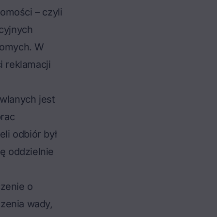
homości – czyli
acyjnych
chomych. W
 reklamacji
owlanych jest
prac
li odbiór był
ę oddzielnie
czenie o
dzenia wady,