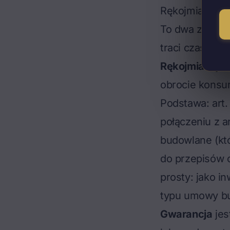
Rękojmia czy g
To dwa zupełn
traci czas i tr
Rękojmia
wynik
obrocie konsu
Podstawa: art.
połączeniu z a
budowlane (któ
do przepisów o
prosty: jako i
typu
umowy bu
Gwarancja
jes