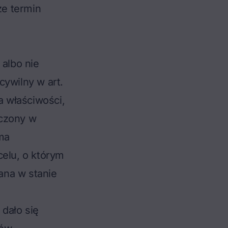
że termin
 albo nie
cywilny w art.
a właściwości,
aczony w
ma
celu, o którym
ana w stanie
 dało się