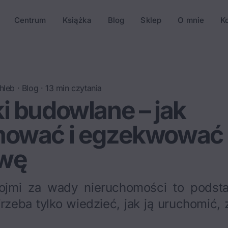
Centrum
Książka
Blog
Sklep
O mnie
K
hleb
·
Blog
·
13
min czytania
i budowlane – jak
mować i egzekwować
wę
ękojmi za wady nieruchomości to podst
rzeba tylko wiedzieć, jak ją uruchomić,