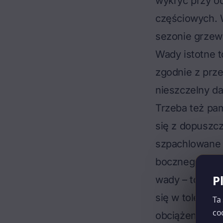
wykryć przy o
częściowych. W
sezonie grzewc
Wady istotne t
zgodnie z prz
nieszczelny da
Trzeba też pam
się z dopuszc
szpachlowane 
bocznego, dre
P
wady – to są t
się w toleranc
Ta
co
obciążenie kos