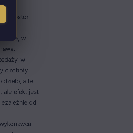
e inwestor
umowie, w
prawa.
zedaży, w
wy o roboty
dzieło, a te
ale efekt jest
niezależnie od
y wykonawca