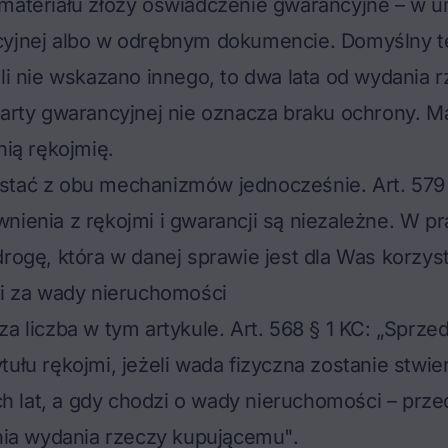
 materiału złoży oświadczenie gwarancyjne – w 
cyjnej albo w odrębnym dokumencie. Domyślny t
eli nie wskazano innego, to dwa lata od wydania r
karty gwarancyjnej nie oznacza braku ochrony. M
nią rękojmię.
stać z obu mechanizmów jednocześnie. Art. 579 
nienia z rękojmi i gwarancji są niezależne. W p
drogę, która w danej sprawie jest dla Was korzyst
mi za wady nieruchomości
za liczba w tym artykule. Art. 568 § 1 KC:
„Sprze
tułu rękojmi, jeżeli wada fizyczna zostanie stwi
 lat, a gdy chodzi o wady nieruchomości – prz
dnia wydania rzeczy kupującemu"
.