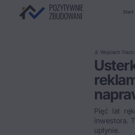
Start
Wojciech Tracic
Usterk
rekla
napra
Pięć lat r
inwestora. T
upłynie.