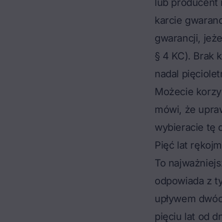
lub producent
karcie gwaran
gwarancji, jeż
§ 4 KC). Brak 
nadal pięciolet
Możecie korzy
mówi, że upraw
wybieracie tę 
Pięć lat rękoj
To najważniejs
odpowiada z ty
upływem dwóch
pięciu lat od 