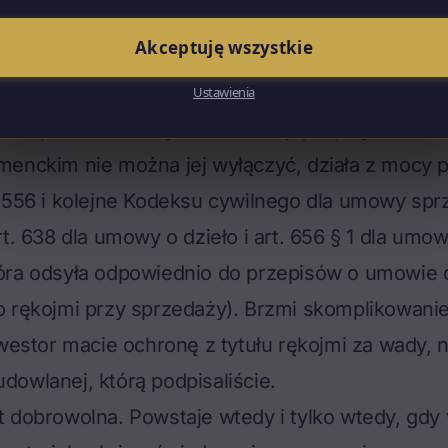
warancja – zasadnicza różnica
Akceptuję wszystkie
ie różne mechanizmy. Mieszanie ich powoduje, ż
aci uprawnienia.
Ustawienia
a wprost z ustawy. Nie trzeba jej zapisywać w 
menckim nie można jej wyłączyć, działa z mocy 
 556 i kolejne Kodeksu cywilnego dla umowy spr
rt. 638 dla umowy o dzieło i art. 656 § 1 dla umo
ra odsyła odpowiednio do przepisów o umowie o 
 rękojmi przy sprzedaży). Brzmi skomplikowanie, 
nwestor macie ochronę z tytułu rękojmi za wady, 
dowlanej
, którą podpisaliście.
t dobrowolna. Powstaje wtedy i tylko wtedy, gd