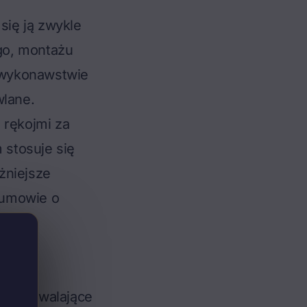
 się ją zwykle
go, montażu
wykonawstwie
lane.
 rękojmi za
 stosuje się
żniejsze
 umowie o
j widzę
n, pozwalające