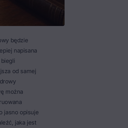
owy będzie
epiej napisana
biegli
ejsza od samej
zdrowy
owę można
truowana
 jasno opisuje
eźć, jaka jest