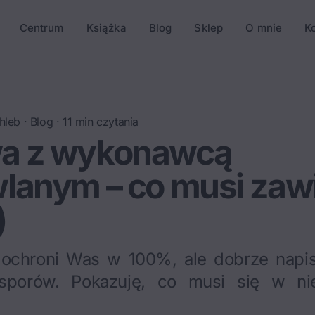
Centrum
Książka
Blog
Sklep
O mnie
K
hleb
·
Blog
·
11
min czytania
a z wykonawcą
lanym – co musi zaw
)
ochroni Was w 100%, ale dobrze napi
sporów. Pokazuję, co musi się w nie