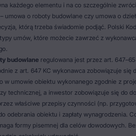
na każdego elementu i na co szczególnie zwróc
– umowa o roboty budowlane czy umowa o dzie
cyzja, którą trzeba świadomie podjąć. Polski Ko
 typy umów, które możecie zawrzeć z wykonaw
go.
ty budowlane
regulowana jest przez art. 647–6
odnie z art. 647 KC wykonawca zobowiązuje się 
o w umowie obiektu wykonanego zgodnie z proj
y technicznej, a inwestor zobowiązuje się do d
zez właściwe przepisy czynności (np. przygoto
o odebrania obiektu i zapłaty wynagrodzenia. Co 
maga formy pisemnej dla celów dowodowych. Bez