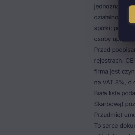
jednoznacznie
działalność: i
spółki: pełna 
osoby uprawnio
Przed podpis
rejestrach
. CE
firma jest czy
na VAT 8%, o c
Biała lista po
Skarbową) poz
Przedmiot umo
To serce dokum