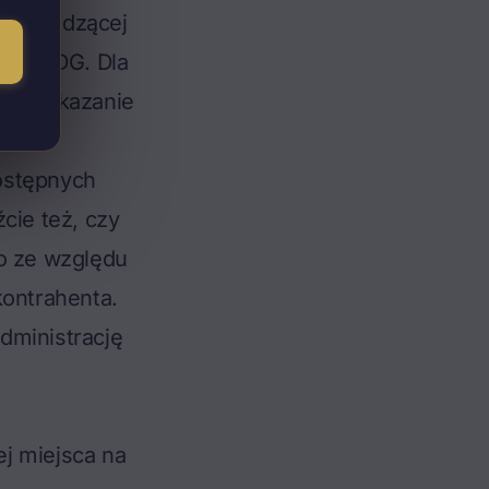
 prowadzącej
do CEIDG. Dla
raz wskazanie
ostępnych
cie też, czy
ko ze względu
kontrahenta.
dministrację
j miejsca na