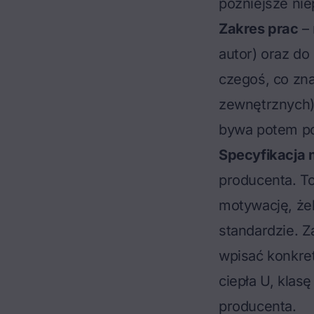
późniejsze ni
Zakres prac
– 
autor) oraz do
czegoś, co zna
zewnętrznych),
bywa potem po
Specyfikacja 
producenta. To
motywację, że
standardzie. Z
wpisać konkret
ciepła U, klas
producenta.