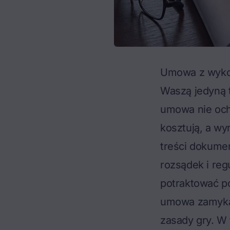
Umowa z wykon
Waszą jedyną 
umowa nie ochr
kosztują, a wy
treści dokumen
rozsądek i reg
potraktować p
umowa zamyka 
zasady gry. W 