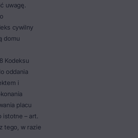
ić uwagę.
ło
deks cywilny
cą domu
58 Kodeksu
do oddania
ektem i
okonania
wania placu
istotne – art.
 tego, w razie