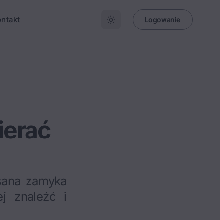
ontakt
Logowanie
ierać
sana zamyka
j znaleźć i