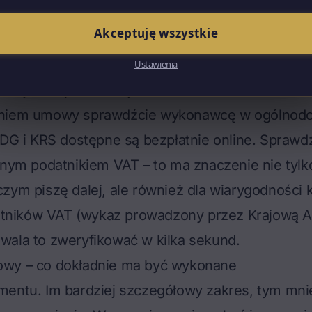
 zidentyfikować wykonawcę. Dla osoby fizycznej
Akceptuję wszystkie
mię i nazwisko, adres, NIP, REGON, numer wpisu 
nazwa, adres siedziby, NIP, REGON, numer KRS o
Ustawienia
nej do reprezentacji.
aniem umowy
sprawdźcie wykonawcę w ogólnod
IDG i KRS dostępne są bezpłatnie online. Sprawdź
nnym podatnikiem VAT – to ma znaczenie nie tyl
zym piszę dalej, ale również dla wiarygodności 
datników VAT (wykaz prowadzony przez Krajową A
wala to zweryfikować w kilka sekund.
wy – co dokładnie ma być wykonane
entu. Im bardziej szczegółowy zakres, tym mnie