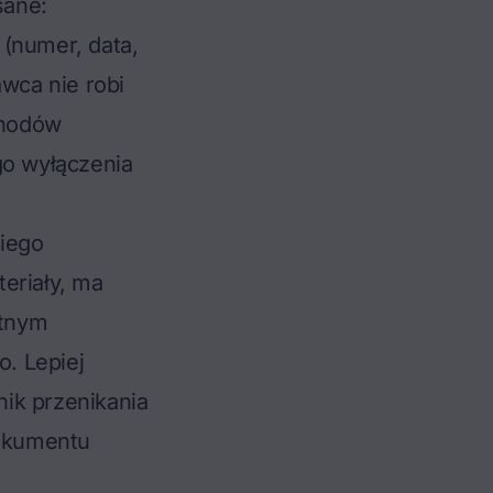
sane:
 (numer, data,
awca nie robi
chodów
go wyłączenia
kiego
eriały, ma
etnym
o. Lepiej
ik przenikania
dokumentu