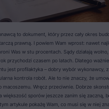
awcą to dokument, który przez cały okres bud
tarczą prawną. I powiem Wam wprost: nawet najl
oni Was w stu procentach. Sądy działają wolno, 
rok przychodzi czasem po latach. Dlatego ważni
tu jest profilaktyka –
dobry wybór wykonawcy
, 
ularna kontrola robót. Ale to nie znaczy, że um
o macoszemu. Wręcz przeciwnie. Dobrze skons
większość sporów jeszcze zanim się zaczną, bo
tym artykule pokażę Wam, co musi się w niej znal