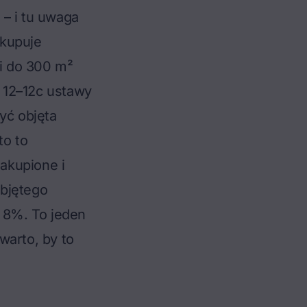
– i tu uwaga
 kupuje
i do 300 m²
 12–12c ustawy
yć objęta
to to
akupione i
bjętego
 8%. To jeden
arto, by to