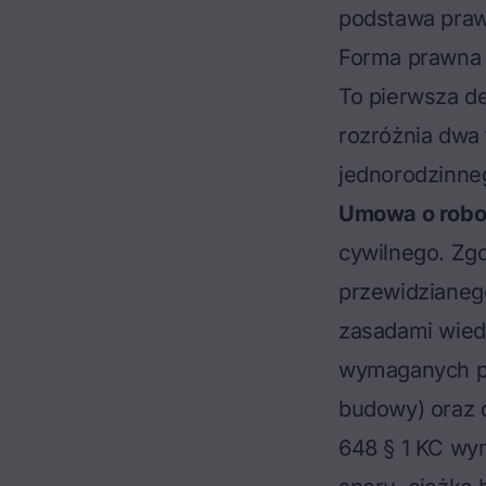
podstawa praw
Forma prawna 
To pierwsza de
rozróżnia dwa
jednorodzinne
Umowa o robo
cywilnego. Zg
przewidzianeg
zasadami wiedz
wymaganych pr
budowy) oraz d
648 § 1 KC wy