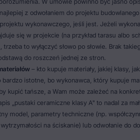
eporozumienia. W umowie powinno być jasno opi
najlepiej z odwołaniem do projektu budowlanego
 projektu wykonawczego, jeśli jest. Jeżeli wykon
jduje się w projekcie (na przykład tarasu albo s
 trzeba to wyłączyć słowo po słowie. Brak takie
dstawą do roszczeń jednej ze stron.
materiałów
– kto kupuje materiały, jakiej klasy, ja
 bardzo istotne, bo wykonawca, który kupuje mat
by kupić tańsze, a Wam może zależeć na konkr
apis „pustaki ceramiczne klasy A" to nadal za mał
ny model, parametry techniczne (np. współczynn
ę wytrzymałości na ściskanie) lub odwołanie do 