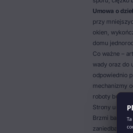
sporu, ciężko
Umowa o dzie
przy mniejszy
okien, wykońc
domu jednoro
Co ważne – art
wady oraz do 
odpowiednio pr
mechanizmy oc
roboty budowl
P
Strony umowy 
Brzmi banalnie
Ta
co
zaniedbania. 