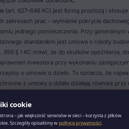
 będzie cokolwiek udowodnić.
ło
(art. 627–646 KC) jest formą prostszą i stosuje
ch zakresach prac – wymianie pokrycia dachowe
zeniu jednego pomieszczenia. Przy
generalnym 
dzinnego
standardem jest umowa o roboty budow
. 656 § 1 KC mówi, że do skutków opóźnienia, do
uprawnień inwestora przy wykonaniu zastępczym
zepisy o umowie o dzieło. To oznacza, że najwa
hronne z umowy o dzieło działają również przy
ane.
liki cookie
– kogo zatrudniacie
, ale to jeden z elementów, w którym najczęście
 strona – jak większość serwisów w sieci – korzysta z plików
okie. Szczegóły opisaliśmy w
polityce prywatności
.
W umowie muszą znaleźć się pełne dane obu stro