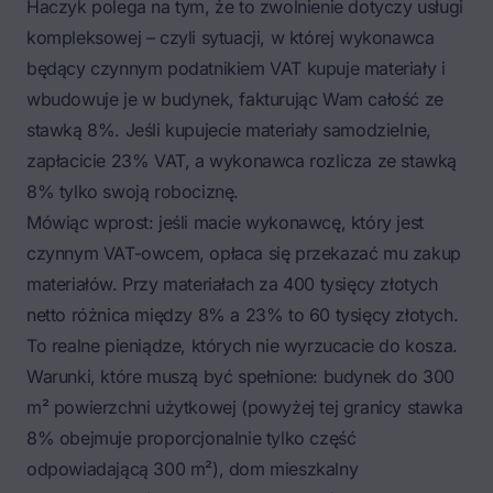
Haczyk polega na tym, że to zwolnienie dotyczy usługi
kompleksowej – czyli sytuacji, w której wykonawca
będący czynnym podatnikiem VAT kupuje materiały i
wbudowuje je w budynek, fakturując Wam całość ze
stawką 8%. Jeśli kupujecie materiały samodzielnie,
zapłacicie 23% VAT, a wykonawca rozlicza ze stawką
8% tylko swoją robociznę.
Mówiąc wprost: jeśli macie wykonawcę, który jest
czynnym VAT-owcem, opłaca się przekazać mu zakup
materiałów. Przy materiałach za 400 tysięcy złotych
netto różnica między 8% a 23% to 60 tysięcy złotych.
To realne pieniądze, których nie wyrzucacie do kosza.
Warunki, które muszą być spełnione: budynek do 300
m² powierzchni użytkowej (powyżej tej granicy stawka
8% obejmuje proporcjonalnie tylko część
odpowiadającą 300 m²), dom mieszkalny