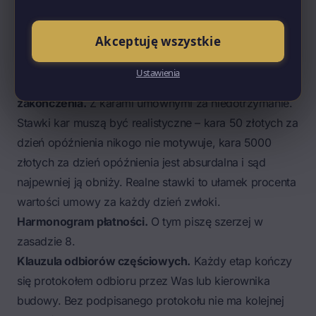
bloczków fundamentowych, betonu, stali zbrojeniowej,
papy podkładowej, drewna konstrukcyjnego (klasa
Akceptuję wszystkie
C24 z certyfikatem CE!), styropianu i wszystkiego, co
wpływa na trwałość budynku.
Ustawienia
Termin rozpoczęcia, terminy etapów, termin
zakończenia.
Z karami umownymi za niedotrzymanie.
Stawki kar muszą być realistyczne – kara 50 złotych za
dzień opóźnienia nikogo nie motywuje, kara 5000
złotych za dzień opóźnienia jest absurdalna i sąd
najpewniej ją obniży. Realne stawki to ułamek procenta
wartości umowy za każdy dzień zwłoki.
Harmonogram płatności.
O tym piszę szerzej w
zasadzie 8.
Klauzula odbiorów częściowych.
Każdy etap kończy
się
protokołem odbioru
przez Was lub kierownika
budowy. Bez podpisanego protokołu nie ma kolejnej