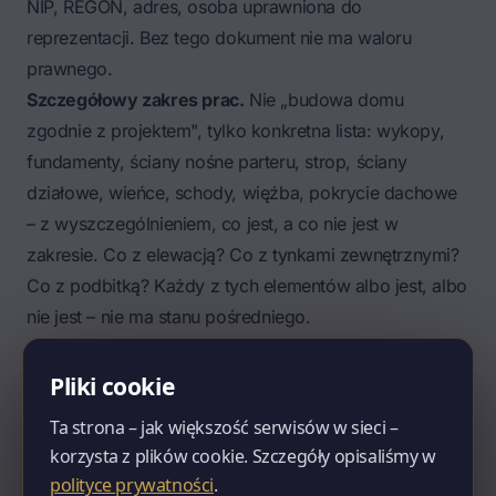
NIP, REGON, adres, osoba uprawniona do
reprezentacji. Bez tego dokument nie ma waloru
prawnego.
Szczegółowy zakres prac.
Nie „budowa domu
zgodnie z projektem", tylko konkretna lista: wykopy,
fundamenty, ściany nośne parteru, strop, ściany
działowe, wieńce, schody, więźba, pokrycie dachowe
– z wyszczególnieniem, co jest, a co nie jest w
zakresie. Co z elewacją? Co z tynkami zewnętrznymi?
Co z podbitką? Każdy z tych elementów albo jest, albo
nie jest – nie ma stanu pośredniego.
Specyfikacja materiałów.
Konkretne marki i parametry,
nie ogólniki. „Dachówka ceramiczna" to nie
Pliki cookie
specyfikacja – „dachówka ceramiczna marki X model
Ta strona – jak większość serwisów w sieci –
Y w kolorze Z, ilość zgodna z projektem dachu" to
korzysta z plików cookie. Szczegóły opisaliśmy w
specyfikacja. Ten sam poziom precyzji dotyczy
polityce prywatności
.