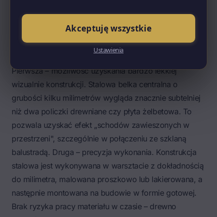
być z drewna, kamienia, szkła hartowanego lub
stalowych blach perforowanych – choć ten ostatni
Akceptuję wszystkie
wariant rezerwuję raczej dla pomieszczeń
technicznych, nie dla mieszkalnych.
Ustawienia
Zalety schodów stalowych
Pierwsza – możliwość uzyskania bardzo lekkiej
wizualnie konstrukcji. Stalowa belka centralna o
grubości kilku milimetrów wygląda znacznie subtelniej
niż dwa policzki drewniane czy płyta żelbetowa. To
pozwala uzyskać efekt „schodów zawieszonych w
przestrzeni", szczególnie w połączeniu ze szklaną
balustradą. Druga – precyzja wykonania. Konstrukcja
stalowa jest wykonywana w warsztacie z dokładnością
do milimetra, malowana proszkowo lub lakierowana, a
następnie montowana na budowie w formie gotowej.
Brak ryzyka pracy materiału w czasie – drewno