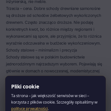
inżynierską, nie meble.
Trzecia – cena. Dobre schody drewniane samonośne
są droższe od schodów żelbetowych wykończonych
drewnem. Często znacząco droższe. Nie podaję
konkretnych kwot, bo różnice między regionami i
wykonawcami są spore, ale przyjmijcie, że to różnica
wyraźnie odczuwalna w budżecie wykończeniowym.
Schody stalowe – minimalizm i precyzja
Schody stalowe są w polskim budownictwie
jednorodzinnym najrzadszym wyborem. Pojawiają się
głównie w domach o nowoczesnej, modernistycznej
architekturze, w segmencie premium oraz w loftach i
adaptacjach industrialnych. Konstrukcję stanowią
Pliki cookie
najczęściej stalowa belka centralna (tzw. schody na
Ta strona – jak większość serwisów w sieci –
kręgosłupie) lub dwa policzki ze stali, do których
korzysta z plików cookie. Szczegóły opisaliśmy w
przyspawane są wsporniki dla stopni. Stopnie mogą
polityce prywatności
.