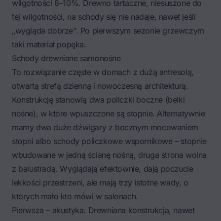
wilgotności 8–10%. Drewno tartaczne, niesuszone do
tej wilgotności, na schody się nie nadaje, nawet jeśli
„wygląda dobrze". Po pierwszym sezonie grzewczym
taki materiał popęka.
Schody drewniane samonośne
To rozwiązanie częste w domach z dużą antresolą,
otwartą strefą dzienną i nowoczesną architekturą.
Konstrukcję stanowią dwa policzki boczne (belki
nośne), w które wpuszczone są stopnie. Alternatywnie
mamy dwa duże dźwigary z bocznym mocowaniem
stopni albo schody policzkowe wspornikowe – stopnie
wbudowane w jedną ścianę nośną, druga strona wolna
z balustradą. Wyglądają efektownie, dają poczucie
lekkości przestrzeni, ale mają trzy istotne wady, o
których mało kto mówi w salonach.
Pierwsza – akustyka. Drewniana konstrukcja, nawet