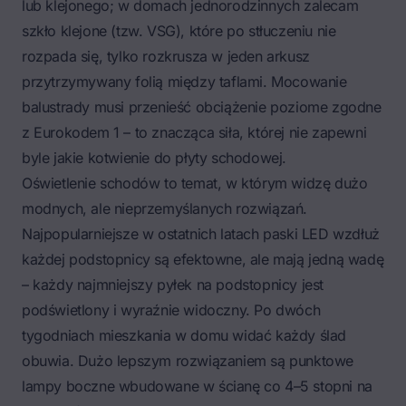
lub klejonego; w domach jednorodzinnych zalecam
szkło klejone (tzw. VSG), które po stłuczeniu nie
rozpada się, tylko rozkrusza w jeden arkusz
przytrzymywany folią między taflami. Mocowanie
balustrady musi przenieść obciążenie poziome zgodne
z Eurokodem 1 – to znacząca siła, której nie zapewni
byle jakie kotwienie do płyty schodowej.
Oświetlenie schodów
to temat, w którym widzę dużo
modnych, ale nieprzemyślanych rozwiązań.
Najpopularniejsze w ostatnich latach paski LED wzdłuż
każdej
podstopnicy
są efektowne, ale mają jedną wadę
– każdy najmniejszy pyłek na podstopnicy jest
podświetlony i wyraźnie widoczny. Po dwóch
tygodniach mieszkania w domu widać każdy ślad
obuwia. Dużo lepszym rozwiązaniem są punktowe
lampy boczne wbudowane w ścianę co 4–5 stopni na