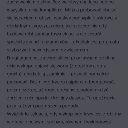
zachowaniem otuliny. Bez warstwy chudego betonu
wszystko to się komplikuje. Można próbować obejść
się sypaniem grubszej warstwy podsypki piaskowej z
dokładnym zagęszczaniem, ale szczególnie gdy
budowę robi standardowa ekipa, a nie zespół
specjalistów od fundamentów – chudiak jest po prostu
szybszym i pewniejszym rozwiązaniem.
Drugi argument za chudiakiem przy ławach: jeżeli na
dnie wykopu pojawi się
woda (z opadów albo z
gruntu)
, chudiak ją „zamknie" i pozwoli normalnie
pracować. Bez niego trzeba najpierw odpompować,
potem czekać, aż grunt obeschnie, potem ułożyć
zbrojenie nim spadnie kolejny deszcz. To opóźnienia
przy każdym pogorszeniu pogody.
Wyjątek to sytuacja, gdy wykop pod ławy jest zrobiony
w gruncie nośnym, suchym, równym i wykonawca