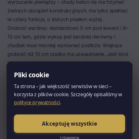
wyrzucanie pieniędzy – chudy beton nie ma trzymać
żadnych obciążeń konstrukcyjnych, ma tylko spełniać
te cztery funkcje, o których pisałem wyżej.
Grubość warstwy: standardowo 5 cm pod ławami i 8–
10 cm tam, gdzie wykop jest bardziej nierówny i
chudiak musi mocniej wyrównać podłoże. Większa
grubość niż 10 cm rzadko ma uzasadnienie. Jeśli ktoś
Wam proponuje chudiak grubości 15 cm – zapytajcie,
dlaczego. Najczęściej powodem jest błąd w wykopie
Pliki cookie
(za głęboko wybrane miejsce), który próbuje się
Ta strona – jak większość serwisów w sieci –
naprawić chudiakiem zamiast podsypką piaskową. To
korzysta z plików cookie. Szczegóły opisaliśmy w
droższe rozwiązanie tego samego problemu.
polityce prywatności
.
Po wylaniu chudego betonu trzeba dać mu czas na
związanie zgodnie ze wskazaniami producenta
Akceptuję wszystkie
mieszanki i kierownika budowy. W realiach polskiej
budowy – szczególnie w chłodne miesiące – warto
Ustawienia