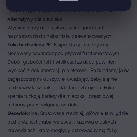
dodać margines bezpieczeństwa względem warunków
laboratoryjnych podawanych w karcie mieszanki.
Alternatywy dla chudiaka
Wymienię trzy najczęstsze, w kolejności od
najprostszych do najbardziej zaawansowanych.
Folia budowlana PE
.
Najprostszy i najczęściej
stosowany separator pod płytami fundamentowymi.
Dobór grubości folii i wielkości zakładu powinien
wynikać z dokumentacji projektowej. Rozkładamy ją na
zagęszczonym kruszywie, uważając, żeby się nie
podziurawiła w trakcie układania zbrojenia. Folia
spełnia funkcję bariery dla mleczka i częściowej
ochrony przed wilgocią od dołu.
Geowłóknina.
Stosowana rzadziej, głównie tam, gdzie
pod płytą jest gruba warstwa kruszywa o ostrych
krawędziach, które mogłyby przerwać samą folię.