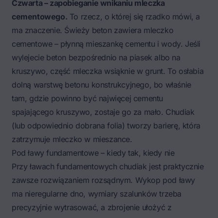
Czwarta – zapobieganie wnikaniu mleczka
cementowego.
To rzecz, o której się rzadko mówi, a
ma znaczenie. Świeży beton zawiera mleczko
cementowe – płynną mieszankę cementu i wody. Jeśli
wylejecie beton bezpośrednio na piasek albo na
kruszywo, część mleczka wsiąknie w grunt. To osłabia
dolną warstwę betonu konstrukcyjnego, bo właśnie
tam, gdzie powinno być najwięcej cementu
spajającego kruszywo, zostaje go za mało. Chudiak
(lub odpowiednio dobrana folia) tworzy barierę, która
zatrzymuje mleczko w mieszance.
Pod ławy fundamentowe – kiedy tak, kiedy nie
Przy
ławach fundamentowych
chudiak jest praktycznie
zawsze rozwiązaniem rozsądnym. Wykop pod ławy
ma nieregularne dno, wymiary szalunków trzeba
precyzyjnie wytrasować, a zbrojenie ułożyć z