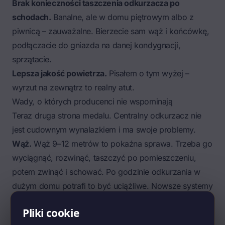
Brak konieczności taszczenia odkurzacza po
schodach.
Banalne, ale w domu piętrowym albo z
piwnicą – zauważalne. Bierzecie sam wąż i końcówkę,
podłączacie do gniazda na danej kondygnacji,
sprzątacie.
Lepsza jakość powietrza.
Pisałem o tym wyżej –
wyrzut na zewnątrz to realny atut.
Wady, o których producenci nie wspominają
Teraz druga strona medalu. Centralny odkurzacz nie
jest cudownym wynalazkiem i ma swoje problemy.
Wąż.
Wąż 9–12 metrów to pokaźna sprawa. Trzeba go
wyciągnąć, rozwinąć, taszczyć po pomieszczeniu,
potem zwinąć i schować. Po godzinie odkurzania w
dużym domu potrafi to być uciążliwe. Nowsze systemy
typu Hide-A-Hose (wąż chowany w rurze) rozwiązują
Pliki cookie
częściowo ten problem, ale są droższe i wymagają