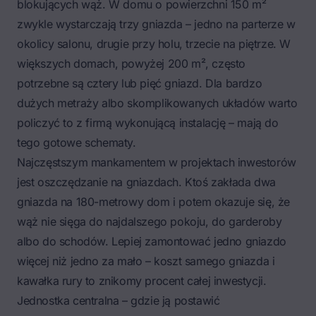
blokujących wąż. W domu o powierzchni 150 m²
zwykle wystarczają trzy gniazda – jedno na parterze w
okolicy salonu, drugie przy holu, trzecie na piętrze. W
większych domach, powyżej 200 m², często
potrzebne są cztery lub pięć gniazd. Dla bardzo
dużych metraży albo skomplikowanych układów warto
policzyć to z firmą wykonującą instalację – mają do
tego gotowe schematy.
Najczęstszym mankamentem w projektach inwestorów
jest oszczędzanie na gniazdach. Ktoś zakłada dwa
gniazda na 180-metrowy dom i potem okazuje się, że
wąż nie sięga do najdalszego pokoju, do garderoby
albo do schodów. Lepiej zamontować jedno gniazdo
więcej niż jedno za mało – koszt samego gniazda i
kawałka rury to znikomy procent całej inwestycji.
Jednostka centralna – gdzie ją postawić