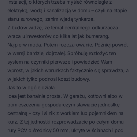
instalacji, o których trzeba myśleć równolegle z
elektryką,
wodą i kanalizacją w domu
– czyli na etapie
stanu surowego, zanim wjadą tynkarze.
Z budów widzę, że temat centralnego odkurzacza
wraca u inwestorów co kilka lat jak bumerang.
Najpierw moda. Potem rozczarowanie. Później powrót
w wersji bardziej dojrzałej. Spróbuję rozłożyć ten
system na czynniki pierwsze i powiedzieć Wam
wprost, w jakich warunkach faktycznie się sprawdza, a
w jakich tylko podnosi koszt budowy.
Jak to w ogóle działa
Idea jest banalnie prosta. W garażu, kotłowni albo w
pomieszczeniu gospodarczym stawiacie jednostkę
centralną – czyli silnik z workiem lub pojemnikiem na
kurz. Z tej jednostki rozprowadzacie po całym domu
rury PCV o średnicy 50 mm, ukryte w ścianach i pod