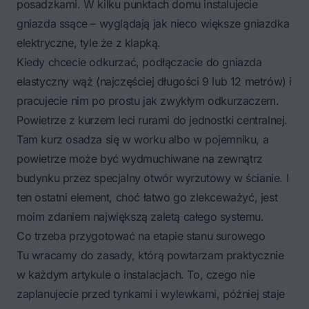
posadzkami. W kilku punktach domu instalujecie
gniazda ssące – wyglądają jak nieco większe gniazdka
elektryczne, tyle że z klapką.
Kiedy chcecie odkurzać, podłączacie do gniazda
elastyczny wąż (najczęściej długości 9 lub 12 metrów) i
pracujecie nim po prostu jak zwykłym odkurzaczem.
Powietrze z kurzem leci rurami do jednostki centralnej.
Tam kurz osadza się w worku albo w pojemniku, a
powietrze może być wydmuchiwane na zewnątrz
budynku przez specjalny otwór wyrzutowy w ścianie. I
ten ostatni element, choć łatwo go zlekceważyć, jest
moim zdaniem największą zaletą całego systemu.
Co trzeba przygotować na etapie stanu surowego
Tu wracamy do zasady, którą powtarzam praktycznie
w każdym artykule o instalacjach. To, czego nie
zaplanujecie przed tynkami i wylewkami, później staje