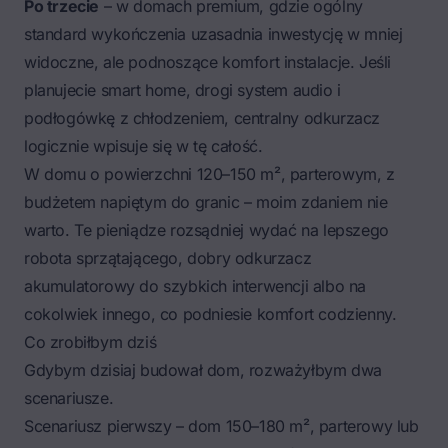
Po trzecie
– w domach premium, gdzie ogólny
standard wykończenia uzasadnia inwestycję w mniej
widoczne, ale podnoszące komfort instalacje. Jeśli
planujecie
smart home
, drogi system audio i
podłogówkę z chłodzeniem, centralny odkurzacz
logicznie wpisuje się w tę całość.
W domu o powierzchni 120–150 m², parterowym, z
budżetem napiętym do granic – moim zdaniem nie
warto. Te pieniądze rozsądniej wydać na lepszego
robota sprzątającego, dobry odkurzacz
akumulatorowy do szybkich interwencji albo na
cokolwiek innego, co podniesie komfort codzienny.
Co zrobiłbym dziś
Gdybym dzisiaj budował dom, rozważyłbym dwa
scenariusze.
Scenariusz pierwszy – dom 150–180 m², parterowy lub