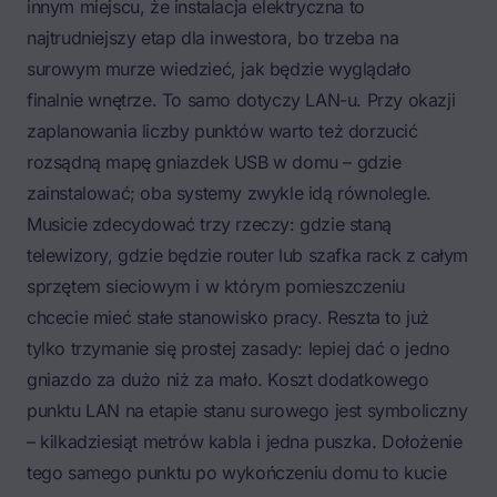
innym miejscu, że instalacja elektryczna to
najtrudniejszy etap dla inwestora, bo trzeba na
surowym murze wiedzieć, jak będzie wyglądało
finalnie wnętrze. To samo dotyczy LAN-u. Przy okazji
zaplanowania liczby punktów warto też dorzucić
rozsądną mapę
gniazdek USB w domu – gdzie
zainstalować
; oba systemy zwykle idą równolegle.
Musicie zdecydować trzy rzeczy: gdzie staną
telewizory, gdzie będzie router lub szafka rack z całym
sprzętem sieciowym i w którym pomieszczeniu
chcecie mieć stałe stanowisko pracy. Reszta to już
tylko trzymanie się prostej zasady: lepiej dać o jedno
gniazdo za dużo niż za mało. Koszt dodatkowego
punktu LAN na etapie stanu surowego jest symboliczny
– kilkadziesiąt metrów kabla i jedna puszka. Dołożenie
tego samego punktu po wykończeniu domu to kucie