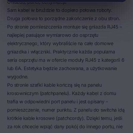
Gniazda, panel, certyfikacja
Sam kabel w bruździe to dopiero połowa roboty.
Druga połowa to porządne zakończenie z obu stron.
Po stronie pomieszczenia montuje się gniazda RJ45 –
najlepiej pasujące wymiarowo do osprzętu
elektrycznego, który wybraliście na całe domowe
gniazdka i włączniki. Praktycznie każda popularna
seria osprzętu ma w ofercie moduły RJ45 z kategorii 6
lub 6A. Estetyka będzie zachowana, a użytkowanie
wygodne.
Po stronie szafki kable kończą się na panelu
krosowniczym (patchpanelu). Każdy kabel z domu
trafia w odpowiedni port panelu i jest opisany –
pomieszczenie, numer punktu. Z panelu do switcha idą
krótkie kable krosowe (patchcordy). Dzięki temu, jeśli
za rok chcecie wpiąć dany pokój do innego portu, nie