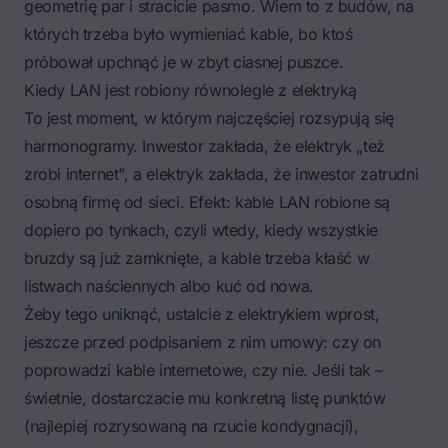
geometrię par i stracicie pasmo. Wiem to z budów, na
których trzeba było wymieniać kable, bo ktoś
próbował upchnąć je w zbyt ciasnej puszce.
Kiedy LAN jest robiony równolegle z elektryką
To jest moment, w którym najczęściej rozsypują się
harmonogramy. Inwestor zakłada, że elektryk „też
zrobi internet", a elektryk zakłada, że inwestor zatrudni
osobną firmę od sieci. Efekt: kable LAN robione są
dopiero po tynkach, czyli wtedy, kiedy wszystkie
bruzdy są już zamknięte, a kable trzeba kłaść w
listwach naściennych albo kuć od nowa.
Żeby tego uniknąć, ustalcie z elektrykiem wprost,
jeszcze przed podpisaniem z nim umowy: czy on
poprowadzi kable internetowe, czy nie. Jeśli tak –
świetnie, dostarczacie mu konkretną listę punktów
(najlepiej rozrysowaną na rzucie kondygnacji),