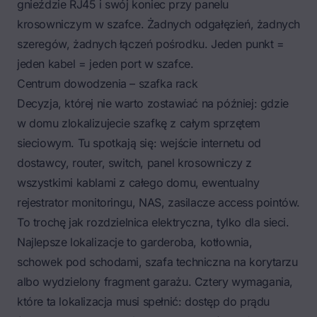
gnieździe RJ45 i swój koniec przy panelu
krosowniczym w szafce. Żadnych odgałęzień, żadnych
szeregów, żadnych łączeń pośrodku. Jeden punkt =
jeden kabel = jeden port w szafce.
Centrum dowodzenia – szafka rack
Decyzja, której nie warto zostawiać na później: gdzie
w domu zlokalizujecie szafkę z całym sprzętem
sieciowym. Tu spotkają się: wejście internetu od
dostawcy, router, switch, panel krosowniczy z
wszystkimi kablami z całego domu, ewentualny
rejestrator monitoringu, NAS, zasilacze access pointów.
To trochę jak
rozdzielnica elektryczna
, tylko dla sieci.
Najlepsze lokalizacje to garderoba, kotłownia,
schowek pod schodami, szafa techniczna na korytarzu
albo wydzielony fragment garażu. Cztery wymagania,
które ta lokalizacja musi spełnić: dostęp do prądu