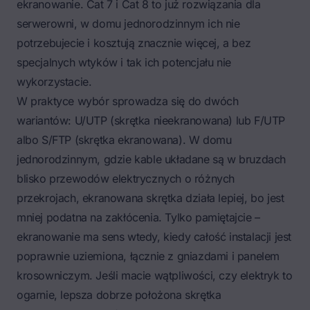
ekranowanie. Cat 7 i Cat 8 to już rozwiązania dla
serwerowni, w domu jednorodzinnym ich nie
potrzebujecie i kosztują znacznie więcej, a bez
specjalnych wtyków i tak ich potencjału nie
wykorzystacie.
W praktyce wybór sprowadza się do dwóch
wariantów: U/UTP (skrętka nieekranowana) lub F/UTP
albo S/FTP (skrętka ekranowana). W domu
jednorodzinnym, gdzie kable układane są w bruzdach
blisko
przewodów elektrycznych o różnych
przekrojach
, ekranowana skrętka działa lepiej, bo jest
mniej podatna na zakłócenia. Tylko pamiętajcie –
ekranowanie ma sens wtedy, kiedy całość instalacji jest
poprawnie uziemiona, łącznie z gniazdami i panelem
krosowniczym. Jeśli macie wątpliwości, czy elektryk to
ogarnie, lepsza dobrze położona skrętka