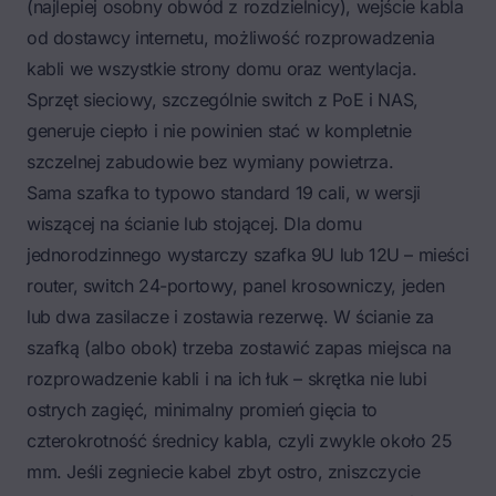
(najlepiej osobny obwód z rozdzielnicy), wejście kabla
od dostawcy internetu, możliwość rozprowadzenia
kabli we wszystkie strony domu oraz wentylacja.
Sprzęt sieciowy, szczególnie switch z PoE i NAS,
generuje ciepło i nie powinien stać w kompletnie
szczelnej zabudowie bez wymiany powietrza.
Sama szafka to typowo standard 19 cali, w wersji
wiszącej na ścianie lub stojącej. Dla domu
jednorodzinnego wystarczy szafka 9U lub 12U – mieści
router, switch 24-portowy, panel krosowniczy, jeden
lub dwa zasilacze i zostawia rezerwę. W ścianie za
szafką (albo obok) trzeba zostawić zapas miejsca na
rozprowadzenie kabli i na ich łuk – skrętka nie lubi
ostrych zagięć, minimalny promień gięcia to
czterokrotność średnicy kabla, czyli zwykle około 25
mm. Jeśli zegniecie kabel zbyt ostro, zniszczycie