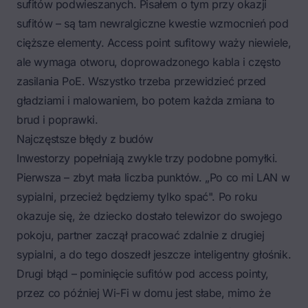
sufitów podwieszanych. Pisałem o tym przy okazji
sufitów – są tam newralgiczne kwestie wzmocnień pod
cięższe elementy. Access point sufitowy waży niewiele,
ale wymaga otworu, doprowadzonego kabla i często
zasilania PoE. Wszystko trzeba przewidzieć przed
gładziami i malowaniem, bo potem każda zmiana to
brud i poprawki.
Najczęstsze błędy z budów
Inwestorzy popełniają zwykle trzy podobne pomyłki.
Pierwsza – zbyt mała liczba punktów. „Po co mi LAN w
sypialni, przecież będziemy tylko spać". Po roku
okazuje się, że dziecko dostało telewizor do swojego
pokoju, partner zaczął pracować zdalnie z drugiej
sypialni, a do tego doszedł jeszcze inteligentny głośnik.
Drugi błąd – pominięcie sufitów pod access pointy,
przez co później Wi-Fi w domu jest słabe, mimo że