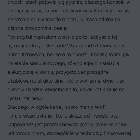
dwóch latach pojawia się pytanie, dlaczego konsola w
pokoju syna się zacina, telewizor w salonie wypina się
ze streamingu w trakcie meczu, a praca zdalna na
piętrze przypomina loterię.
Ten artykuł napisałem właśnie po to, żebyście tej
sytuacji uniknęli. Nie będę Was zanudzał teorią sieci
komputerowych, bo nie o to chodzi. Pokażę Wam, jak
na etapie stanu surowego, równolegle z
instalacją
elektryczną w domu
, przygotować porządne
okablowanie strukturalne, które wytrzyma dwie–trzy
dekady i będzie obojętne na to, co akurat króluje na
rynku internetu.
Dlaczego w ogóle kabel, skoro mamy Wi-Fi
To pierwsze pytanie, które słyszę od inwestorów.
Odpowiedź jest prosta i niewdzięczna: Wi-Fi w domu
jednorodzinnym, szczególnie w technologii murowanej