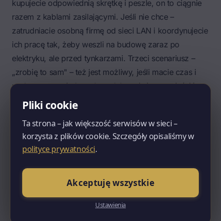
kupujecie odpowiednią skrętkę i peszle, on to ciągnie
razem z kablami zasilającymi. Jeśli nie chce –
zatrudniacie osobną firmę od sieci LAN i koordynujecie
ich pracę tak, żeby weszli na budowę zaraz po
elektryku, ale przed tynkarzami. Trzeci scenariusz –
„zrobię to sam" – też jest możliwy, jeśli macie czas i
podstawową wiedzę, ale nadal musi się to zmieścić w
oknie czasowym między elektryką a tynkami.
Pliki cookie
Dlaczego to tak ważne? Bo jak tylko wjeżdżają
Ta strona – jak większość serwisów w sieci –
tynkarze, ściany przestają być dostępne. A wcześniej
korzysta z plików cookie. Szczegóły opisaliśmy w
musi być jeszcze odbiór instalacji elektrycznej i
polityce prywatności
.
podejścia hydrauliczne. Każdy etap, który wciska się
między te prace, musi być zsynchronizowany z resztą
Akceptuję wszystkie
harmonogramu. Tu nie ma „odczekamy dwa tygodnie"
– jeśli LAN nie jest zrobiony przed tynkami, tynkarze
Ustawienia
wchodzą bez niego, a sieć trafia w listwy.