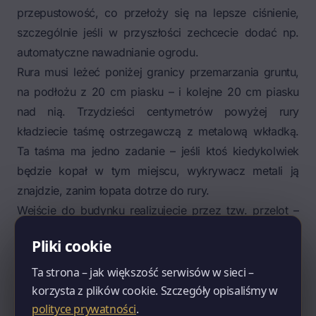
przepustowość, co przełoży się na lepsze ciśnienie,
szczególnie jeśli w przyszłości zechcecie dodać np.
automatyczne nawadnianie ogrodu.
Rura musi leżeć poniżej granicy przemarzania gruntu,
na podłożu z 20 cm piasku – i kolejne 20 cm piasku
nad nią. Trzydzieści centymetrów powyżej rury
kładziecie taśmę ostrzegawczą z metalową wkładką.
Ta taśma ma jedno zadanie – jeśli ktoś kiedykolwiek
będzie kopał w tym miejscu, wykrywacz metali ją
znajdzie, zanim łopata dotrze do rury.
Wejście do budynku realizujecie przez tzw. przelot –
rurę kanalizacyjną fi 110 mm, z trzema kolankami 30
Pliki cookie
stopni na dole (na głębokości 120–140 cm). Wewnątrz
domu, w miejscu wejścia rury, montujecie elementy w
Ta strona – jak większość serwisów w sieci –
określonej kolejności (zgodnie z warunkami
korzysta z plików cookie. Szczegóły opisaliśmy w
polityce prywatności
.
technicznymi od dostawcy wody): zawór kulowy,