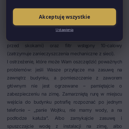
konsola wodomierza, wodomierz, drugi zawór kulowy,
zawór zwrotny antyskazeniowy. Do tego polecam
Akceptuję wszystkie
jeszcze dwie rzeczy, których warunki techniczne nie
wymagają, ale które są po prostu rozsądne: reduktor
Ustawienia
ciśnienia (wyrównuje ciśnienie wody i chroni instalację
przed skokami) oraz filtr wstępny 10-calowy
(zatrzymuje zanieczyszczenia mechaniczne z sieci).
I ostrzeżenie, które może Wam oszczędzić poważnych
problemów: jeśli Wasze przyłącze ma zasuwę na
zewnątrz budynku, a pomieszczenie z zaworem
głównym nie jest ogrzewane – pamiętajcie o
zabezpieczeniu na zimę. Zamarzniętą rurę w miejscu
wejścia do budynku potrafię rozpoznać po jednym
telefonie – „panie Wojtku, nie mamy wody, a na
podłodze kałuża”. Albo zamykajcie zasuwę i
spuszczajcie wodę z instalacji na zimę, albo