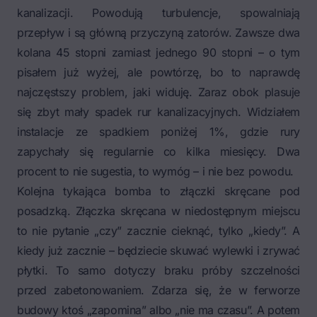
kanalizacji. Powodują turbulencje, spowalniają
przepływ i są główną przyczyną zatorów. Zawsze dwa
kolana 45 stopni zamiast jednego 90 stopni – o tym
pisałem już wyżej, ale powtórzę, bo to naprawdę
najczęstszy problem, jaki widuję. Zaraz obok plasuje
się zbyt mały spadek rur kanalizacyjnych. Widziałem
instalacje ze spadkiem poniżej 1%, gdzie rury
zapychały się regularnie co kilka miesięcy. Dwa
procent to nie sugestia, to wymóg – i nie bez powodu.
Kolejna tykająca bomba to złączki skręcane pod
posadzką. Złączka skręcana w niedostępnym miejscu
to nie pytanie „czy” zacznie cieknąć, tylko „kiedy”. A
kiedy już zacznie – będziecie skuwać wylewki i zrywać
płytki. To samo dotyczy braku próby szczelności
przed zabetonowaniem. Zdarza się, że w ferworze
budowy ktoś „zapomina” albo „nie ma czasu”. A potem