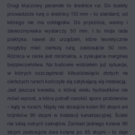
Drugi kluczowy parametr to średnice rur. Do toalety
prowadzicie rurę o średnicy 110 mm – to standard, od
którego nie ma odstępstw. Do prysznica, wanny i
zlewozmywaka wystarczy 50 mm. I tu moja rada
praktyka: nawet do urządzeń, które teoretycznie
mogłyby mieć cieńszą rurę, zastosujcie 50 mm.
Różnica w cenie jest minimalna, a zyskujecie margines
bezpieczeństwa. Na budowie widziałem już sytuacje,
w których oszczędność kilkudziesięciu złotych na
cieńszych rurach kończyła się zatykającą się instalacją.
Jest jeszcze kwestia, o której wielu hydraulików nie
mówi wprost, a która potrafi narobić sporo problemów
– kąty w rurach. Nigdy nie stosujcie kolan 90 stopni ani
trójników 90 stopni w instalacji kanalizacyjnej. Ścieki
nie lubią ostrych zakrętów. Zamiast jednego kolana 90
stopni zastosujcie dwa kolana po 45 stopni – to daje