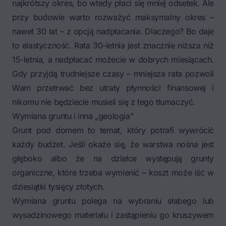
najkrótszy okres, bo wtedy płaci się mniej odsetek. Ale
przy budowie warto rozważyć maksymalny okres –
nawet 30 lat – z opcją nadpłacania. Dlaczego? Bo daje
to elastyczność. Rata 30-letnia jest znacznie niższa niż
15-letnia, a nadpłacać możecie w dobrych miesiącach.
Gdy przyjdą trudniejsze czasy – mniejsza rata pozwoli
Wam przetrwać bez utraty płynności finansowej i
nikomu nie będziecie musieli się z tego tłumaczyć.
Wymiana gruntu i inna „geologia"
Grunt pod domem to temat, który potrafi wywrócić
każdy budżet. Jeśli okaże się, że warstwa nośna jest
głęboko albo że na działce występują grunty
organiczne, które trzeba wymienić – koszt może iść w
dziesiątki tysięcy złotych.
Wymiana gruntu polega na wybraniu słabego lub
wysadzinowego materiału i zastąpieniu go kruszywem