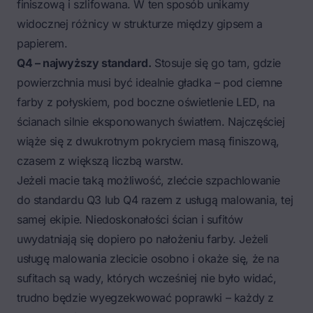
finiszową i szlifowana. W ten sposób unikamy
widocznej różnicy w strukturze między gipsem a
papierem.
Q4 – najwyższy standard.
Stosuje się go tam, gdzie
powierzchnia musi być idealnie gładka – pod ciemne
farby z połyskiem, pod boczne oświetlenie LED, na
ścianach silnie eksponowanych światłem. Najczęściej
wiąże się z dwukrotnym pokryciem masą finiszową,
czasem z większą liczbą warstw.
Jeżeli macie taką możliwość, zlećcie szpachlowanie
do standardu Q3 lub Q4 razem z usługą malowania, tej
samej ekipie. Niedoskonałości ścian i sufitów
uwydatniają się dopiero po nałożeniu farby. Jeżeli
usługę malowania zlecicie osobno i okaże się, że na
sufitach są wady, których wcześniej nie było widać,
trudno będzie wyegzekwować poprawki – każdy z