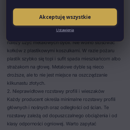
pęknąć pod obciążeniem, a pod wpływem wilgoci
szybko rdzewieją. Co do rozmiaru – polecam wkręty 4
Akceptuję wszystkie
× 40 mm lub minimum 3,5 × 35 mm, zawsze
galwanizowane.
Ustawienia
Jeżeli sufit mocowany będzie do betonowego stropu,
należy użyć metalowych dybli. Nie wolno stosować
kołków z plastikowymi koszulkami. W razie pożaru
plastik szybko się topi i sufit spada mieszkańcom albo
strażakom na głowę. Metalowe dyble są nieco
droższe, ale to nie jest miejsce na oszczędzanie
kilkunastu złotych.
2. Nieprawidłowe rozstawy profili i wieszaków
Każdy producent określa minimalne rozstawy profili
głównych i nośnych oraz odległości od ścian. Te
rozstawy zależą od dopuszczalnego obciążenia i od
klasy odporności ogniowej. Warto zapytać