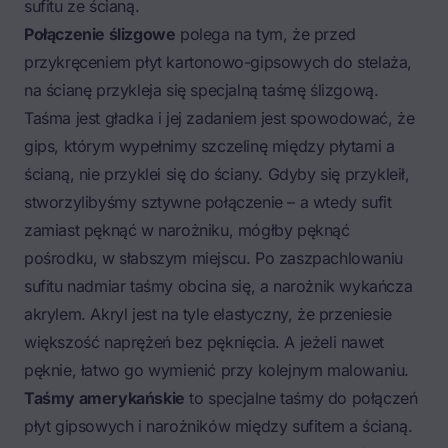
sufitu ze ścianą.
Połączenie ślizgowe
polega na tym, że przed
przykręceniem płyt kartonowo-gipsowych do stelaża,
na ścianę przykleja się specjalną taśmę ślizgową.
Taśma jest gładka i jej zadaniem jest spowodować, że
gips, którym wypełnimy szczelinę między płytami a
ścianą, nie przyklei się do ściany. Gdyby się przykleił,
stworzylibyśmy sztywne połączenie – a wtedy sufit
zamiast pęknąć w narożniku, mógłby pęknąć
pośrodku, w słabszym miejscu. Po zaszpachlowaniu
sufitu nadmiar taśmy obcina się, a narożnik wykańcza
akrylem. Akryl jest na tyle elastyczny, że przeniesie
większość naprężeń bez pęknięcia. A jeżeli nawet
pęknie, łatwo go wymienić przy kolejnym malowaniu.
Taśmy amerykańskie
to specjalne taśmy do połączeń
płyt gipsowych i narożników między sufitem a ścianą.