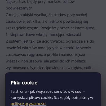
Najczęstsze błędy przy montażu sufitów
podwieszanych
Z mojej praktyki wynika, że
błędów przy suchej
zabudowie
jest kilka, ale niektóre powtarzają się
szczególnie często. Przejdźmy przez najistotniejsze.
1. Nieprawidłowe wkręty mocujące wieszaki
Z sufitem jest tak, że jego trwałość ogranicza się do
trwałości wkrętów mocujących wieszaki. Możecie
zastosować najgrubsze profile i najmocniejsze
wieszaki noniuszowe, ale jeżeli do ich montażu
wykonawca użyje nieodpowiednich wkrętów, sufit
wytrzyma tylko tyle, ile one.
Jeżeli sufit montowany jest do drewnianej konstrukcji
Pliki cookie
dachu, należy stosować wkręty galwanizowane – w
Ta strona – jak większość serwisów w sieci –
kolorze złotym. Nie wolno stosować wkrętów
korzysta z plików cookie. Szczegóły opisaliśmy w
fosforowanych – czarnych. Są dużo słabsze, mogą
polityce prywatności
.