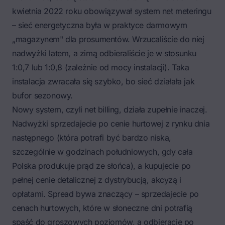
kwietnia 2022 roku obowiązywał system net meteringu
– sieć energetyczna była w praktyce darmowym
„magazynem" dla prosumentów. Wrzucaliście do niej
nadwyżki latem, a zimą odbieraliście je w stosunku
1:0,7 lub 1:0,8 (zależnie od mocy instalacji). Taka
instalacja zwracała się szybko, bo sieć działała jak
bufor sezonowy.
Nowy system, czyli net billing, działa zupełnie inaczej.
Nadwyżki sprzedajecie po cenie hurtowej z rynku dnia
następnego (która potrafi być bardzo niska,
szczególnie w godzinach południowych, gdy cała
Polska produkuje prąd ze słońca), a kupujecie po
pełnej cenie detalicznej z dystrybucją, akcyzą i
opłatami. Spread bywa znaczący – sprzedajecie po
cenach hurtowych, które w słoneczne dni potrafią
spaść do groszowych poziomów, a odbieracie po