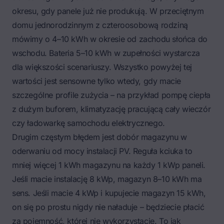
okresu, gdy panele już nie produkują. W przeciętnym
domu jednorodzinnym z czteroosobową rodziną
mówimy o 4–10 kWh w okresie od zachodu słońca do
wschodu. Bateria 5–10 kWh w zupełności wystarcza
dla większości scenariuszy. Wszystko powyżej tej
wartości jest sensowne tylko wtedy, gdy macie
szczególne profile zużycia – na przykład pompę ciepła
z dużym buforem, klimatyzację pracującą cały wieczór
czy
ładowarkę samochodu elektrycznego
.
Drugim częstym błędem jest dobór magazynu w
oderwaniu od mocy instalacji PV. Reguła kciuka to
mniej więcej 1 kWh magazynu na każdy 1 kWp paneli.
Jeśli macie instalację 8 kWp, magazyn 8–10 kWh ma
sens. Jeśli macie 4 kWp i kupujecie magazyn 15 kWh,
on się po prostu nigdy nie naładuje – będziecie płacić
za pojemność, której nie wykorzystacie. To jak