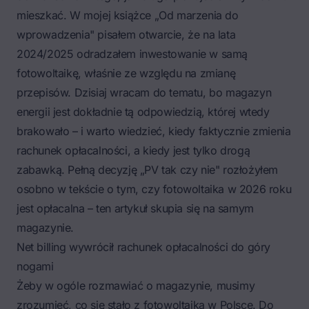
mieszkać. W mojej książce „Od marzenia do
wprowadzenia" pisałem otwarcie, że na lata
2024/2025 odradzałem inwestowanie w samą
fotowoltaikę, właśnie ze względu na zmianę
przepisów. Dzisiaj wracam do tematu, bo magazyn
energii jest dokładnie tą odpowiedzią, której wtedy
brakowało – i warto wiedzieć, kiedy faktycznie zmienia
rachunek opłacalności, a kiedy jest tylko drogą
zabawką. Pełną decyzję „PV tak czy nie" rozłożyłem
osobno w tekście o tym, czy
fotowoltaika w 2026 roku
jest opłacalna
– ten artykuł skupia się na samym
magazynie.
Net billing wywrócił rachunek opłacalności do góry
nogami
Żeby w ogóle rozmawiać o magazynie, musimy
zrozumieć, co się stało z fotowoltaiką w Polsce. Do