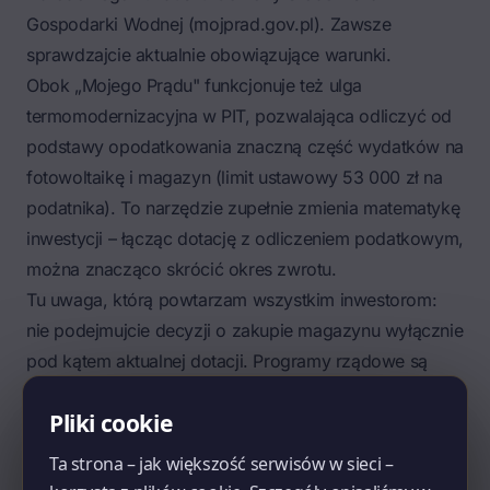
Gospodarki Wodnej (mojprad.gov.pl). Zawsze
sprawdzajcie aktualnie obowiązujące warunki.
Obok „Mojego Prądu" funkcjonuje też ulga
termomodernizacyjna w PIT, pozwalająca odliczyć od
podstawy opodatkowania znaczną część wydatków na
fotowoltaikę i magazyn (limit ustawowy 53 000 zł na
podatnika). To narzędzie zupełnie zmienia matematykę
inwestycji – łącząc dotację z odliczeniem podatkowym,
można znacząco skrócić okres zwrotu.
Tu uwaga, którą powtarzam wszystkim inwestorom:
nie podejmujcie decyzji o zakupie magazynu wyłącznie
pod kątem aktualnej dotacji. Programy rządowe są
zmienne, a magazyn ma Wam służyć 15–20 lat. Liczcie
Pliki cookie
opłacalność w wersji bez dotacji jako scenariusz
bazowy, a dotację traktujcie jako bonus
Ta strona – jak większość serwisów w sieci –
przyspieszający zwrot.