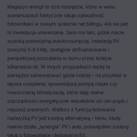
Magazyn energii to dziś narzędzie, które w wielu
scenariuszach faktycznie ratuje opłacalność
fotowoltaiki w nowym systemie net billingu. Ale nie jest
to inwestycja uniwersalna. Sens ma tam, gdzie macie
wysoką potencjalną autokonsumpcję, instalację PV
powyżej 5–6 kWp, dostępne dofinansowanie i
perspektywę pozostania w domu przez kolejne
kilkanaście lat. W innych przypadkach lepiej te
pieniądze zainwestować gdzie indziej – na przykład w
lepsze ocieplenie, sprawniejszą pompę ciepła czy
nowoczesną klimatyzację, które dają realne
oszczędności energetyczne niezależnie od cen prądu i
regulacji prawnych. Wallbox z funkcją ładowania
nadwyżką PV jest kolejną alternatywą – temu, kiedy
realnie działa „synergia" PV i auta, poświęciłem osobny
tekst o
fotowoltaice i ładowarce EV
.