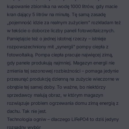
kupowanie zbiornika na wodę 1000 litrów, gdy macie
kran dający 5 litrów na minutę. Tę samą zasadę
„pojemność idzie za realnym zużyciem" rozkładam też
w tekście o
doborze liczby paneli fotowoltaicznych
.
Pamiętajcie też o jednej istotnej rzeczy – istnieje
rozpowszechniony mit „synergii" pompy ciepła z
fotowoltaiką. Pompa ciepła pracuje najwięcej zimą,
gdy panele produkują najmniej. Magazyn energii nie
zmienia tej sezonowej rozbieżności – pomaga jedynie
przesunąć produkcję dzienną na zużycie wieczorne w
obrębie tej samej doby. To ważne, bo niektórzy
sprzedawcy malują obraz, w którym magazyn
rozwiązuje problem ogrzewania domu zimą energią z
dachu. Tak nie jest.
Technologia ogniw – dlaczego LiFePO4 to dziś jedyny
rozsądny wybór