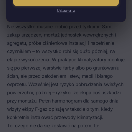
standardowych 5 cm do 10 cm – piszę o tym w
rozdziale o adaptacji projektu w mojej książce.
Ustawienia
Co zostawić na potem, a czego nie
Nie wszystko musicie zrobić przed tynkami. Sam
zakup urządzeń, montaż jednostek wewnętrznych i
agregatu, próba ciśnieniowa instalacji i napełnienie
czynnikiem – to wszystko robi się dużo później, na
etapie wykończenia. W praktyce klimatyzatory montuje
się po pierwszej warstwie farby albo po gruntowaniu
ścian, ale przed założeniem listew, mebli i białego
osprzętu. Wcześniej jest ryzyko pobrudzenia świeżych
powierzchni, później – ryzyko, że ekipa coś uszkodzi
przy montażu. Pełen harmonogram dla samego dnia
wizyty ekipy F-gaz opisuję w tekście o tym, kiedy
konkretnie
instalować przewody klimatyzacji
.
To, czego nie da się zostawić na potem, to: