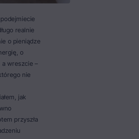
e podejmiecie
ługo realnie
nie o pieniądze
ergię, o
 a wreszcie –
którego nie
ałem, jak
awno
otem przyszła
adzeniu