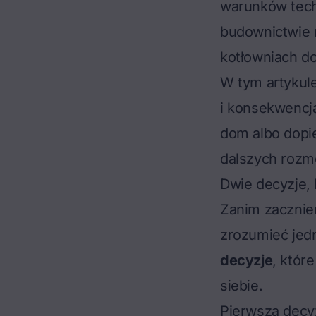
warunków tec
budownictwie r
kotłowniach do
W tym artykul
i konsekwencja
dom albo dopie
dalszych rozm
Dwie decyzje, 
Zanim zacznie
zrozumieć jed
decyzje
, któr
siebie.
Pierwsza decyz