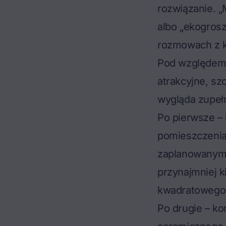
rozwiązanie. „
albo „ekogrosz
rozmowach z k
Pod względem c
atrakcyjne, sz
wygląda zupełn
Po pierwsze – 
pomieszczenia 
zaplanowanym 
przynajmniej 
kwadratowego 
Po drugie – ko