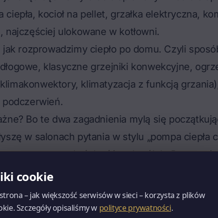
ciepła, kocioł na pellet, grzałka elektryczna, ko
 najczęściej ulokowane w kotłowni.
 jak rozprowadzimy ciepło po domu. Czyli sposób
dłogowe, klasyczne grzejniki konwekcyjne, ogr
imakonwektory, klimatyzacja z funkcją grzania)
a podczerwień.
ażne? Bo te dwa zagadnienia mylą się początkuj
yszę w salonach pytania w stylu „pompa ciepła 
a to są rzeczy z dwóch różnych półek. Pompa ci
ogówkę, i grzejniki – choć w nowym budownictwi
liki cookie
acuje z podłogówką ze względu na niskie temperat
 strona – jak większość serwisów w sieci – korzysta z plików
też może obsłużyć jedno i drugie.
okie. Szczegóły opisaliśmy w
polityce prywatności
.