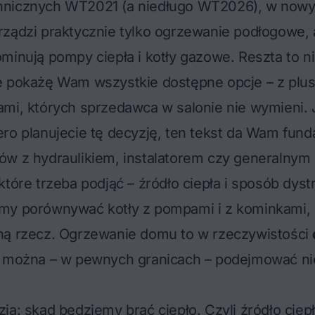
hnicznych WT2021 (a niedługo WT2026), w now
ządzi praktycznie tylko
ogrzewanie podłogowe
,
minują pompy ciepła i kotły gazowe. Reszta to ni
e pokażę Wam wszystkie dostępne opcje – z plu
mi, których sprzedawca w salonie nie wymieni. J
ro planujecie tę decyzję, ten tekst da Wam fun
ów z hydraulikiem, instalatorem czy generalny
które trzeba podjąć – źródło ciepła i sposób dyst
my porównywać kotły z pompami i z kominkami, 
ną rzecz. Ogrzewanie domu to w rzeczywistości
e można – w pewnych granicach – podejmować ni
ja: skąd będziemy brać ciepło. Czyli źródło ciepł