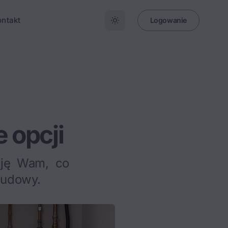
ontakt
Logowanie
 opcji
uję Wam, co
 budowy.