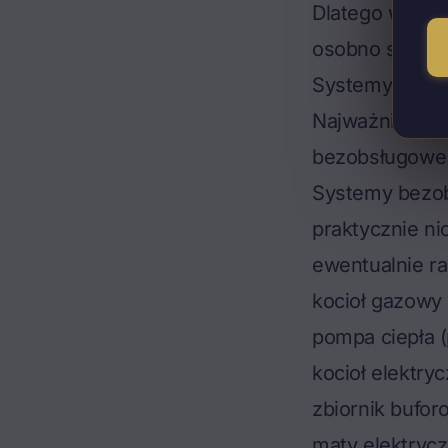
Dlatego w dals
osobno sposob
Systemy bezob
Najważniejszy 
bezobsługowe o
Systemy bezob
praktycznie ni
ewentualnie ra
kocioł gazowy
pompa ciepła 
kocioł elektry
zbiornik bufo
maty elektrycz