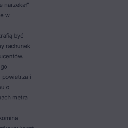
e narzekał"
ie w
rafią być
tny rachunek
ducentów.
ego
 powietrza i
mu o
nach metra
 komina