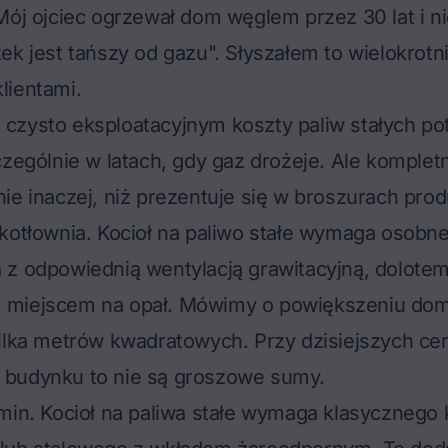
Mój ojciec ogrzewał dom węglem przez 30 lat i ni
ek jest tańszy od gazu". Słyszałem to wielokrotn
lientami.
zysto eksploatacyjnym koszty paliw stałych pot
czególnie w latach, gdy gaz drożeje. Ale komple
ie inaczej, niż prezentuje się w broszurach pro
kotłownia. Kocioł na paliwo stałe wymaga osobn
z odpowiednią wentylacją grawitacyjną, dolotem
miejscem na opał. Mówimy o powiększeniu do
kilka metrów kwadratowych. Przy dzisiejszych ce
budynku to nie są groszowe sumy.
min. Kocioł na paliwa stałe wymaga klasycznego