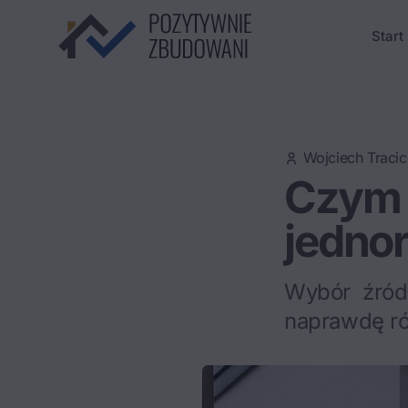
Start
Wojciech Tracic
Czym 
jednor
Wybór źród
naprawdę róż