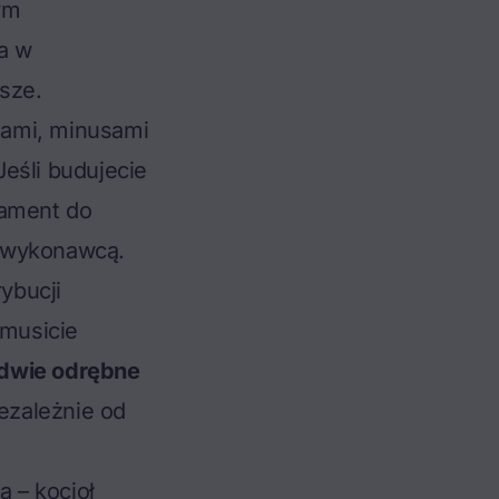
ym
 a w
sze.
sami, minusami
eśli budujecie
dament do
m wykonawcą.
rybucji
musicie
dwie odrębne
ezależnie od
a – kocioł