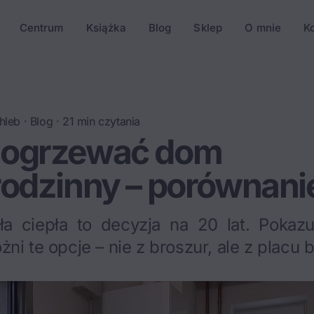
Centrum
Książka
Blog
Sklep
O mnie
K
hleb
·
Blog
·
21
min czytania
ogrzewać dom
odzinny – porównanie
ła ciepła to decyzja na 20 lat. Pokaz
ni te opcje – nie z broszur, ale z placu