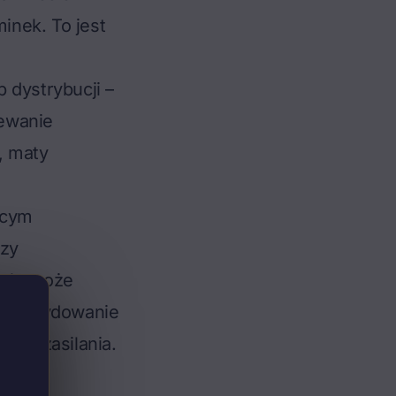
minek. To jest
 dystrybucji –
zewanie
, maty
ącym
czy
epła może
e zdecydowanie
ury zasilania.