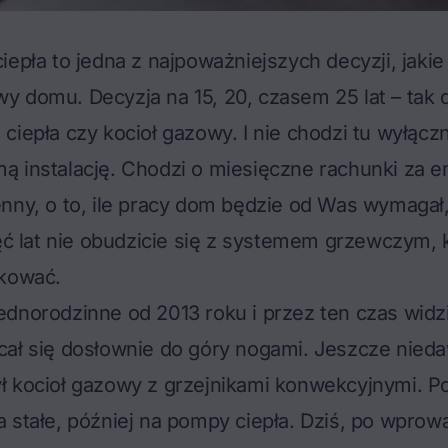
iepła to jedna z najpoważniejszych decyzji, jaki
 domu. Decyzja na 15, 20, czasem 25 lat – tak d
ciepła czy kocioł gazowy. I nie chodzi tu wyłącz
 instalację. Chodzi o miesięczne rachunki za en
nny, o to, ile pracy dom będzie od Was wymagał,
ięć lat nie obudzicie się z systemem grzewczym, 
tkować.
dnorodzinne od 2013 roku i przez ten czas widzi
cał się dosłownie do góry nogami. Jeszcze nied
ł kocioł gazowy z grzejnikami konwekcyjnymi. P
 stałe, później na pompy ciepła. Dziś, po wprow