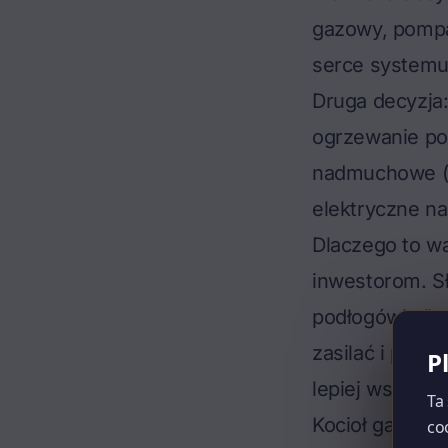
gazowy, pompa 
serce systemu,
Druga decyzja:
ogrzewanie po
nadmuchowe (kl
elektryczne n
Dlaczego to w
inwestorom. Sł
podłogówka", 
zasilać i podł
P
lepiej współpr
Ta
Kocioł gazowy 
co