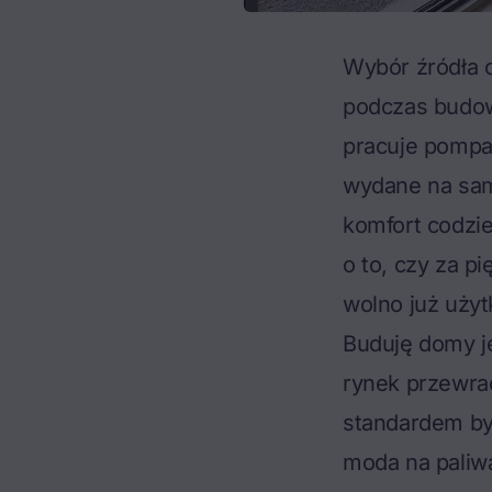
Wybór źródła c
podczas budowy
pracuje pompa 
wydane na samą
komfort codzie
o to, czy za p
wolno już uży
Buduję domy je
rynek przewra
standardem by
moda na paliwa