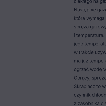
ciekłego na ga
Następnie gazo
która wymaga e
spręża gazowy 
i temperatura.
jego temperatu
w trakcie uży
ma już tempera
ogrzać wodę 
Gorący, sprężo
Skraplacz to w
czynnik chłodn
z zasobnika ci