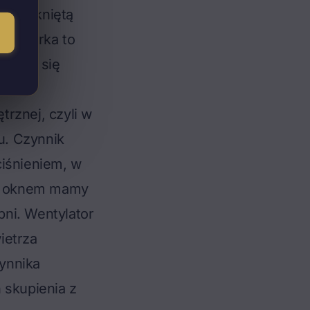
w zamkniętą
Sprężarka to
dzieje się
rznej, czyli w
u. Czynnik
ciśnieniem, w
 za oknem mamy
ni. Wentylator
ietrza
ynnika
 skupienia z