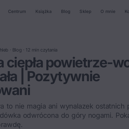
Centrum
Książka
Blog
Sklep
O mnie
K
hleb
·
Blog
·
12
min czytania
 ciepła powietrze-wo
iała | Pozytywnie
wani
 to nie magia ani wynalazek ostatnich p
lodówka odwrócona do góry nogami. Pok
prawdę.