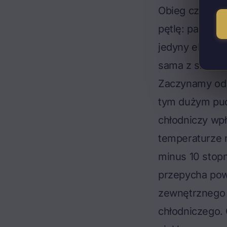
Obieg czynnik
pętlę: parowni
jedyny element,
sama z siebie.
Zaczynamy od p
tym dużym pud
chłodniczy wpł
temperaturze 
minus 10 stop
przepycha powi
zewnętrznego 
chłodniczego. 