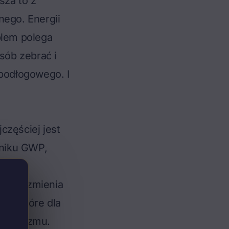
sza to z
nego. Energii
blem polega
sób zebrać i
 podłogowego
. I
częściej jest
nniku GWP,
ię do
łatwo zmienia
ch, które dla
mechanizmu.