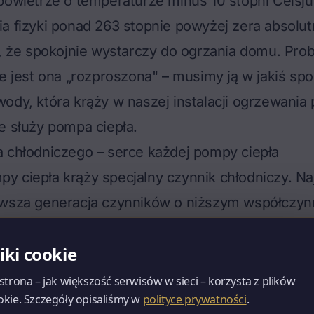
powietrze o temperaturze minus 10 stopni Celsju
a fizyki ponad 263 stopnie powyżej zera absolut
e, że spokojnie wystarczy do ogrzania domu. Pro
że jest ona „rozproszona" – musimy ją w jakiś spo
ody, która krąży w naszej instalacji
ogrzewania
e służy pompa ciepła.
 chłodniczego – serce każdej pompy ciepła
 ciepła krąży specjalny czynnik chłodniczy. Naj
owsza generacja czynników o niższym współczy
pływie na efekt cieplarniany w razie ulatnienia s
liki cookie
ynnik ten ma jedną cudowną właściwość: bardzo 
 z ciekłego na gazowy i odwrotnie, w temperatura
 strona – jak większość serwisów w sieci – korzysta z plików
okie. Szczegóły opisaliśmy w
polityce prywatności
.
ę skrajnie niskie. To podstawowa cecha całego 