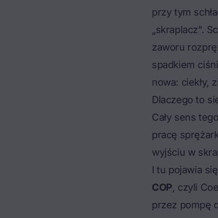
przy tym schła
„skraplacz". S
zaworu rozpręż
spadkiem ciśni
nowa: ciekły, 
Dlaczego to s
Cały sens tego
pracę sprężarki
wyjściu w skra
I tu pojawia si
COP
, czyli Co
przez pompę do