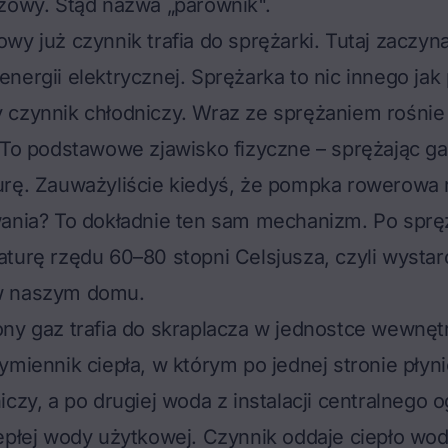
zowy. Stąd nazwa „parownik".
wy już czynnik trafia do sprężarki. Tutaj zaczyna
nergii elektrycznej. Sprężarka to nic innego jak
czynnik chłodniczy. Wraz ze sprężaniem rośnie 
 To podstawowe zjawisko fizyczne – sprężając ga
rę. Zauważyliście kiedyś, że pompka rowerowa ro
wania? To dokładnie ten sam mechanizm. Po sprę
turę rzędu 60–80 stopni Celsjusza, czyli wystar
w naszym domu.
ny gaz trafia do skraplacza w jednostce wewnętr
ymiennik ciepła, w którym po jednej stronie płyn
iczy, a po drugiej woda z instalacji centralnego 
epłej wody użytkowej. Czynnik oddaje ciepło wod