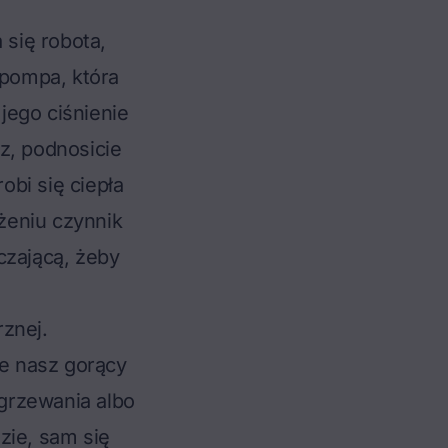
 się robota,
 pompa, która
jego ciśnienie
z, podnosicie
bi się ciepła
żeniu czynnik
czającą, żeby
znej.
ie nasz gorący
ogrzewania albo
zie, sam się