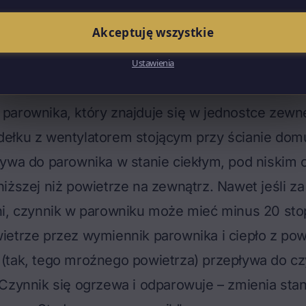
a składa się z czterech elementów połączonych 
Akceptuję wszystkie
ka, sprężarki, skraplacza i zaworu rozprężnego. 
 który zużywa prąd. Cała reszta to fizyka, która 
Ustawienia
arownika, który znajduje się w jednostce zewnęt
ełku z wentylatorem stojącym przy ścianie dom
ywa do parownika w stanie ciekłym, pod niskim 
niższej niż powietrze na zewnątrz. Nawet jeśli
ni, czynnik w parowniku może mieć minus 20 stop
etrze przez wymiennik parownika i ciepło z pow
(tak, tego mroźnego powietrza) przepływa do cz
Czynnik się ogrzewa i odparowuje – zmienia stan