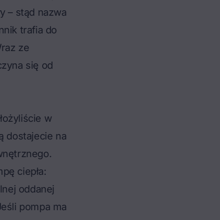
ły – stąd nazwa
nik trafia do
Wraz ze
czyna się od
ożyliście w
rą dostajecie na
wnętrznego.
mpę ciepła:
plnej oddanej
 Jeśli pompa ma