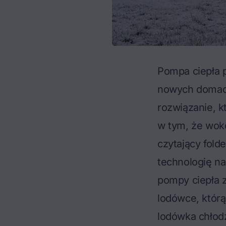
Pompa ciepła 
nowych domach
rozwiązanie, 
w tym, że wokó
czytający fold
technologię n
pompy ciepła z
lodówce, którą
lodówka chłodzi