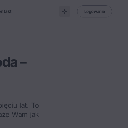
ontakt
Logowanie
da –
ięciu lat. To
ażę Wam jak