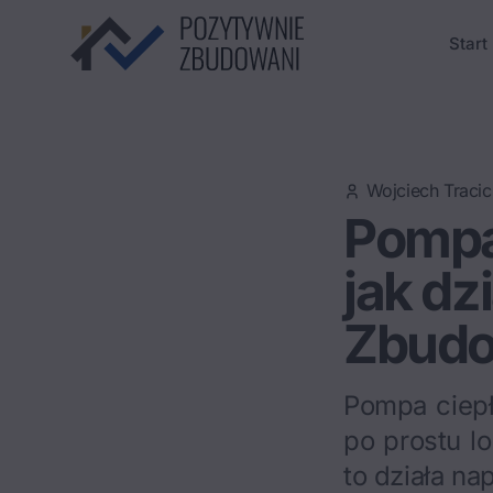
Start
Wojciech Tracic
Pompa
jak dz
Zbudo
Pompa ciepła
po prostu 
to działa na