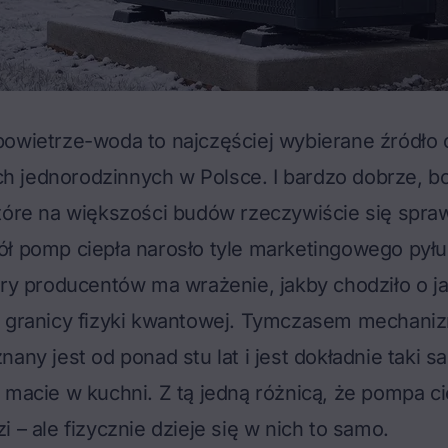
powietrze-woda to
najczęściej wybierane źródło 
 jednorodzinnych w Polsce. I bardzo dobrze, bo
które na większości budów rzeczywiście się spr
ł pomp ciepła narosło tyle marketingowego pyłu
ery producentów ma wrażenie, jakby chodziło o 
a granicy fizyki kwantowej. Tymczasem mechaniz
nany jest od ponad stu lat i jest dokładnie taki s
 macie w kuchni. Z tą jedną różnicą, że pompa ci
 – ale fizycznie dzieje się w nich to samo.