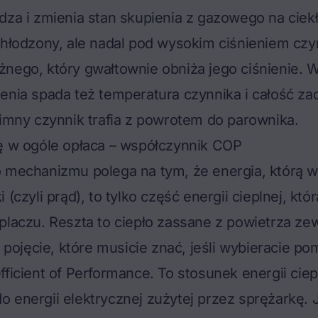
dza i zmienia stan skupienia z gazowego na ciek
chłodzony, ale nadal pod wysokim ciśnieniem czyn
nego, który gwałtownie obniża jego ciśnienie. 
enia spada też temperatura czynnika i całość za
zimny czynnik trafia z powrotem do parownika.
ię w ogóle opłaca – współczynnik COP
 mechanizmu polega na tym, że energia, którą wł
 (czyli prąd), to tylko część energii cieplnej, któ
placzu. Reszta to ciepło zassane z powietrza ze
ę pojęcie, które musicie znać, jeśli wybieracie po
efficient of Performance. To stosunek energii cie
 energii elektrycznej zużytej przez sprężarkę.