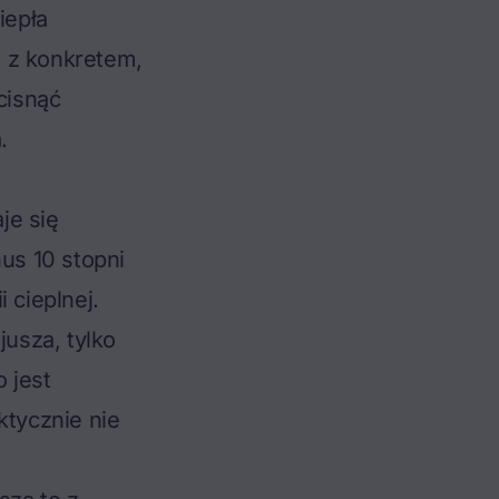
iepła
o z konkretem,
cisnąć
.
je się
nus 10 stopni
 cieplnej.
jusza, tylko
 jest
ktycznie nie