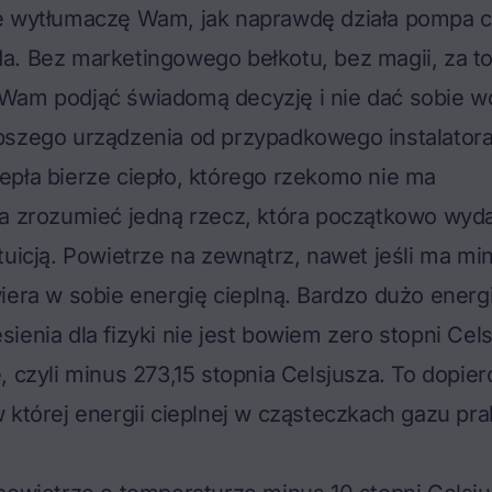
e wytłumaczę Wam, jak naprawdę działa pompa c
a. Bez marketingowego bełkotu, bez magii, za t
Wam podjąć świadomą decyzję i nie dać sobie w
pszego urządzenia od przypadkowego instalatora
pła bierze ciepło, którego rzekomo nie ma
a zrozumieć jedną rzecz, która początkowo wyda
tuicją. Powietrze na zewnątrz, nawet jeśli ma mi
iera w sobie energię cieplną. Bardzo dużo energii
ienia dla fizyki nie jest bowiem zero stopni Cels
, czyli minus 273,15 stopnia Celsjusza. To dopiero
 której energii cieplnej w cząsteczkach gazu pra