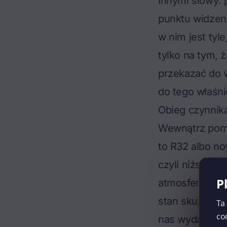
Innymi słowy: 
punktu widzeni
w nim jest tyl
tylko na tym, 
przekazać do w
do tego właśni
Obieg czynnika
Wewnątrz pompy
to R32 albo n
czyli niższym w
P
atmosfery. Cz
stan skupienia
Ta
co
nas wydają si