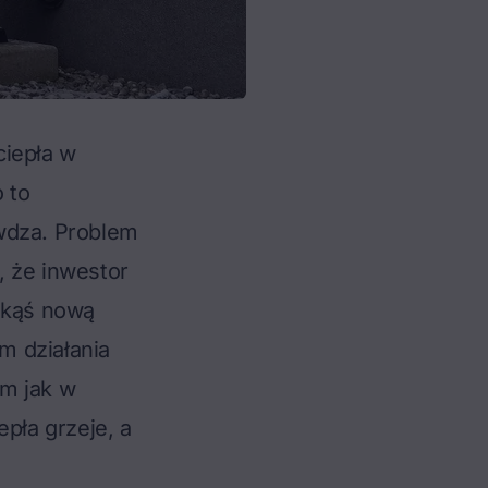
ciepła
w
 to
awdza. Problem
, że inwestor
jakąś nową
m działania
am jak w
epła grzeje, a