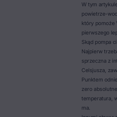
W tym artykul
powietrze-wod
który pomoże 
pierwszego le
Skąd pompa cie
Najpierw trzeb
sprzeczna z in
Celsjusza, zaw
Punktem odnies
zero absolutne
temperatura, w
ma.