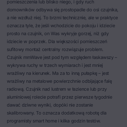
pomieszczenia lub blisko niego, i gdy ruch
domowników odbywa się prostopadle do osi czujnika,
a nie wzdłuż niej. To brzmi technicznie, ale w praktyce
oznacza tyle, że jeśli wchodzicie do pokoju i idziecie
prosto na czujnik, on Was wykryje gorzej, niż gdy
idziecie w poprzek. Dla większości pomieszczeń
sufitowy montaż centralny rozwiązuje problem.
Czujnik mmWave jest pod tym względem łaskawszy –
wykrywa ruchy w trzech wymiarach i jest mniej
wrażliwy na kierunek. Ma za to inną pułapkę – jest
wrażliwy na metalowe powierzchnie odbijające falę
radiową. Czujnik nad lustrem w łazience lub przy
aluminiowej rolecie potrafi przez pierwsze tygodnie
dawać dziwne wyniki, dopóki nie zostanie
skalibrowany. To oznacza dodatkową robotę dla
programisty smart home i kilka godzin testów.