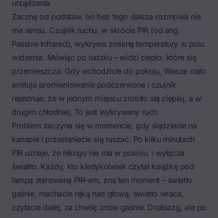
urządzenia
Zacznę od podstaw, bo bez tego dalsza rozmowa nie
ma sensu. Czujnik ruchu, w skrócie PIR (od ang.
Passive Infrared
), wykrywa zmianę temperatury w polu
widzenia. Mówiąc po ludzku – widzi ciepło, które się
przemieszcza. Gdy wchodzicie do pokoju, Wasze ciało
emituje promieniowanie podczerwone i czujnik
rejestruje, że w jednym miejscu zrobiło się cieplej, a w
drugim chłodniej. To jest wykrywany ruch.
Problem zaczyna się w momencie, gdy siądziecie na
kanapie i przestaniecie się ruszać. Po kilku minutach
PIR uznaje, że nikogo nie ma w pokoju, i wyłącza
światło. Każdy, kto kiedykolwiek czytał książkę pod
lampą sterowaną PIR-em, zna ten moment – światło
gaśnie, machacie ręką nad głową, światło wraca,
czytacie dalej, za chwilę znów gaśnie. Drobiazg, ale po