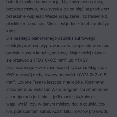
baterii, stabilna komunikacja, błyskawiczna reakcja,
bezpieczeństwo, brak ryzyka, że za pięć lat producent
przestanie wspierać Wasze urządzenie i zostaniecie z
plastikiem na suficie. Minus jest jeden – trzeba położyć
kabel.
Dla każdego planowanego czujnika sufitowego
elektryk powinien wyprowadzić w stropie lub w suficie
podwieszanym kabel sygnałowy. Najczęściej używa
się przewodu YTDY 6×0,5 mm² lub YTKSY
ekranowanego – w zależności od systemu. Magistrala
KNX ma swój dedykowany przewód YCYM 2×2×0,8
mm². Loxone Tree to jeszcze inna logika. Konkretny
standard musi wskazać Wam programista smart home,
ale moja rada jest taka – jeśli macie jakąkolwiek
wątpliwość, czy w danym miejscu dacie czujnik, czy
nie, połóżcie tam kabel. Koszt kilku metrów przewodu i