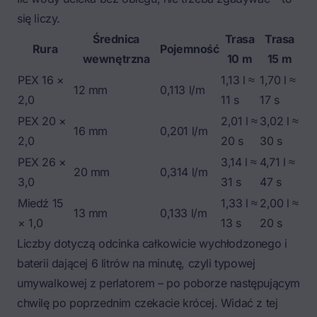
się liczy.
Średnica
Trasa
Trasa
Rura
Pojemność
wewnętrzna
10 m
15 m
PEX 16 ×
1,13 l ≈
1,70 l ≈
12 mm
0,113 l/m
2,0
11 s
17 s
PEX 20 ×
2,01 l ≈
3,02 l ≈
16 mm
0,201 l/m
2,0
20 s
30 s
PEX 26 ×
3,14 l ≈
4,71 l ≈
20 mm
0,314 l/m
3,0
31 s
47 s
Miedź 15
1,33 l ≈
2,00 l ≈
13 mm
0,133 l/m
× 1,0
13 s
20 s
Liczby dotyczą odcinka całkowicie wychłodzonego i
baterii dającej 6 litrów na minutę, czyli typowej
umywalkowej z perlatorem – po poborze następującym
chwilę po poprzednim czekacie krócej. Widać z tej