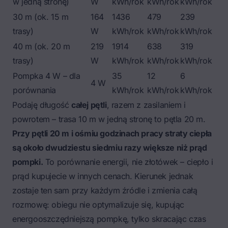
w jedną stronę)
W
kWh/rok
kWh/rok
kWh/rok
30 m (ok. 15 m
164
1436
479
239
trasy)
W
kWh/rok
kWh/rok
kWh/rok
40 m (ok. 20 m
219
1914
638
319
trasy)
W
kWh/rok
kWh/rok
kWh/rok
Pompka 4 W – dla
35
12
6
4 W
porównania
kWh/rok
kWh/rok
kWh/rok
Podaję długość
całej pętli
, razem z zasilaniem i
powrotem – trasa 10 m w jedną stronę to pętla 20 m.
Przy pętli 20 m i ośmiu godzinach pracy straty ciepła
są około dwudziestu siedmiu razy większe niż prąd
pompki.
To porównanie energii, nie złotówek – ciepło i
prąd kupujecie w innych cenach. Kierunek jednak
zostaje ten sam przy każdym źródle i zmienia całą
rozmowę: obiegu nie optymalizuje się, kupując
energooszczędniejszą pompkę, tylko skracając czas