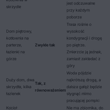
jest odczuwalne
skrzydle
przy każdym
poborze
Trasa rośnie o
Dom piętrowy,
wysokość
kotłownia na
kondygnacji i drogę
parterze,
Zwykle tak
po piętrze.
łazienki na
Zmierzcie ją jednak,
górze
zamiast zakładać z
góry
Woda pójdzie
Duży dom, dwa
najkrótszą drogą, a
Tak, z
skrzydła, kilka
dalsza gałąź będzie
równoważeniem
łazienek
stygnąć mimo
pracującej pompki
Kocioł
Nie ma zbiornika, do