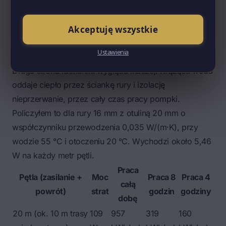
jednorodzinnego
i sprawdziłem, co podaje producent:
pobór mocy 3–5 W, pobór prądu 0,05 A, wydajność
do około 0,4 m³/h. Przy ośmiu godzinach pracy
Akceptuję wszystkie
dziennie to 9–15 kWh rocznie, przy pracy przez całą
Ustawienia
dobę 26–44 kWh. Rzeczywiście niewiele.
Druga strona rachunku wygląda inaczej. Krążąca woda
oddaje ciepło przez ściankę rury i izolację
nieprzerwanie, przez cały czas pracy pompki.
Policzyłem to dla rury 16 mm z otuliną 20 mm o
współczynniku przewodzenia 0,035 W/(m·K), przy
wodzie 55 °C i otoczeniu 20 °C. Wychodzi około 5,46
W na każdy metr pętli.
Praca
Pętla (zasilanie +
Moc
Praca 8
Praca 4
całą
powrót)
strat
godzin
godziny
dobę
20 m (ok. 10 m trasy
109
957
319
160