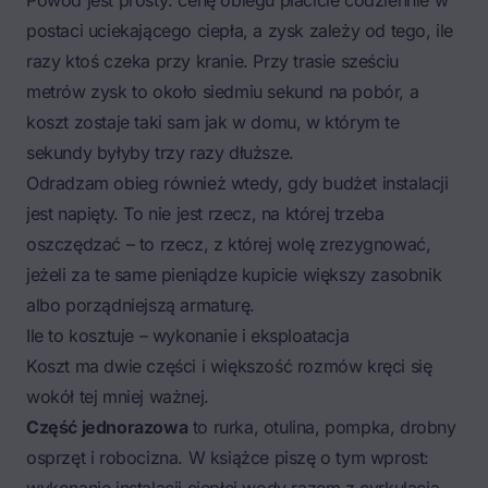
Powód jest prosty: cenę obiegu płacicie codziennie w
postaci uciekającego ciepła, a zysk zależy od tego, ile
razy ktoś czeka przy kranie. Przy trasie sześciu
metrów zysk to około siedmiu sekund na pobór, a
koszt zostaje taki sam jak w domu, w którym te
sekundy byłyby trzy razy dłuższe.
Odradzam obieg również wtedy, gdy budżet instalacji
jest napięty. To nie jest rzecz, na której trzeba
oszczędzać – to rzecz, z której wolę zrezygnować,
jeżeli za te same pieniądze kupicie większy zasobnik
albo porządniejszą armaturę.
Ile to kosztuje – wykonanie i eksploatacja
Koszt ma dwie części i większość rozmów kręci się
wokół tej mniej ważnej.
Część jednorazowa
to rurka, otulina, pompka, drobny
osprzęt i robocizna. W książce piszę o tym wprost: