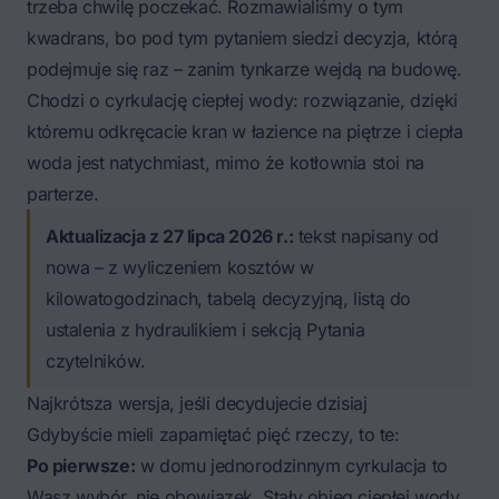
trzeba chwilę poczekać. Rozmawialiśmy o tym
kwadrans, bo pod tym pytaniem siedzi decyzja, którą
podejmuje się raz – zanim tynkarze wejdą na budowę.
Chodzi o cyrkulację ciepłej wody: rozwiązanie, dzięki
któremu odkręcacie kran w łazience na piętrze i ciepła
woda jest natychmiast, mimo że kotłownia stoi na
parterze.
Aktualizacja z 27 lipca 2026 r.:
tekst napisany od
nowa – z wyliczeniem kosztów w
kilowatogodzinach, tabelą decyzyjną, listą do
ustalenia z hydraulikiem i sekcją
Pytania
czytelników
.
Najkrótsza wersja, jeśli decydujecie dzisiaj
Gdybyście mieli zapamiętać pięć rzeczy, to te:
Po pierwsze:
w domu jednorodzinnym cyrkulacja to
Wasz wybór, nie obowiązek. Stały obieg ciepłej wody