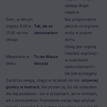
zjadają długie
odejścia
Dom, w którym
Bez programatora
między 8:00 a
Tak, ale ze
płacicie za krążenie
17:00 nie ma
sterowaniem
wody w pustym
nikogo
domu
Obieg jest częścią
instalacji wspólnej i
Mieszkanie w
To nie Wasza
w budynkach
bloku
decyzja
wielorodzinnych i
tak jest wymagany
Zwróćcie uwagę, czego w tej tabeli nie ma:
sztywnej
granicy w metrach
. Nie podam jej, bo nie znalazłem
dla niej podstawy – ani w przepisach, ani w normach,
ani u producentów. Poprzednia wersja tego artykułu