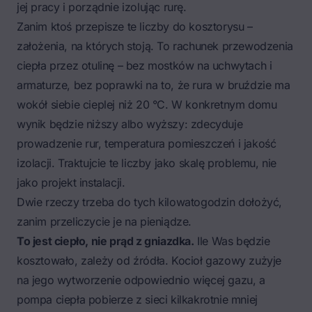
jej pracy i porządnie izolując rurę.
Zanim ktoś przepisze te liczby do kosztorysu –
założenia, na których stoją. To rachunek przewodzenia
ciepła przez otulinę – bez mostków na uchwytach i
armaturze, bez poprawki na to, że rura w bruździe ma
wokół siebie cieplej niż 20 °C. W konkretnym domu
wynik będzie niższy albo wyższy: zdecyduje
prowadzenie rur, temperatura pomieszczeń i jakość
izolacji. Traktujcie te liczby jako skalę problemu, nie
jako projekt instalacji.
Dwie rzeczy trzeba do tych kilowatogodzin dołożyć,
zanim przeliczycie je na pieniądze.
To jest ciepło, nie prąd z gniazdka.
Ile Was będzie
kosztowało, zależy od źródła. Kocioł gazowy zużyje
na jego wytworzenie odpowiednio więcej gazu, a
pompa ciepła pobierze z sieci kilkakrotnie mniej