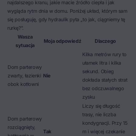
najdalszego kranu, jakie macie źródło ciepła i jak
wygląda rytm dnia w domu. Poniżej układ, którym sam
się posługuję, gdy hydraulik pyta „to jak, ciągniemy tę
rurkę?”.
Wasza
Moja odpowiedź
Dlaczego
sytuacja
Kilka metrów rury to
ułamek litra i kilka
Dom parterowy
sekund. Obieg
zwarty, łazienki
Nie
dokłada stałych strat
obok kotłowni
bez odczuwalnego
zysku
Liczy się długość
trasy, nie liczba
Dom parterowy
kondygnacji. Przy 15
rozciągnięty,
Tak
m i więcej czekanie
kotłownia w