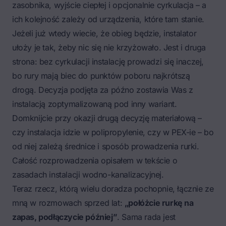
zasobnika, wyjście ciepłej i opcjonalnie cyrkulacja – a
ich kolejność zależy od urządzenia, które tam stanie.
Jeżeli już wtedy wiecie, że obieg będzie, instalator
ułoży je tak, żeby nic się nie krzyżowało. Jest i druga
strona: bez cyrkulacji instalację prowadzi się
inaczej
,
bo rury mają biec do punktów poboru najkrótszą
drogą. Decyzja podjęta za późno zostawia Was z
instalacją zoptymalizowaną pod inny wariant.
Domknijcie przy okazji drugą decyzję materiałową –
czy instalacja idzie w polipropylenie, czy w PEX-ie
– bo
od niej zależą średnice i sposób prowadzenia rurki.
Całość rozprowadzenia opisałem w tekście o
zasadach instalacji wodno-kanalizacyjnej
.
Teraz rzecz, którą wielu doradza pochopnie, łącznie ze
mną w rozmowach sprzed lat:
„połóżcie rurkę na
zapas, podłączycie później”
. Sama rada jest