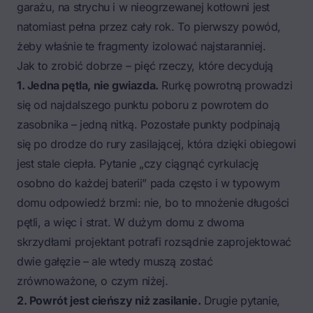
garażu, na strychu i w nieogrzewanej kotłowni jest
natomiast pełna przez cały rok. To pierwszy powód,
żeby właśnie te fragmenty izolować najstaranniej.
Jak to zrobić dobrze – pięć rzeczy, które decydują
1. Jedna pętla, nie gwiazda.
Rurkę powrotną prowadzi
się od najdalszego punktu poboru z powrotem do
zasobnika – jedną nitką. Pozostałe punkty podpinają
się po drodze do rury zasilającej, która dzięki obiegowi
jest stale ciepła. Pytanie „czy ciągnąć cyrkulację
osobno do każdej baterii” pada często i w typowym
domu odpowiedź brzmi: nie, bo to mnożenie długości
pętli, a więc i strat. W dużym domu z dwoma
skrzydłami projektant potrafi rozsądnie zaprojektować
dwie gałęzie – ale wtedy muszą zostać
zrównoważone, o czym niżej.
2. Powrót jest cieńszy niż zasilanie.
Drugie pytanie,