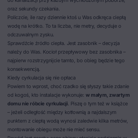
do kanalizacji przy każdym wychłodzonym poborze,
oraz sekundy czekania.
Policzcie, ile razy dziennie ktoś u Was odkręca ciepłą
wodę na krótko. To ta liczba, nie metry, decyduje o
odczuwalnym zysku.
Sprawdźcie źródło ciepła. Jest zasobnik – decyzja
należy do Was. Kocioł przepływowy bez zasobnika –
najpierw rozstrzygnijcie tamto, bo obieg będzie tego
konsekwencją.
Kiedy cyrkulacja się nie opłaca
Powiem to wprost, choć rzadko się słyszy takie zdanie
od kogoś, kto instalacje wykonuje:
w małym, zwartym
domu nie róbcie cyrkulacji
. Piszę o tym też w książce
– jeżeli odległość między kotłownią a najdalszym
punktem z ciepłą wodą wynosi zaledwie kilka metrów,
montowanie obiegu może nie mieć sensu.