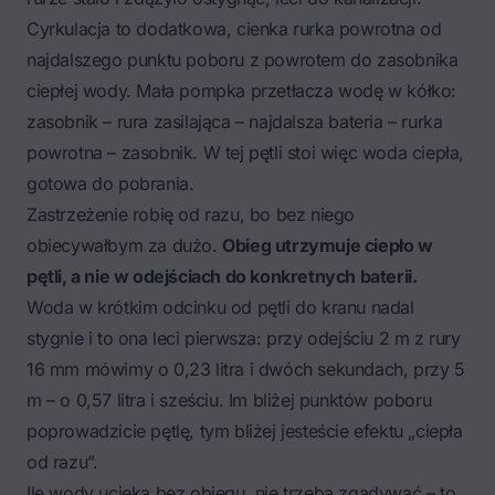
Cyrkulacja to dodatkowa, cienka rurka powrotna od
najdalszego punktu poboru z powrotem do
zasobnika
ciepłej wody
. Mała pompka przetłacza wodę w kółko:
zasobnik – rura zasilająca – najdalsza bateria – rurka
powrotna – zasobnik. W tej pętli stoi więc woda ciepła,
gotowa do pobrania.
Zastrzeżenie robię od razu, bo bez niego
obiecywałbym za dużo.
Obieg utrzymuje ciepło w
pętli, a nie w odejściach do konkretnych baterii.
Woda w krótkim odcinku od pętli do kranu nadal
stygnie i to ona leci pierwsza: przy odejściu 2 m z rury
16 mm mówimy o 0,23 litra i dwóch sekundach, przy 5
m – o 0,57 litra i sześciu. Im bliżej punktów poboru
poprowadzicie pętlę, tym bliżej jesteście efektu „ciepła
od razu”.
Ile wody ucieka bez obiegu, nie trzeba zgadywać – to