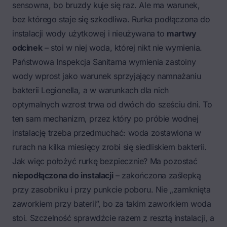
sensowna, bo bruzdy kuje się raz. Ale ma warunek,
bez którego staje się szkodliwa. Rurka podłączona do
instalacji wody użytkowej i nieużywana to
martwy
odcinek
– stoi w niej woda, której nikt nie wymienia.
Państwowa Inspekcja Sanitarna wymienia zastoiny
wody wprost jako warunek sprzyjający namnażaniu
bakterii
Legionella
, a w warunkach dla nich
optymalnych wzrost trwa od dwóch do sześciu dni. To
ten sam mechanizm, przez który po próbie wodnej
instalację trzeba przedmuchać: woda zostawiona w
rurach na kilka miesięcy zrobi się siedliskiem bakterii.
Jak więc położyć rurkę bezpiecznie? Ma pozostać
niepodłączona do instalacji
– zakończona zaślepką
przy zasobniku i przy punkcie poboru. Nie „zamknięta
zaworkiem przy baterii”, bo za takim zaworkiem woda
stoi. Szczelność sprawdźcie razem z resztą instalacji, a