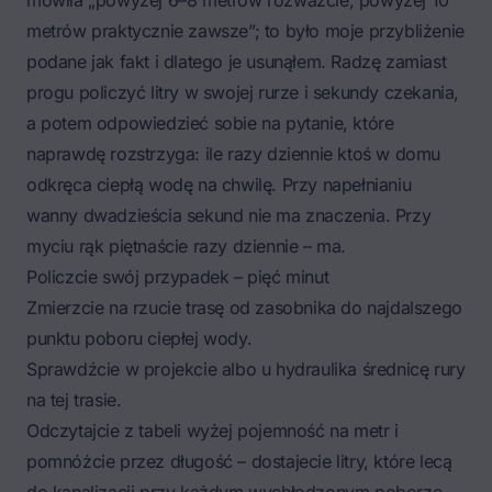
mówiła „powyżej 6–8 metrów rozważcie, powyżej 10
metrów praktycznie zawsze”; to było moje przybliżenie
podane jak fakt i dlatego je usunąłem. Radzę zamiast
progu policzyć litry w swojej rurze i sekundy czekania,
a potem odpowiedzieć sobie na pytanie, które
naprawdę rozstrzyga: ile razy dziennie ktoś w domu
odkręca ciepłą wodę na chwilę. Przy napełnianiu
wanny dwadzieścia sekund nie ma znaczenia. Przy
myciu rąk piętnaście razy dziennie – ma.
Policzcie swój przypadek – pięć minut
Zmierzcie na rzucie trasę od zasobnika do najdalszego
punktu poboru ciepłej wody.
Sprawdźcie w projekcie albo u hydraulika średnicę rury
na tej trasie.
Odczytajcie z tabeli wyżej pojemność na metr i
pomnóżcie przez długość – dostajecie litry, które lecą