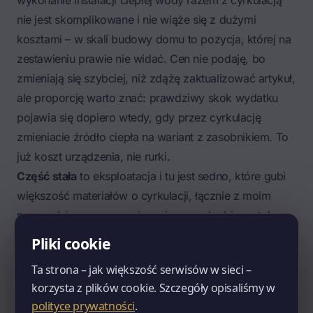
wykonanie instalacji ciepłej wody razem z cyrkulacją
nie jest skomplikowane i nie wiąże się z dużymi
kosztami – w skali budowy domu to pozycja, której na
zestawieniu prawie nie widać. Cen nie podaję, bo
zmieniają się szybciej, niż zdążę zaktualizować artykuł,
ale proporcję warto znać: prawdziwy skok wydatku
pojawia się dopiero wtedy, gdy przez cyrkulację
zmieniacie
źródło ciepła
na wariant z zasobnikiem. To
już koszt urządzenia, nie rurki.
Część stała
to eksploatacja i tu jest sedno, które gubi
większość materiałów o cyrkulacji, łącznie z moim
poprzednim: wszyscy piszą, że pompka bierze tyle co
żarówka. To prawda i to jest nieistotne dla Waszego
Pliki cookie
rachunku.
Ta strona – jak większość serwisów w sieci –
Zacznijmy od pompki. Wziąłem
kartę katalogową
korzysta z plików cookie. Szczegóły opisaliśmy w
popularnej pompy cyrkulacyjnej do domu
polityce prywatności
.