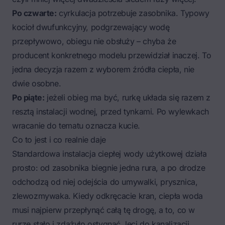
Po czwarte:
cyrkulacja potrzebuje zasobnika. Typowy
kocioł dwufunkcyjny, podgrzewający wodę
przepływowo, obiegu nie obsłuży – chyba że
producent konkretnego modelu przewidział inaczej. To
jedna decyzja razem z wyborem źródła ciepła, nie
dwie osobne.
Po piąte:
jeżeli obieg ma być, rurkę układa się razem z
resztą instalacji wodnej, przed tynkami. Po wylewkach
wracanie do tematu oznacza kucie.
Co to jest i co realnie daje
Standardowa
instalacja ciepłej wody użytkowej
działa
prosto: od zasobnika biegnie jedna rura, a po drodze
odchodzą od niej odejścia do umywalki, prysznica,
zlewozmywaka. Kiedy odkręcacie kran, ciepła woda
musi najpierw przepłynąć całą tę drogę, a to, co w
rurze stało i zdążyło ostygnąć, leci do kanalizacji.