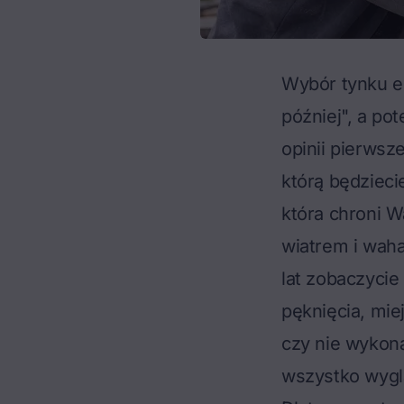
Wybór tynku el
później", a po
opinii pierws
którą będzieci
która chroni W
wiatrem i waha
lat zobaczycie
pęknięcia, mie
czy nie wykon
wszystko wygl