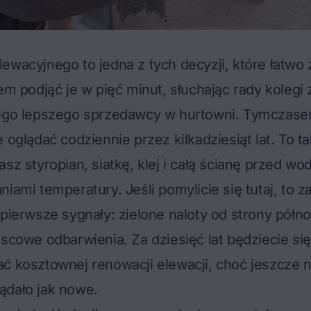
ewacyjnego to jedna z tych decyzji, które łatwo 
tem podjąć je w pięć minut, słuchając rady kolegi 
zego lepszego sprzedawcy w hurtowni. Tymczase
e oglądać codziennie przez kilkadziesiąt lat. To 
asz styropian, siatkę, klej i całą ścianę przed wo
niami temperatury. Jeśli pomylicie się tutaj, to 
 pierwsze sygnały: zielone naloty od strony półno
jscowe odbarwienia. Za dziesięć lat będziecie si
ać kosztownej renowacji elewacji, choć jeszcze 
ądało jak nowe.