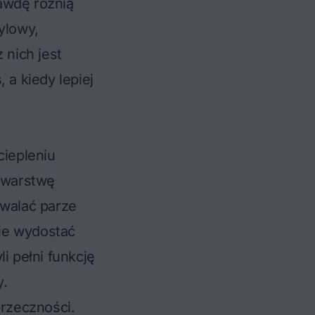
awdę różnią
ylowy,
 nich jest
 a kiedy lepiej
iepleniu
i warstwę
zwalać parze
ie wydostać
i pełni funkcję
y.
przeczności.