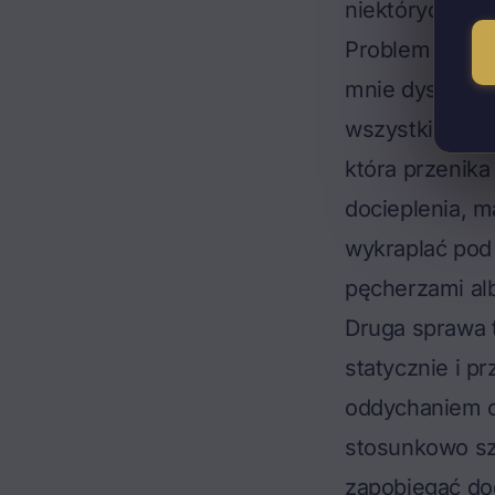
niektórych eki
Problem w tym,
mnie dyskwalif
wszystkich trz
która przenika
docieplenia, m
wykraplać pod 
pęcherzami albo
Druga sprawa t
statycznie i p
oddychaniem oz
stosunkowo sz
zapobiegać dod