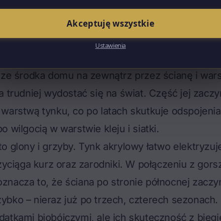
p.
 że akryl ma jedną cechę, która w polskich waru
Akceptuję wszystkie
ikująca przy całej elewacji: jest najmniej paropr
Ustawienia
ech tynków. Mówiąc po ludzku – słabo „oddycha"
 ze środka domu na zewnątrz przez ścianę i war
a trudniej wydostać się na świat. Część jej zaczy
warstwą tynku, co po latach skutkuje odspojenia
 wilgocią w warstwie kleju i siatki.
o glony i grzyby. Tynk akrylowy łatwo elektryzuj
rzyciąga kurz oraz zarodniki. W połączeniu z gor
nacza to, że ściana po stronie północnej zaczyn
ybko – nieraz już po trzech, czterech sezonach
atkami biobójczymi, ale ich skuteczność z biegi