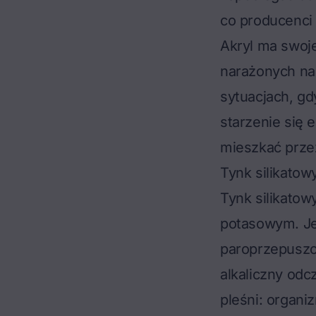
co producenci 
Akryl ma swoje
narażonych na 
sytuacjach, gd
starzenie się 
mieszkać przez
Tynk silikatowy
Tynk silikato
potasowym. Je
paroprzepuszcza
alkaliczny odc
pleśni: organi