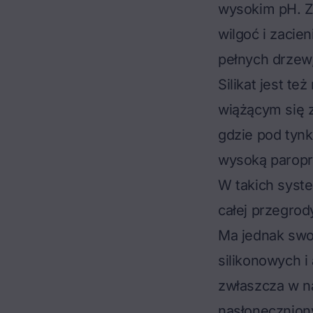
wysokim pH. Z
wilgoć i zacie
pełnych drzew,
Silikat jest t
wiążącym się 
gdzie pod ty
wysoką paropr
W takich syst
całej przegrod
Ma jednak swoj
silikonowych i 
zwłaszcza w n
nasłonecznion