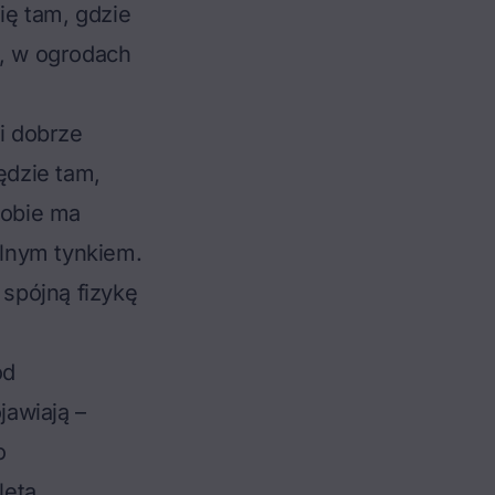
ię tam, gdzie
h, w ogrodach
 i dobrze
ędzie tam,
sobie ma
lnym tynkiem.
spójną fizykę
od
jawiają –
o
leta