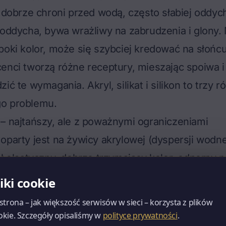
y dobrze chroni przed wodą, często słabiej oddych
 oddycha, bywa wrażliwy na zabrudzenia i glony. M
boki kolor, może się szybciej kredować na słońcu
enci tworzą różne receptury, mieszając spoiwa i 
ić te wymagania. Akryl, silikat i silikon to trzy 
o problemu.
– najtańszy, ale z poważnymi ograniczeniami
oparty jest na żywicy akrylowej (dyspersji wodne
ał elastyczny, dobrze trzymający kolor, odporny n
nia mechaniczne. W rękach dobrego wykonawcy 
liki cookie
 i jest przyjemny w aplikacji. Do tego jest najtań
 strona – jak większość serwisów w sieci – korzysta z plików
o ciągle pojawia się na ofertach hurtowni i w pro
okie. Szczegóły opisaliśmy w
polityce prywatności
.