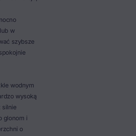
 mocno
 lub w
ować szybsze
spokojnie
szkle wodnym
bardzo wysoką
 silnie
o glonom i
erzchni o