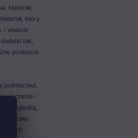
a. Materiał,
ateriał, który
. I właśnie
dodatki tak,
różne podejścia
j polimerów).
a uderzenia i
daje gładką,
szy z całej
pozycjach