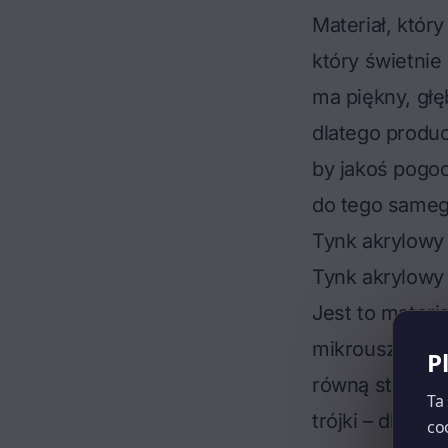
Materiał, któr
który świetnie
ma piękny, głę
dlatego produc
by jakoś pogodz
do tego sameg
Tynk akrylowy 
Tynk akrylowy 
Jest to materi
mikrouszkodze
P
równą strukturę
Ta
trójki – dlateg
co