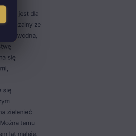
nkach jest dla
zepuszczalny ze
. Para wodna,
stwę
na się
mi,
e się
szym
a zielenieć
. Można temu
em lat maleje,