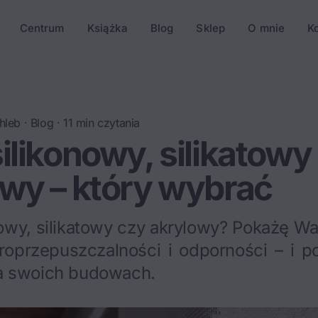
Centrum
Książka
Blog
Sklep
O mnie
K
hleb
·
Blog
·
11
min czytania
ilikonowy, silikatowy
wy – który wybrać
nowy, silikatowy czy akrylowy? Pokażę W
aroprzepuszczalności i odporności – i p
a swoich budowach.