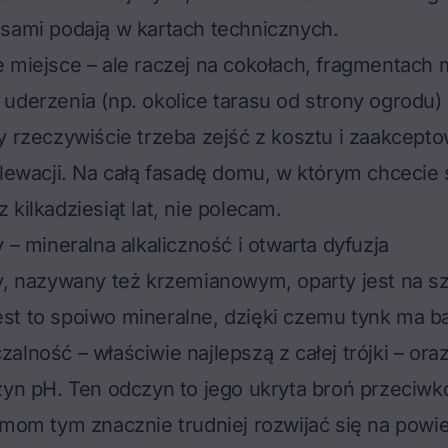
sami podają w kartach technicznych.
 miejsce – ale raczej na
cokołach
, fragmentach
uderzenia (np. okolice tarasu od strony ogrodu)
y rzeczywiście trzeba zejść z kosztu i zaakcept
elewacji. Na całą fasadę domu, w którym chcecie 
 kilkadziesiąt lat, nie polecam.
 – mineralna alkaliczność i otwarta dyfuzja
wy, nazywany też krzemianowym, oparty jest na 
st to spoiwo mineralne, dzięki czemu tynk ma 
lność – właściwie najlepszą z całej trójki – oraz
zyn pH. Ten odczyn to jego ukryta broń przeciwk
zmom tym znacznie trudniej rozwijać się na powi