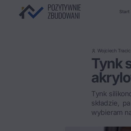
Start
Wojciech Tracic
Tynk s
akrylo
Tynk siliko
składzie, p
wybieram n