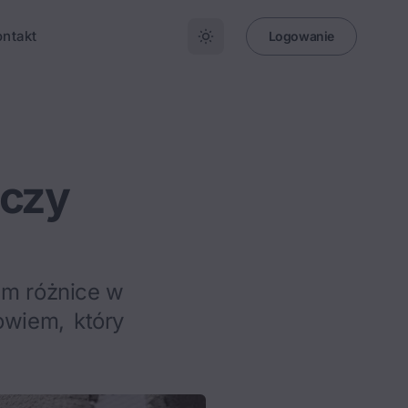
ontakt
Logowanie
 czy
am różnice w
owiem, który