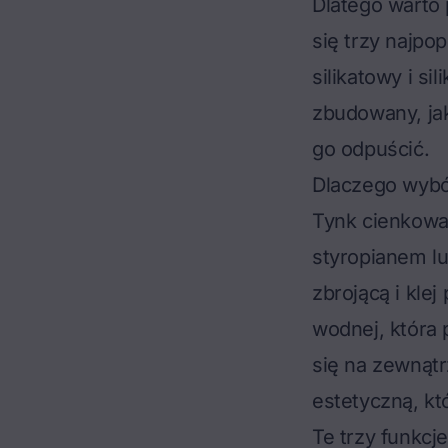
Dlatego warto 
się trzy najpo
silikatowy i s
zbudowany, jak
go odpuścić.
Dlaczego wybór
Tynk cienkow
styropianem lu
zbrojącą i kle
wodnej, która
się na zewnątr
estetyczną, kt
Te trzy funkcj