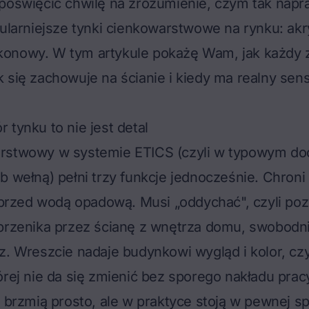
poświęcić chwilę na zrozumienie, czym tak napr
pularniejsze tynki cienkowarstwowe na rynku: akr
ilikonowy. W tym artykule pokażę Wam, jak każdy z
 się zachowuje na ścianie i kiedy ma realny sens,
 tynku to nie jest detal
arstwowy w
systemie ETICS
(czyli w typowym doc
b wełną) pełni trzy funkcje jednocześnie. Chron
j przed wodą opadową. Musi „oddychać", czyli po
 przenika przez ścianę z wnętrza domu, swobodn
z. Wreszcie nadaje budynkowi wygląd i kolor, czyl
órej nie da się zmienić bez sporego nakładu prac
e brzmią prosto, ale w praktyce stoją w pewnej s