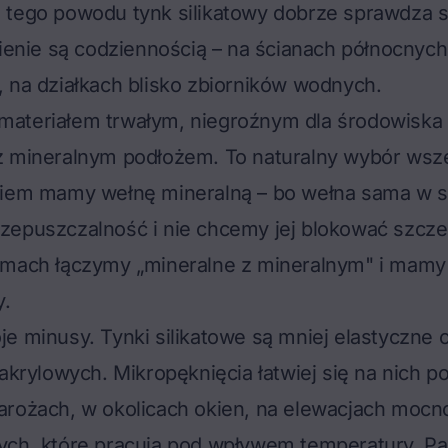
 tego powodu tynk silikatowy dobrze sprawdza s
nienie są codziennością – na ścianach północnyc
 na działkach blisko zbiorników wodnych.
eż materiałem trwałym, niegroźnym dla środowiska
z mineralnym podłożem. To naturalny wybór wsz
nkiem mamy
wełnę mineralną
– bo wełna sama w 
zepuszczalność i nie chcemy jej blokować szcze
emach łączymy „mineralne z mineralnym" i mamy 
y.
e minusy. Tynki silikatowe są mniej elastyczne 
akrylowych. Mikropęknięcia łatwiej się na nich po
arożach, w okolicach okien, na elewacjach mocn
ych, które pracują pod wpływem temperatury. Pa