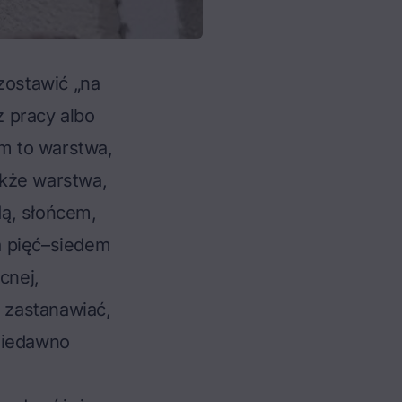
zostawić „na
z pracy albo
m to warstwa,
także warstwa,
dą, słońcem,
za pięć–siedem
cnej,
ę zastanawiać,
niedawno