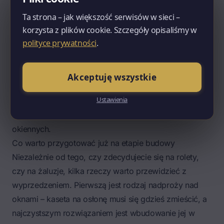
Niezależnie od systemu zwróćcie uwagę na rodzaj
Ta strona – jak większość serwisów w sieci –
montażu kasety. Kaseta nadtynkowa, montowana po
korzysta z plików cookie. Szczegóły opisaliśmy w
wykonanym ociepleniu, jest tańsza, ale widoczna i
polityce prywatności
.
często nieestetyczna. Kaseta podtynkowa lub
zintegrowana z nadprożem chowa się pod warstwą
tynku elewacyjnego – od zewnątrz widzicie tylko
Akceptuję wszystkie
prowadnice. To rozwiązanie wymaga jednak
Ustawienia
zaplanowania na etapie projektu, bo wpływa na
wymiar nadproża i sposób wykonania węgarków
okiennych.
Co warto przygotować już na etapie budowy
Niezależnie od tego, czy zdecydujecie się na rolety,
czy na żaluzje, kilka rzeczy warto przewidzieć z
wyprzedzeniem. Pierwszą jest rodzaj nadproży nad
oknami – kaseta na osłonę musi się gdzieś zmieścić, a
najczystszym rozwiązaniem jest wbudowanie jej w