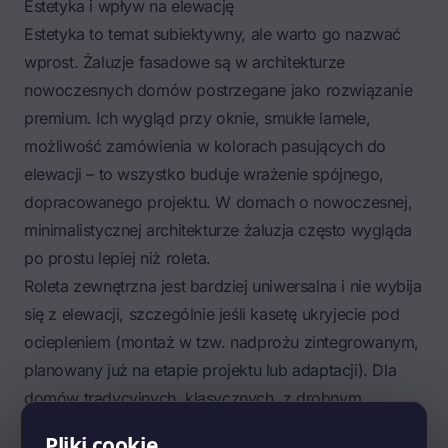
Estetyka i wpływ na elewację
Estetyka to temat subiektywny, ale warto go nazwać
wprost. Żaluzje fasadowe są w architekturze
nowoczesnych domów postrzegane jako rozwiązanie
premium. Ich wygląd przy oknie, smukłe lamele,
możliwość zamówienia w kolorach pasujących do
elewacji – to wszystko buduje wrażenie spójnego,
dopracowanego projektu. W domach o nowoczesnej,
minimalistycznej architekturze żaluzja często wygląda
po prostu lepiej niż roleta.
Roleta zewnętrzna jest bardziej uniwersalna i nie wybija
się z elewacji, szczególnie jeśli kasetę ukryjecie pod
ociepleniem (montaż w tzw. nadprożu zintegrowanym,
planowany już na etapie projektu lub adaptacji). Dla
domów tradycyjnych, klasycznych, z drobnym
podziałem okien – to bardzo dobry, neutralny wybór.
Pliki cookie