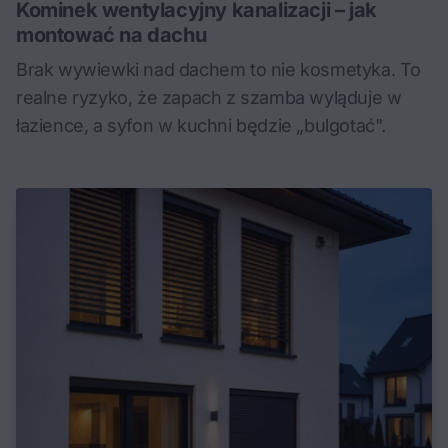
Kominek wentylacyjny kanalizacji – jak
montować na dachu
Brak wywiewki nad dachem to nie kosmetyka. To
realne ryzyko, że zapach z szamba wyląduje w
łazience, a syfon w kuchni będzie „bulgotać".