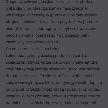
Drugim wrażliwym punktem żaluzji jest osad – kurz,
pyłki, ślady po deszczu. Lamele mają znacznie
większą powierzchnię eksponowaną na zabrudzenia
niż gładki pancerz rolety. Dom przy ruchliwej drodze
albo blisko pola, z którego wieje pył w okresie żniw,
będzie wymagał częstszego mycia żaluzji, żeby
zachowały estetyczny wygląd.
Ochrona termiczna – lato i zima
Latem oba systemy działają podobnie i bardzo
skutecznie. Najważniejsze, że to osłony
zewnętrzne
,
czyli zatrzymują energię słoneczną przed wniknięciem
do pomieszczenia. To istotna różnica wobec rolet i
żaluzji wewnętrznych, które zatrzymują światło dopiero
po tym, jak przeszło przez szybę i zdążyło już ogrzać
wnętrze. W szczycie lata, przy dużych przeszkleniach
od południa lub zachodu, zewnętrzna osłona potrafi