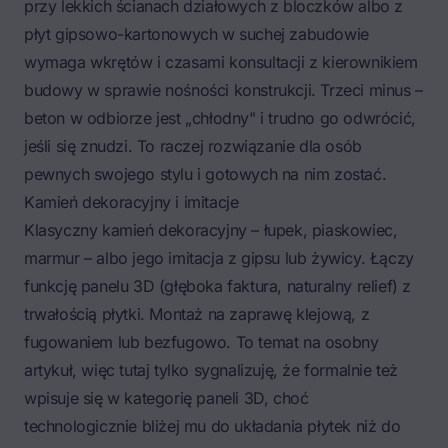
przy lekkich ścianach działowych z bloczków albo z
płyt gipsowo-kartonowych w suchej zabudowie
wymaga wkrętów i czasami konsultacji z kierownikiem
budowy w sprawie nośności konstrukcji. Trzeci minus –
beton w odbiorze jest „chłodny" i trudno go odwrócić,
jeśli się znudzi. To raczej rozwiązanie dla osób
pewnych swojego stylu i gotowych na nim zostać.
Kamień dekoracyjny i imitacje
Klasyczny kamień dekoracyjny – łupek, piaskowiec,
marmur – albo jego imitacja z gipsu lub żywicy. Łączy
funkcję panelu 3D (głęboka faktura, naturalny relief) z
trwałością płytki. Montaż na zaprawę klejową, z
fugowaniem lub bezfugowo. To temat na osobny
artykuł, więc tutaj tylko sygnalizuję, że formalnie też
wpisuje się w kategorię paneli 3D, choć
technologicznie bliżej mu do układania płytek niż do