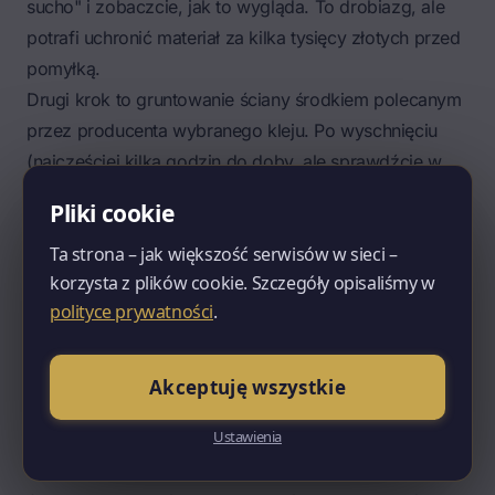
sucho" i zobaczcie, jak to wygląda. To drobiazg, ale
potrafi uchronić materiał za kilka tysięcy złotych przed
pomyłką.
Drugi krok to gruntowanie ściany środkiem polecanym
przez producenta wybranego kleju. Po wyschnięciu
(najczęściej kilka godzin do doby, ale sprawdźcie w
karcie technicznej) można przejść dalej.
Pliki cookie
Trzeci krok to klejenie. Klej montażowy nakłada się na
Ta strona – jak większość serwisów w sieci –
panel, nie na ścianę – to ważne. W przypadku małych
korzysta z plików cookie. Szczegóły opisaliśmy w
paneli (do 1 m²) wystarczy nałożyć klej grzbietem
polityce prywatności
.
zębatej szpachelki na całej powierzchni pleców panelu
albo serpentyną. Przy panelach większych, ciężkich
(MDF, beton) standardem jest tak zwane klejenie
Akceptuję wszystkie
obwodowe plus kilka placków w środku, dokładnie tak
Ustawienia
samo jak przy klejeniu styropianu na elewacji – po
obwodzie panelu nakładamy ciągłą ramkę kleju, a w