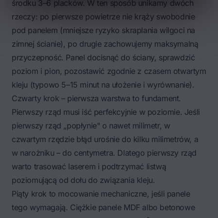
środku 3–6 placków. W ten sposób unikamy dwóch
rzeczy: po pierwsze powietrze nie krąży swobodnie
pod panelem (mniejsze ryzyko skraplania wilgoci na
zimnej ścianie), po drugie zachowujemy maksymalną
przyczepność. Panel docisnąć do ściany, sprawdzić
poziom i pion, pozostawić zgodnie z czasem otwartym
kleju (typowo 5–15 minut na ułożenie i wyrównanie).
Czwarty krok – pierwsza warstwa to fundament.
Pierwszy rząd musi iść perfekcyjnie w poziomie. Jeśli
pierwszy rząd „popłynie" o nawet milimetr, w
czwartym rzędzie błąd urośnie do kilku milimetrów, a
w narożniku – do centymetra. Dlatego pierwszy rząd
warto trasować laserem i podtrzymać listwą
poziomującą od dołu do związania kleju.
Piąty krok to mocowanie mechaniczne, jeśli panele
tego wymagają. Ciężkie panele MDF albo betonowe