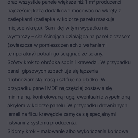
oraz wszystkie panele większe niż 1 m² producenci
najczęściej każą dodatkowo mocować na wkręty z
zaślepkami (zaślepka w kolorze panelu maskuje
miejsce wkrętu). Sam klej w tym wypadku nie
wystarczy – siła ścinająca działająca na panel z czasem
(zwłaszcza w pomieszczeniach z wahaniami
temperatury) potrafi go ściągnąć ze ściany.
Szósty krok to obróbka spoin i krawędzi. W przypadku
paneli gipsowych szpachluje się łączenia
drobnoziarnistą masą i szlifuje na gładko. W
przypadku paneli MDF najczęściej zostawia się
minimalną, kontrolowaną fugę, ewentualnie wypełnioną
akrylem w kolorze panelu. W przypadku drewnianych
lameli na filcu krawędzie zamyka się specjalnymi
listwami z systemu producenta.
Siódmy krok – malowanie albo wykończenie końcowe