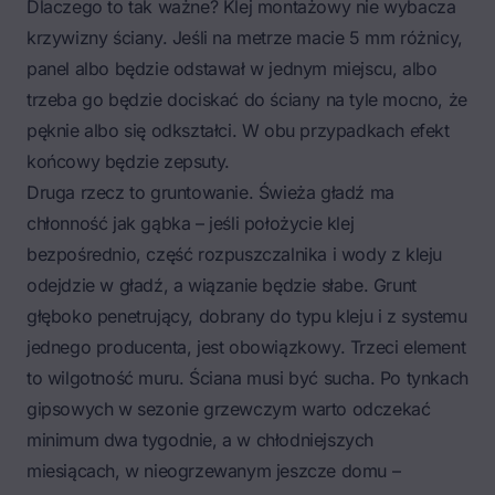
Dlaczego to tak ważne? Klej montażowy nie wybacza
krzywizny ściany. Jeśli na metrze macie 5 mm różnicy,
panel albo będzie odstawał w jednym miejscu, albo
trzeba go będzie dociskać do ściany na tyle mocno, że
pęknie albo się odkształci. W obu przypadkach efekt
końcowy będzie zepsuty.
Druga rzecz to gruntowanie. Świeża gładź ma
chłonność jak gąbka – jeśli położycie klej
bezpośrednio, część rozpuszczalnika i wody z kleju
odejdzie w gładź, a wiązanie będzie słabe.
Grunt
głęboko penetrujący
, dobrany do typu kleju i z systemu
jednego producenta, jest obowiązkowy. Trzeci element
to wilgotność muru. Ściana musi być sucha. Po tynkach
gipsowych w sezonie grzewczym warto odczekać
minimum dwa tygodnie, a w chłodniejszych
miesiącach, w nieogrzewanym jeszcze domu –