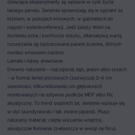
dziecięce eksperymenty są wpisane w cykl życia
takiego panelu. Świetnie sprawdzają się w sypialni za
łóżkiem, w pokojach kinowych, w gabinetach do
nagrań i wideokonferencji. Jeśli zależy Wam na
tłumieniu echa i komforcie dotyku, alternatywą wartą
rozważenia są
tapicerowane panele ścienne
, których
montaż omawiam osobno.
Lamele i listwy drewniane
Drewno naturalne – najczęściej dąb, jesion albo orzech
– w formie lamel pionowych (zazwyczaj 2–4 cm
szerokości, kilku–kilkunastu cm głębokości)
montowanych na sztywne podłoże MDF albo filc
akustyczny. To trend ostatnich lat, świetnie wpisuje się
w styl skandynawski i tak zwane
japandi
. Plusy:
naturalny materiał, ciepłe wizualnie wnętrze,
akustyczne tłumienie (zwłaszcza w wersji na filcu).