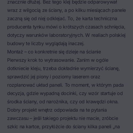
znacznie dłużej. Bez tego klej będzie odparowywał
wraz z wilgocią ze ściany, a po kilku miesiącach panele
zaczną się od niej odklejać. To, że karta techniczna
producenta tynku mówi o krótszych czasach schnięcia,
dotyczy warunków laboratoryjnych. W realiach polskiej
budowy te liczby wyglądają inaczej.
Montaż – co konkretnie się dzieje na ścianie
Pierwszy krok to wytrasowanie. Zanim w ogóle
dotkniecie kleju, trzeba dokładnie wymierzyć ścianę,
sprawdzić jej piony i poziomy laserem oraz
rozplanować układ paneli. To moment, w którym pada
decyzja, gdzie wypadną docinki, czy wzór startuje od
środka ściany, od narożnika, czy od krawędzi okna.
Dobry projekt wnętrz odpowiada na te pytania
zawczasu – jeśli takiego projektu nie macie, zróbcie
szkic na kartce, przyłóżcie do ściany kilka paneli „na