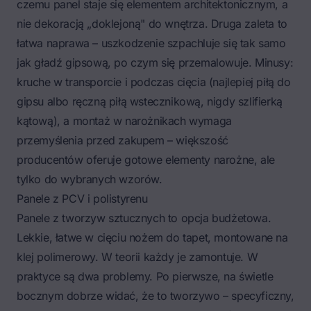
czemu panel staje się elementem architektonicznym, a
nie dekoracją „doklejoną" do wnętrza. Druga zaleta to
łatwa naprawa – uszkodzenie szpachluje się tak samo
jak gładź gipsową, po czym się przemalowuje. Minusy:
kruche w transporcie i podczas cięcia (najlepiej piłą do
gipsu albo ręczną piłą wstecznikową, nigdy szlifierką
kątową), a montaż w narożnikach wymaga
przemyślenia przed zakupem – większość
producentów oferuje gotowe elementy narożne, ale
tylko do wybranych wzorów.
Panele z PCV i polistyrenu
Panele z tworzyw sztucznych to opcja budżetowa.
Lekkie, łatwe w cięciu nożem do tapet, montowane na
klej polimerowy. W teorii każdy je zamontuje. W
praktyce są dwa problemy. Po pierwsze, na świetle
bocznym dobrze widać, że to tworzywo – specyficzny,