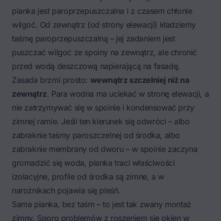
pianka jest paroprzepuszczalna i z czasem chłonie
wilgoć. Od zewnątrz (od strony elewacji) kładziemy
taśmę paroprzepuszczalną – jej zadaniem jest
puszczać wilgoć ze spoiny na zewnątrz, ale chronić
przed wodą deszczową napierającą na fasadę.
Zasada brzmi prosto:
wewnątrz szczelniej niż na
zewnątrz
. Para wodna ma uciekać w stronę elewacji, a
nie zatrzymywać się w spoinie i kondensować przy
zimnej ramie. Jeśli ten kierunek się odwróci – albo
zabraknie taśmy paroszczelnej od środka, albo
zabraknie membrany od dworu – w spoinie zaczyna
gromadzić się woda, pianka traci właściwości
izolacyjne, profile od środka są zimne, a w
narożnikach pojawia się pleśń.
Sama pianka, bez taśm – to jest tak zwany montaż
zimny. Sporo problemów z roszeniem się okien w