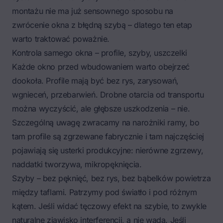
montażu nie ma już sensownego sposobu na
zwrócenie okna z błędną szybą – dlatego ten etap
warto traktować poważnie.
Kontrola samego okna – profile, szyby, uszczelki
Każde okno przed wbudowaniem warto obejrzeć
dookoła. Profile mają być bez rys, zarysowań,
wgnieceń, przebarwień. Drobne otarcia od transportu
można wyczyścić, ale głębsze uszkodzenia – nie.
Szczególną uwagę zwracamy na narożniki ramy, bo
tam profile są zgrzewane fabrycznie i tam najczęściej
pojawiają się usterki produkcyjne: nierówne zgrzewy,
naddatki tworzywa, mikropęknięcia.
Szyby – bez pęknięć, bez rys, bez bąbelków powietrza
między taflami. Patrzymy pod światło i pod różnym
kątem. Jeśli widać tęczowy efekt na szybie, to zwykle
naturalne zjawisko interferencji, a nie wada. Jeśli