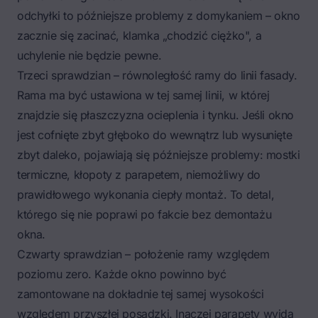
odchyłki to późniejsze problemy z domykaniem – okno
zacznie się zacinać, klamka „chodzić ciężko", a
uchylenie nie będzie pewne.
Trzeci sprawdzian – równoległość ramy do linii fasady.
Rama ma być ustawiona w tej samej linii, w której
znajdzie się płaszczyzna ocieplenia i tynku. Jeśli okno
jest cofnięte zbyt głęboko do wewnątrz lub wysunięte
zbyt daleko, pojawiają się późniejsze problemy: mostki
termiczne, kłopoty z parapetem, niemożliwy do
prawidłowego wykonania ciepły montaż. To detal,
którego się nie poprawi po fakcie bez demontażu
okna.
Czwarty sprawdzian –
położenie ramy względem
poziomu zero
. Każde okno powinno być
zamontowane na dokładnie tej samej wysokości
względem przyszłej posadzki. Inaczej parapety wyjdą