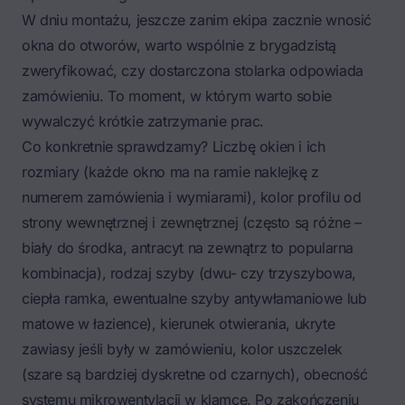
W dniu montażu, jeszcze zanim ekipa zacznie wnosić
okna do otworów, warto wspólnie z brygadzistą
zweryfikować, czy dostarczona stolarka odpowiada
zamówieniu. To moment, w którym warto sobie
wywalczyć krótkie zatrzymanie prac.
Co konkretnie sprawdzamy? Liczbę okien i ich
rozmiary (każde okno ma na ramie naklejkę z
numerem zamówienia i wymiarami), kolor profilu od
strony wewnętrznej i zewnętrznej (często są różne –
biały do środka, antracyt na zewnątrz to popularna
kombinacja), rodzaj szyby (dwu- czy trzyszybowa,
ciepła ramka, ewentualne szyby antywłamaniowe lub
matowe w łazience), kierunek otwierania, ukryte
zawiasy jeśli były w zamówieniu, kolor uszczelek
(szare są bardziej dyskretne od czarnych), obecność
systemu mikrowentylacji w klamce. Po zakończeniu