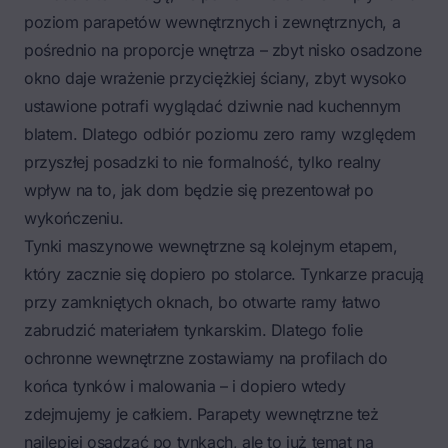
poziom parapetów wewnętrznych i zewnętrznych, a
pośrednio na proporcje wnętrza – zbyt nisko osadzone
okno daje wrażenie przyciężkiej ściany, zbyt wysoko
ustawione potrafi wyglądać dziwnie nad kuchennym
blatem. Dlatego odbiór poziomu zero ramy względem
przyszłej posadzki to nie formalność, tylko realny
wpływ na to, jak dom będzie się prezentował po
wykończeniu.
Tynki maszynowe wewnętrzne są kolejnym etapem,
który zacznie się dopiero po stolarce. Tynkarze pracują
przy zamkniętych oknach, bo otwarte ramy łatwo
zabrudzić materiałem tynkarskim. Dlatego folie
ochronne wewnętrzne zostawiamy na profilach do
końca tynków i malowania – i dopiero wtedy
zdejmujemy je całkiem.
Parapety wewnętrzne też
najlepiej osadzać po tynkach
, ale to już temat na