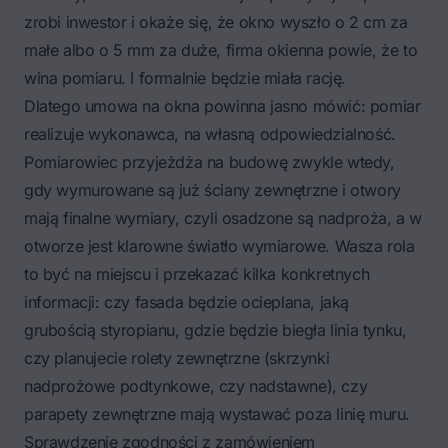
zrobi inwestor i okaże się, że okno wyszło o 2 cm za
małe albo o 5 mm za duże, firma okienna powie, że to
wina pomiaru. I formalnie będzie miała rację.
Dlatego umowa na okna powinna jasno mówić: pomiar
realizuje wykonawca, na własną odpowiedzialność.
Pomiarowiec przyjeżdża na budowę zwykle wtedy,
gdy wymurowane są już ściany zewnętrzne i otwory
mają finalne wymiary, czyli osadzone są nadproża, a w
otworze jest klarowne światło wymiarowe. Wasza rola
to być na miejscu i przekazać kilka konkretnych
informacji: czy fasada będzie ocieplana, jaką
grubością styropianu, gdzie będzie biegła linia tynku,
czy planujecie rolety zewnętrzne (skrzynki
nadprożowe podtynkowe, czy nadstawne), czy
parapety zewnętrzne mają wystawać poza linię muru.
Sprawdzenie zgodności z zamówieniem