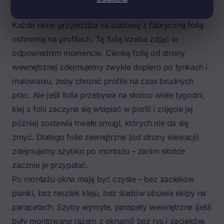
Folie ochronne, czystość, dokumenty
Każde okno przyjeżdża na budowę z fabryczną folią
ochronną na profilach. Tę folię trzeba zdjąć w
odpowiednim momencie. Cienką folię od strony
wewnętrznej zdejmujemy zwykle dopiero po tynkach i
malowaniu, żeby chronić profile na czas brudnych
prac. Ale jeśli folia przebywa na słońcu wiele tygodni,
klej z folii zaczyna się wtapiać w profil i zdjęcie jej
później zostawia trwałe smugi, których nie da się
zmyć. Dlatego folie zewnętrzne (od strony elewacji)
zdejmujemy szybko po montażu – zanim słońce
zacznie je przypalać.
Po montażu okna mają być czyste – bez zacieków
pianki, bez resztek kleju, bez śladów obuwia ekipy na
parapetach. Szyby wymyte, parapety wewnętrzne (jeśli
były montowane razem z oknami) bez rys i zacieków.