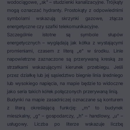
wodociągowe, „sk" – studzienki kanalizacyjne. Trójkąty
mogą oznaczać hydranty. Prostokąty z odpowiednimi
symbolami wskazują skrzynki gazowe, złącza
energetyczne czy szafki telekomunikacyjne.
Szczególnie istotne są symbole słupów
energetycznych – wyglądają jak kółka z wystającymi
promieniami, czasem z literą „e" w środku. Linie
napowietrzne zaznaczone są przerywaną kreską ze
strzałkami wskazującymi kierunek przebiegu. Jeśli
przez działkę lub jej sąsiedztwo biegnie linia średniego
lub wysokiego napięcia, na mapie będzie to widoczne
jako seria takich kółek połączonych przerywaną linią.
Budynki na mapie zasadniczej oznaczane są konturem
z literą określającą funkcję: „m" to budynek
mieszkalny, „g" – gospodarczy, „h" – handlowy, „u" –
usługowy. Liczba po literze wskazuje liczbę