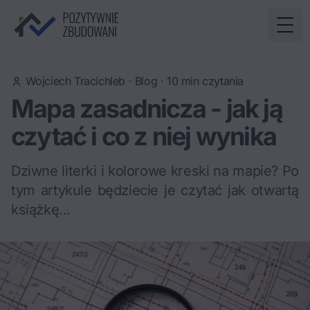
Togg
Wojciech Tracichleb
·
Blog
·
10
min czytania
Mapa zasadnicza - jak ją
czytać i co z niej wynika
Dziwne literki i kolorowe kreski na mapie? Po
tym artykule będziecie je czytać jak otwartą
książkę...