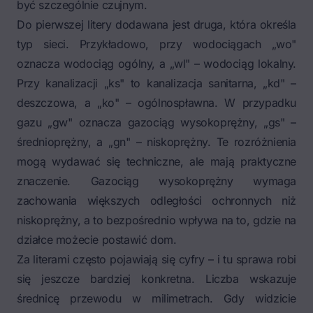
być szczególnie czujnym.
Do pierwszej litery dodawana jest druga, która określa
typ sieci. Przykładowo, przy wodociągach „wo"
oznacza wodociąg ogólny, a „wl" – wodociąg lokalny.
Przy kanalizacji „ks" to kanalizacja sanitarna, „kd" –
deszczowa, a „ko" – ogólnospławna. W przypadku
gazu „gw" oznacza gazociąg wysokoprężny, „gs" –
średnioprężny, a „gn" – niskoprężny. Te rozróżnienia
mogą wydawać się techniczne, ale mają praktyczne
znaczenie. Gazociąg wysokoprężny wymaga
zachowania większych odległości ochronnych niż
niskoprężny, a to bezpośrednio wpływa na to, gdzie na
działce możecie postawić dom.
Za literami często pojawiają się cyfry – i tu sprawa robi
się jeszcze bardziej konkretna. Liczba wskazuje
średnicę przewodu w milimetrach. Gdy widzicie