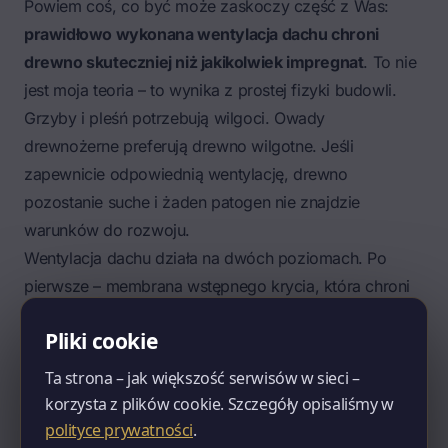
Powiem coś, co być może zaskoczy część z Was:
prawidłowo wykonana wentylacja dachu chroni
drewno skuteczniej niż jakikolwiek impregnat
. To nie
jest moja teoria – to wynika z prostej fizyki budowli.
Grzyby i pleśń potrzebują wilgoci. Owady
drewnożerne preferują drewno wilgotne. Jeśli
zapewnicie odpowiednią wentylację, drewno
pozostanie suche i żaden patogen nie znajdzie
warunków do rozwoju.
Wentylacja dachu działa na dwóch poziomach. Po
pierwsze –
membrana wstępnego krycia
, która chroni
więźbę przed wodą od góry, a parę wodną
Pliki cookie
przepuszcza od dołu, plus szczelina pod pokryciem
wytworzona przez kontrłaty, z wlotem powietrza przez
Ta strona – jak większość serwisów w sieci –
okap (grzebienie wentylacyjne, wróblówki) i wylotem
korzysta z plików cookie. Szczegóły opisaliśmy w
przez kalenicę (taśma uszczelniająco-wentylacyjna).
polityce prywatności
.