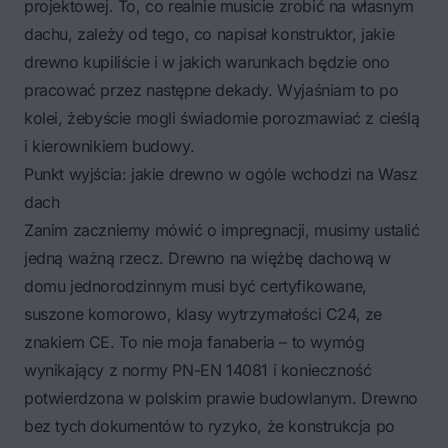
projektowej. To, co realnie musicie zrobić na własnym
dachu, zależy od tego, co napisał konstruktor, jakie
drewno kupiliście i w jakich warunkach będzie ono
pracować przez następne dekady. Wyjaśniam to po
kolei, żebyście mogli świadomie porozmawiać z cieślą
i kierownikiem budowy.
Punkt wyjścia: jakie drewno w ogóle wchodzi na Wasz
dach
Zanim zaczniemy mówić o impregnacji, musimy ustalić
jedną ważną rzecz.
Drewno na więźbę dachową w
domu jednorodzinnym musi być certyfikowane,
suszone komorowo, klasy wytrzymałości C24, ze
znakiem CE
. To nie moja fanaberia – to wymóg
wynikający z normy PN-EN 14081 i konieczność
potwierdzona w polskim prawie budowlanym. Drewno
bez tych dokumentów to ryzyko, że konstrukcja po