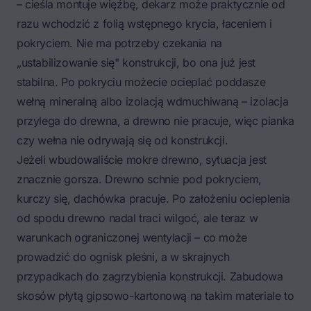
– cieśla montuje więźbę, dekarz może praktycznie od
razu wchodzić z folią wstępnego krycia, łaceniem i
pokryciem. Nie ma potrzeby czekania na
„ustabilizowanie się" konstrukcji, bo ona już jest
stabilna. Po pokryciu możecie ocieplać poddasze
wełną mineralną albo izolacją wdmuchiwaną – izolacja
przylega do drewna, a drewno nie pracuje, więc pianka
czy wełna nie odrywają się od konstrukcji.
Jeżeli wbudowaliście mokre drewno, sytuacja jest
znacznie gorsza. Drewno schnie pod pokryciem,
kurczy się, dachówka pracuje. Po założeniu ocieplenia
od spodu drewno nadal traci wilgoć, ale teraz w
warunkach ograniczonej wentylacji – co może
prowadzić do ognisk pleśni, a w skrajnych
przypadkach do zagrzybienia konstrukcji. Zabudowa
skosów płytą gipsowo-kartonową na takim materiale to