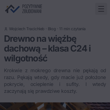
Togg
Wojciech Tracichleb
·
Blog
·
11
min czytania
Drewno na więźbę
dachową – klasa C24 i
wilgotność
Krokwie z mokrego drewna nie pękają od
razu. Pękają wtedy, gdy macie już położone
pokrycie, ocieplenie i sufity. I wtedy
zaczynają się prawdziwe koszty.