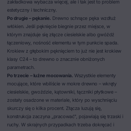
zakładkowa wybacza więcej, ale i tak jest to problem
estetyczny i techniczny.
Po drugie – pękanie.
Drewno schnące pęka wzdłuż
włókien. Jeśli pęknięcie biegnie przez miejsce, w
którym znajduje się złącze ciesielskie albo gwóźdź
łączeniowy, nośność elementu w tym punkcie spada.
Krokiew z głębokim pęknięciem to już nie jest krokiew
klasy C24 – to drewno o znacznie obniżonych
parametrach.
Po trzecie – luźne mocowania.
Wszystkie elementy
mocujące, które wbiliście w mokre drewno – wkręty
ciesielskie, gwoździe, kątowniki, łączniki płytkowe –
zostały osadzone w materiale, który po wyschnięciu
skurczy się o kilka procent. Złącza luzują się,
konstrukcja zaczyna „pracować", pojawiają się trzaski i
ruchy. W skrajnych przypadkach trzeba dokręcać i