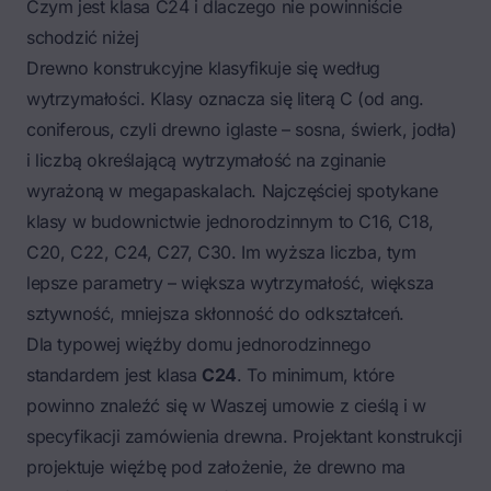
Czym jest klasa C24 i dlaczego nie powinniście
schodzić niżej
Drewno konstrukcyjne klasyfikuje się według
wytrzymałości. Klasy oznacza się literą C (od ang.
coniferous
, czyli drewno iglaste – sosna, świerk, jodła)
i liczbą określającą wytrzymałość na zginanie
wyrażoną w megapaskalach. Najczęściej spotykane
klasy w budownictwie jednorodzinnym to C16, C18,
C20, C22, C24, C27, C30. Im wyższa liczba, tym
lepsze parametry – większa wytrzymałość, większa
sztywność, mniejsza skłonność do odkształceń.
Dla typowej więźby domu jednorodzinnego
standardem jest klasa
C24
. To minimum, które
powinno znaleźć się w Waszej umowie z cieślą i w
specyfikacji zamówienia drewna. Projektant konstrukcji
projektuje więźbę pod założenie, że drewno ma