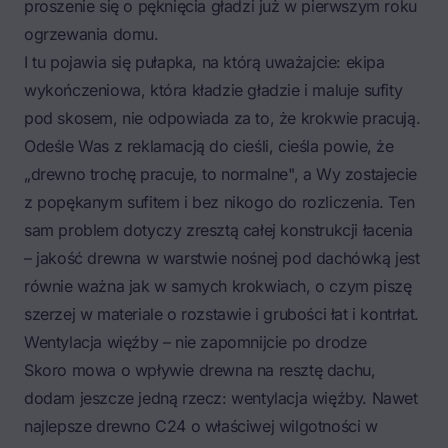
proszenie się o pęknięcia gładzi już w pierwszym roku
ogrzewania domu.
I tu pojawia się pułapka, na którą uważajcie: ekipa
wykończeniowa, która kładzie gładzie i maluje sufity
pod skosem, nie odpowiada za to, że krokwie pracują.
Odeśle Was z reklamacją do cieśli, cieśla powie, że
„drewno trochę pracuje, to normalne", a Wy zostajecie
z popękanym sufitem i bez nikogo do rozliczenia. Ten
sam problem dotyczy zresztą całej konstrukcji łacenia
– jakość drewna w warstwie nośnej pod dachówką jest
równie ważna jak w samych krokwiach, o czym piszę
szerzej w materiale o
rozstawie i grubości łat i kontrłat
.
Wentylacja więźby – nie zapomnijcie po drodze
Skoro mowa o wpływie drewna na resztę dachu,
dodam jeszcze jedną rzecz: wentylacja więźby. Nawet
najlepsze drewno C24 o właściwej wilgotności w