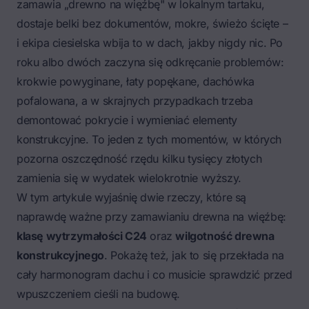
zamawia „drewno na więźbę" w lokalnym tartaku,
dostaje belki bez dokumentów, mokre, świeżo ścięte –
i ekipa ciesielska wbija to w dach, jakby nigdy nic. Po
roku albo dwóch zaczyna się odkręcanie problemów:
krokwie powyginane,
łaty popękane
, dachówka
pofalowana, a w skrajnych przypadkach trzeba
demontować pokrycie i wymieniać elementy
konstrukcyjne. To jeden z tych momentów, w których
pozorna oszczędność rzędu kilku tysięcy złotych
zamienia się w wydatek wielokrotnie wyższy.
W tym artykule wyjaśnię dwie rzeczy, które są
naprawdę ważne przy zamawianiu drewna na więźbę:
klasę wytrzymałości C24
oraz
wilgotność drewna
konstrukcyjnego
. Pokażę też, jak to się przekłada na
cały harmonogram dachu i co musicie sprawdzić przed
wpuszczeniem cieśli na budowę.