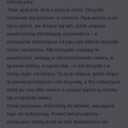
chmurą pary.
Teraz spójrzcie na to z pozycji drzwi. Skrzydło
drzwiowe stoi pionowo w otworze. Para wodna unosi
się ku górze, ale skrapla się tam, gdzie znajduje
powierzchnię chłodniejszą od powietrza – a
przeważnie chłodniejsze od pary jest właśnie skrzydło
drzwi i ościeżnica. Mikrokropelki osiadają na
powierzchni, wnikają w mikronierówności lakieru, w
łączenia okleiny, a najmocniej – w dół skrzydła i w
dolną część ościeżnicy. To są te miejsca, gdzie wilgoć
w pierwszej kolejności robi krzywdę, a Wy zobaczycie
efekt po roku albo dwóch w postaci pęcherzy okleiny
lub zmętnienia lakieru.
Drzwi pokojowe, które trafią do łazienki, najczęściej
tego nie wytrzymują. Powód jest prozaiczny –
producenci dzielą drzwi na linie standardowe (do