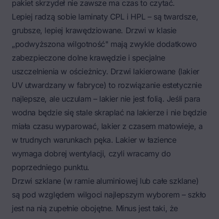
pakiet skrzydeł nie zawsze ma czas to czytać.
Lepiej radzą sobie laminaty CPL i HPL – są twardsze,
grubsze, lepiej krawędziowane. Drzwi w klasie
„podwyższona wilgotność" mają zwykle dodatkowo
zabezpieczone dolne krawędzie i specjalne
uszczelnienia w ościeżnicy. Drzwi lakierowane (lakier
UV utwardzany w fabryce) to rozwiązanie estetycznie
najlepsze, ale uczulam – lakier nie jest folią. Jeśli para
wodna będzie się stale skraplać na lakierze i nie będzie
miała czasu wyparować, lakier z czasem matowieje, a
w trudnych warunkach pęka. Lakier w łazience
wymaga dobrej wentylacji, czyli wracamy do
poprzedniego punktu.
Drzwi szklane (w ramie aluminiowej lub całe szklane)
są pod względem wilgoci najlepszym wyborem – szkło
jest na nią zupełnie obojętne. Minus jest taki, że