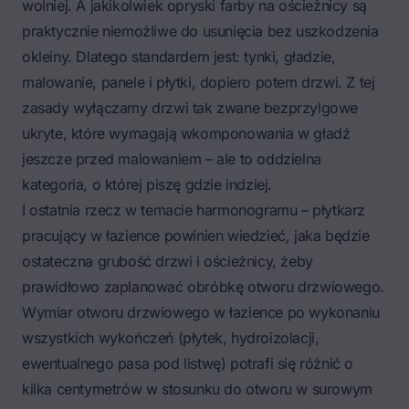
wolniej. A jakikolwiek opryski farby na ościeżnicy są
praktycznie niemożliwe do usunięcia bez uszkodzenia
okleiny. Dlatego standardem jest: tynki, gładzie,
malowanie, panele i płytki, dopiero potem drzwi. Z tej
zasady wyłączamy
drzwi tak zwane bezprzylgowe
ukryte
, które wymagają wkomponowania w gładź
jeszcze przed malowaniem – ale to oddzielna
kategoria, o której piszę gdzie indziej.
I ostatnia rzecz w temacie harmonogramu – płytkarz
pracujący w łazience powinien wiedzieć, jaka będzie
ostateczna grubość drzwi i ościeżnicy, żeby
prawidłowo zaplanować obróbkę otworu drzwiowego.
Wymiar otworu drzwiowego w łazience po wykonaniu
wszystkich wykończeń (płytek, hydroizolacji,
ewentualnego pasa pod listwę) potrafi się różnić o
kilka centymetrów w stosunku do otworu w surowym