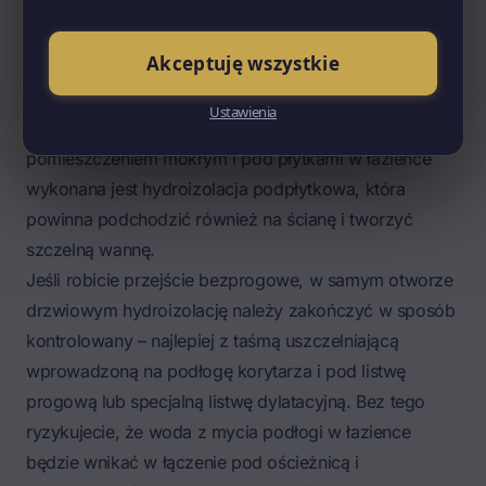
Coraz popularniejsze stają się przejścia bezprogowe,
czyli takie, w których podłoga z korytarza przechodzi
Akceptuję wszystkie
w łazienkę bez żadnego stopnia, listwy progowej ani
różnicy poziomów. Wygląda to świetnie i jest
Ustawienia
wygodne. Trzeba jednak pamiętać, że łazienka jest
pomieszczeniem mokrym i pod płytkami w łazience
wykonana jest hydroizolacja podpłytkowa, która
powinna podchodzić również na ścianę i tworzyć
szczelną wannę.
Jeśli robicie przejście bezprogowe, w samym otworze
drzwiowym hydroizolację należy zakończyć w sposób
kontrolowany – najlepiej z taśmą uszczelniającą
wprowadzoną na podłogę korytarza i pod listwę
progową lub specjalną listwę dylatacyjną. Bez tego
ryzykujecie, że woda z mycia podłogi w łazience
będzie wnikać w łączenie pod ościeżnicą i