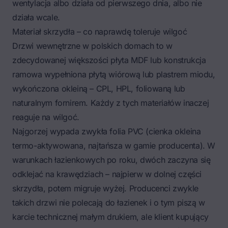
wentylacja albo działa od pierwszego dnia, albo nie
działa wcale.
Materiał skrzydła – co naprawdę toleruje wilgoć
Drzwi wewnętrzne w polskich domach to w
zdecydowanej większości płyta MDF lub konstrukcja
ramowa wypełniona płytą wiórową lub plastrem miodu,
wykończona okleiną – CPL, HPL, foliowaną lub
naturalnym fornirem. Każdy z tych materiałów inaczej
reaguje na wilgoć.
Najgorzej wypada zwykła folia PVC (cienka okleina
termo-aktywowana, najtańsza w gamie producenta). W
warunkach łazienkowych po roku, dwóch zaczyna się
odklejać na krawędziach – najpierw w dolnej części
skrzydła, potem migruje wyżej. Producenci zwykle
takich drzwi nie polecają do łazienek i o tym piszą w
karcie technicznej małym drukiem, ale klient kupujący