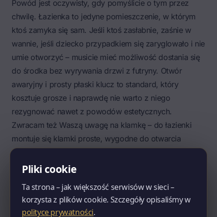
Powód jest oczywisty, gdy pomyślicie o tym przez
chwilę. Łazienka to jedyne pomieszczenie, w którym
ktoś zamyka się sam. Jeśli ktoś zasłabnie, zaśnie w
wannie, jeśli dziecko przypadkiem się zaryglowało i nie
umie otworzyć – musicie mieć możliwość dostania się
do środka bez wyrywania drzwi z futryny. Otwór
awaryjny i prosty płaski klucz to standard, który
kosztuje grosze i naprawdę nie warto z niego
rezygnować nawet z powodów estetycznych.
Zwracam też Waszą uwagę na klamkę – do łazienki
montuje się klamki proste, wygodne do otwarcia
mokrą dłonią. Ozdobne, drobne, piękne klamki, które
wymagają precyzji palców, w warunkach łazienkowych
Pliki cookie
sprawdzają się gorzej. Nie jest to wymóg techniczny,
Ta strona – jak większość serwisów w sieci –
ale praktyka, która oszczędza nerwów.
korzysta z plików cookie. Szczegóły opisaliśmy w
Próg czy bez progu – kontekst hydroizolacji
polityce prywatności
.