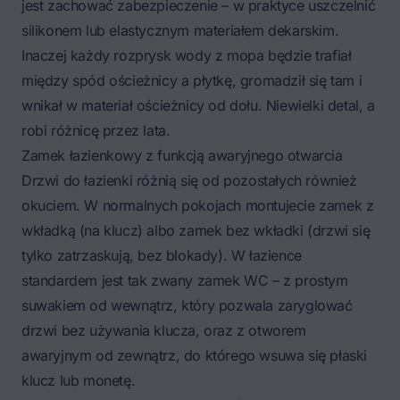
jest zachować zabezpieczenie – w praktyce uszczelnić
silikonem lub elastycznym materiałem dekarskim.
Inaczej każdy rozprysk wody z mopa będzie trafiał
między spód ościeżnicy a płytkę, gromadził się tam i
wnikał w materiał ościeżnicy od dołu. Niewielki detal, a
robi różnicę przez lata.
Zamek łazienkowy z funkcją awaryjnego otwarcia
Drzwi do łazienki różnią się od pozostałych również
okuciem. W normalnych pokojach montujecie zamek z
wkładką (na klucz) albo zamek bez wkładki (drzwi się
tylko zatrzaskują, bez blokady). W łazience
standardem jest tak zwany zamek WC – z prostym
suwakiem od wewnątrz, który pozwala zaryglować
drzwi bez używania klucza, oraz z otworem
awaryjnym od zewnątrz, do którego wsuwa się płaski
klucz lub monetę.