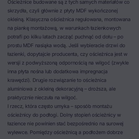
Ościeżnice budowane są z tych samych materiałów co
skrzydła, czyli głównie z płyty MDF wykończonej
okleiną.
Klasyczna ościeżnica regulowana
, montowana
na piankę montażową, w warunkach łazienkowych
potrafi po kilku latach zacząć puchnąć od dołu – po
prostu MDF nasiąka wodą. Jeśli wybieracie drzwi do
łazienki, dopytajcie producenta, czy ościeżnica jest w
wersji z podwyższoną odpornością na wilgoć (zwykle
inna płyta nośna lub dodatkowa impregnacja
krawędzi). Drugie rozwiązanie to ościeżnica
aluminiowa z okleiną dekoracyjną – droższa, ale
praktycznie nieczuła na wilgoć.
I rzecz, która często umyka – sposób montażu
ościeżnicy do podłogi. Dolny stopień ościeżnicy w
łazience nie powinien stać bezpośrednio na surowej
wylewce. Pomiędzy ościeżnicą a podłożem dobrze