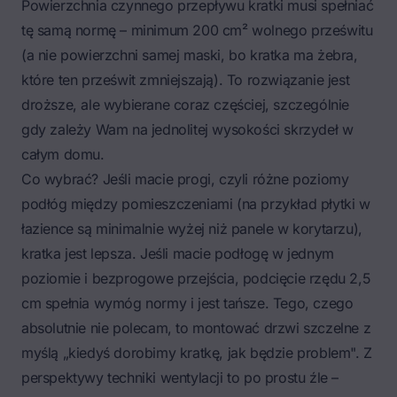
Powierzchnia czynnego przepływu kratki musi spełniać
tę samą normę – minimum 200 cm² wolnego prześwitu
(a nie powierzchni samej maski, bo kratka ma żebra,
które ten prześwit zmniejszają). To rozwiązanie jest
droższe, ale wybierane coraz częściej, szczególnie
gdy zależy Wam na jednolitej wysokości skrzydeł w
całym domu.
Co wybrać? Jeśli macie progi, czyli różne poziomy
podłóg między pomieszczeniami (na przykład płytki w
łazience są minimalnie wyżej niż panele w korytarzu),
kratka jest lepsza. Jeśli macie podłogę w jednym
poziomie i
bezprogowe przejścia
, podcięcie rzędu 2,5
cm spełnia wymóg normy i jest tańsze. Tego, czego
absolutnie nie polecam, to montować drzwi szczelne z
myślą „kiedyś dorobimy kratkę, jak będzie problem". Z
perspektywy techniki wentylacji to po prostu źle –