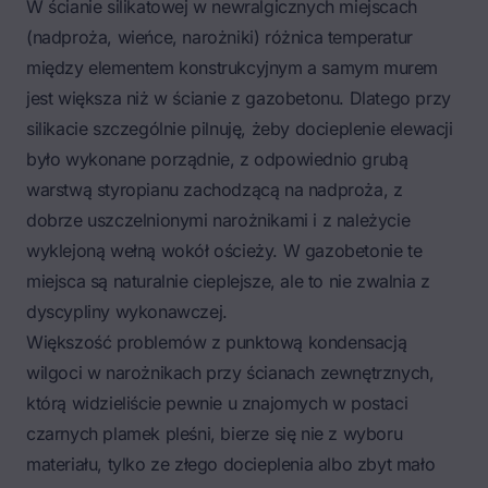
W ścianie silikatowej w newralgicznych miejscach
(nadproża, wieńce, narożniki) różnica temperatur
między elementem konstrukcyjnym a samym murem
jest większa niż w ścianie z gazobetonu. Dlatego przy
silikacie szczególnie pilnuję, żeby docieplenie elewacji
było wykonane porządnie, z odpowiednio grubą
warstwą styropianu zachodzącą na nadproża, z
dobrze uszczelnionymi narożnikami i z należycie
wyklejoną wełną wokół ościeży. W gazobetonie te
miejsca są naturalnie cieplejsze, ale to nie zwalnia z
dyscypliny wykonawczej.
Większość problemów z punktową kondensacją
wilgoci w narożnikach przy ścianach zewnętrznych,
którą widzieliście pewnie u znajomych w postaci
czarnych plamek pleśni, bierze się nie z wyboru
materiału, tylko ze złego docieplenia albo zbyt mało