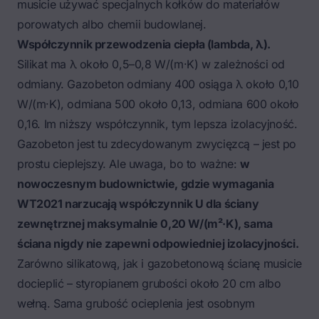
musicie używać specjalnych kołków do materiałów
porowatych albo chemii budowlanej.
Współczynnik przewodzenia ciepła (lambda, λ).
Silikat ma λ około 0,5–0,8 W/(m·K) w zależności od
odmiany. Gazobeton odmiany 400 osiąga λ około 0,10
W/(m·K), odmiana 500 około 0,13, odmiana 600 około
0,16. Im niższy współczynnik, tym lepsza izolacyjność.
Gazobeton jest tu zdecydowanym zwycięzcą – jest po
prostu cieplejszy. Ale uwaga, bo to ważne:
w
nowoczesnym budownictwie, gdzie wymagania
WT2021 narzucają współczynnik U dla ściany
zewnętrznej maksymalnie 0,20 W/(m²·K), sama
ściana nigdy nie zapewni odpowiedniej izolacyjności.
Zarówno silikatową, jak i gazobetonową ścianę musicie
docieplić – styropianem grubości około 20 cm albo
wełną. Sama
grubość ocieplenia
jest osobnym