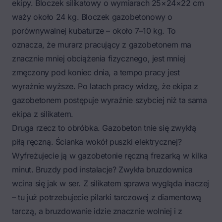
ekipy. Bloczek silikatowy o wymiarach 25×24×22 cm
waży około 24 kg. Bloczek gazobetonowy o
porównywalnej kubaturze – około 7–10 kg. To
oznacza, że murarz pracujący z gazobetonem ma
znacznie mniej obciążenia fizycznego, jest mniej
zmęczony pod koniec dnia, a tempo pracy jest
wyraźnie wyższe. Po latach pracy widzę, że ekipa z
gazobetonem postępuje wyraźnie szybciej niż ta sama
ekipa z silikatem.
Druga rzecz to obróbka. Gazobeton tnie się zwykłą
piłą ręczną. Ścianka wokół puszki elektrycznej?
Wyfreżujecie ją w gazobetonie ręczną frezarką w kilka
minut. Bruzdy pod instalacje? Zwykła bruzdownica
wcina się jak w ser. Z silikatem sprawa wygląda inaczej
– tu już potrzebujecie pilarki tarczowej z diamentową
tarczą, a bruzdowanie idzie znacznie wolniej i z