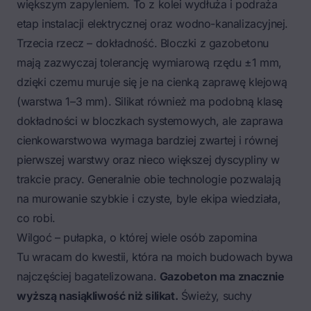
większym zapyleniem. To z kolei wydłuża i podraża
etap instalacji elektrycznej oraz wodno-kanalizacyjnej.
Trzecia rzecz – dokładność. Bloczki z gazobetonu
mają zazwyczaj tolerancję wymiarową rzędu ±1 mm,
dzięki czemu muruje się je na cienką zaprawę klejową
(warstwa 1–3 mm). Silikat również ma podobną klasę
dokładności w bloczkach systemowych, ale zaprawa
cienkowarstwowa wymaga bardziej zwartej i równej
pierwszej warstwy oraz nieco większej dyscypliny w
trakcie pracy. Generalnie obie technologie pozwalają
na murowanie szybkie i czyste, byle ekipa wiedziała,
co robi.
Wilgoć – pułapka, o której wiele osób zapomina
Tu wracam do kwestii, która na moich budowach bywa
najczęściej bagatelizowana.
Gazobeton ma znacznie
wyższą nasiąkliwość niż silikat.
Świeży, suchy