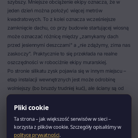
szybszy. Mniejsze obciążenie ekipy oznacza, że w
jeden dzień można położyć więcej metrów
kwadratowych. To z kolei oznacza wcześniejsze
zamknięcie dachu, co przy budowie startującej wiosną
może oznaczać różnicę między „zamykamy dach
przed jesiennymi deszczami" a „nie zdążymy, zima nas
zaskoczy". Praktycznie to się przekłada na realne
oszczędności w robociźnie ekipy murarskiej.
Po stronie silikatu zysk pojawia się w innym miejscu –
etap instalacji wewnętrznych jest może odrobinę
wolniejszy (bo bruzdy trudniej kuć), ale ściany są od
razu gotowe na obciążenia. Możecie wcześniej zacząć
montaż cięższych elementów. W ścianie z gazobetonu,
Pliki cookie
jeśli planujecie ciężkie półki, lustra, wiszące szafki
Ta strona – jak większość serwisów w sieci –
kuchenne z naczyniami – trzeba na etapie projektu
korzysta z plików cookie. Szczegóły opisaliśmy w
wnętrz przemyśleć rozmieszczenie i ewentualnie
polityce prywatności
.