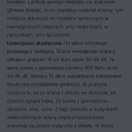
tematem. Lambda samego materiału ma znaczenie
głównie dlatego, że im cieplejszy materiał ścienny, tym
mniejsza skłonność do mostków termicznych w
newralgicznych miejscach: przy nadprożach, w
narożnikach, przy łączeniach.
Izolacyjność akustyczna.
I tu silikat odzyskuje
przewagę z nawiązką. Ściana wewnętrzna nośna z
silikatu o grubości 18 cm tłumi około 50–55 dB. Ta
sama ściana z gazobetonu odmiany 600 tłumi około
42–45 dB. Różnica 10 dB to subiektywnie odczuwalne
dwukrotne zmniejszenie głośności. W praktyce
oznacza to, że za ścianą z silikatu nie słyszycie, jak
dziecko ogląda bajkę. Za ścianą z gazobetonu –
słyszycie, choć cicho. Z tego powodu w budynkach
wielorodzinnych ściany międzymieszkaniowe
wykonuje się prawie wyłącznie z silikatu. W domu