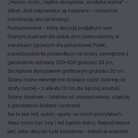
„mocno, cicho, ciężkie obciążenia, akustyka ważna" –
silikat. Jeśli odpowiedzi są mieszane – rozważcie
kombinację obu technologii.
Podsumowanie – którą decyzję podjąłbym sam
Gdybym budował dla siebie dom jednorodzinny w
warunkach typowych dla południowej Polski,
prawdopodobnie postawiłbym na ściany zewnętrzne z
gazobetonu odmiany 500–600 grubości 24 cm,
docieplone styropianem grafitowym grubości 20 cm.
Ściany nośne wewnętrzne dzielące część dzienną od
strefy nocnej – z silikatu 18 cm dla lepszej akustyki.
Ściany działowe – zależnie od umiejscowienia, częściej
z gazobetonu (lżejsze i szybsze).
Ale to jest mój wybór, oparty na moich priorytetach.
Wasz może być inny i też będzie dobry. Najważniejsze
jest, żeby decyzja była świadoma – żebyście wiedzieli,