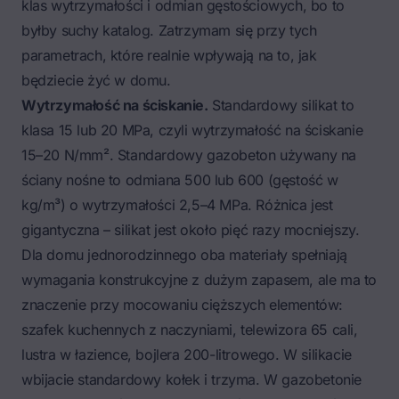
klas wytrzymałości i odmian gęstościowych, bo to
byłby suchy katalog. Zatrzymam się przy tych
parametrach, które realnie wpływają na to, jak
będziecie żyć w domu.
Wytrzymałość na ściskanie.
Standardowy silikat to
klasa 15 lub 20 MPa, czyli wytrzymałość na ściskanie
15–20 N/mm². Standardowy gazobeton używany na
ściany nośne to odmiana 500 lub 600 (gęstość w
kg/m³) o wytrzymałości 2,5–4 MPa. Różnica jest
gigantyczna – silikat jest około pięć razy mocniejszy.
Dla domu jednorodzinnego oba materiały spełniają
wymagania konstrukcyjne z dużym zapasem, ale ma to
znaczenie przy mocowaniu cięższych elementów:
szafek kuchennych z naczyniami, telewizora 65 cali,
lustra w łazience, bojlera 200-litrowego. W silikacie
wbijacie standardowy kołek i trzyma. W gazobetonie