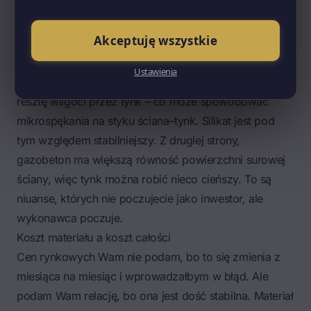
zastosować płyty wzmacniające w newralgicznych
miejscach. Albo użyć kotew chemicznych.
Akceptuję wszystkie
Po tynkach wewnętrznych (gipsowych albo
cementowo-wapiennych) zachowanie obu materiałów
Ustawienia
też się różni. Gazobeton, jeśli był wilgotny, oddaje
resztę wilgoci przez tynk – co może spowodować
mikrospękania na styku ściana–tynk. Silikat jest pod
tym względem stabilniejszy. Z drugiej strony,
gazobeton ma większą równość powierzchni surowej
ściany, więc tynk można robić nieco cieńszy. To są
niuanse, których nie poczujecie jako inwestor, ale
wykonawca poczuje.
Koszt materiału a koszt całości
Cen rynkowych Wam nie podam, bo to się zmienia z
miesiąca na miesiąc i wprowadzałbym w błąd. Ale
podam Wam relację, bo ona jest dość stabilna. Materiał