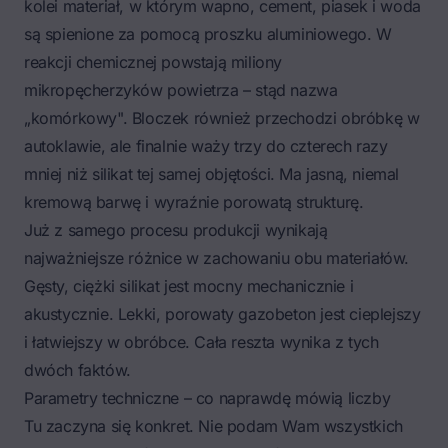
kolei materiał, w którym wapno, cement, piasek i woda
są spienione za pomocą proszku aluminiowego. W
reakcji chemicznej powstają miliony
mikropęcherzyków powietrza – stąd nazwa
„komórkowy". Bloczek również przechodzi obróbkę w
autoklawie, ale finalnie waży trzy do czterech razy
mniej niż silikat tej samej objętości. Ma jasną, niemal
kremową barwę i wyraźnie porowatą strukturę.
Już z samego procesu produkcji wynikają
najważniejsze różnice w zachowaniu obu materiałów.
Gęsty, ciężki silikat jest mocny mechanicznie i
akustycznie. Lekki, porowaty gazobeton jest cieplejszy
i łatwiejszy w obróbce. Cała reszta wynika z tych
dwóch faktów.
Parametry techniczne – co naprawdę mówią liczby
Tu zaczyna się konkret. Nie podam Wam wszystkich