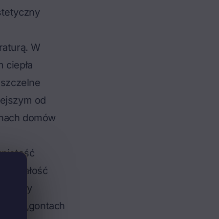
stetyczny
raturą. W
 ciepła
 szczelne
lejszym od
achach domów
zpiętość
h trwałość
e gonty
nie o „gontach