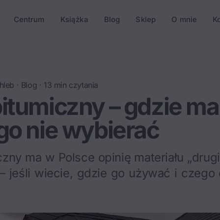
Centrum
Książka
Blog
Sklep
O mnie
K
hleb
·
Blog
·
13
min czytania
itumiczny – gdzie ma 
go nie wybierać
zny ma w Polsce opinię materiału „drugie
– jeśli wiecie, gdzie go używać i czego