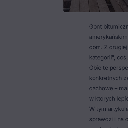
Gont bitumiczn
amerykańskimi
dom. Z drugiej
kategorii", co
Obie te perspe
konkretnych za
dachowe – ma s
w których lepie
W tym artykule
sprawdzi i na 