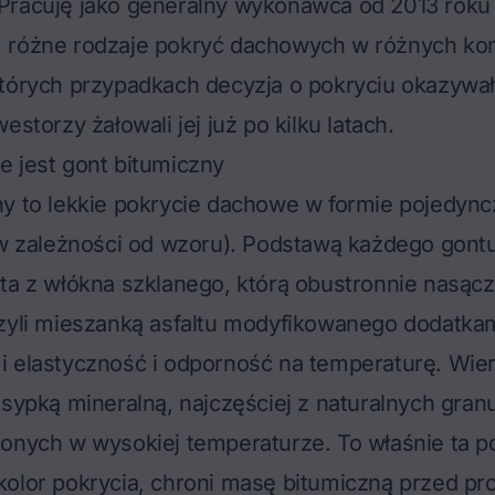
Pracuję jako generalny wykonawca od 2013 roku 
 różne rodzaje pokryć dachowych w różnych kon
tórych przypadkach decyzja o pokryciu okazywała
estorzy żałowali jej już po kilku latach.
 jest gont bitumiczny
ny to lekkie pokrycie dachowe w formie pojedyn
(w zależności od wzoru). Podstawą każdego gontu
ta z włókna szklanego, którą obustronnie nasąc
czyli mieszanką asfaltu modyfikowanego dodatka
 elastyczność i odporność na temperaturę. Wier
osypką mineralną, najczęściej z naturalnych gran
ionych w wysokiej temperaturze. To właśnie ta 
kolor pokrycia, chroni masę bitumiczną przed p