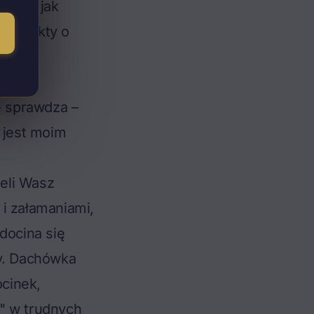
yzyjne jak
 produkty o
ę sprawdza –
e jest moim
żeli Wasz
i załamaniami,
docina się
ty. Dachówka
cinek,
" w trudnych