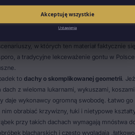
ako o jednej kategorii jest mniej więcej tak prec
achówkach" w ogóle – pod jedną nazwą kryją się
Akceptuję wszystkie
h parametrach.
Ustawienia
tumiczny ma sens
cenariuszy, w których ten materiał faktycznie si
 sporo, a tradycyjne lekceważenie gontu w Polsc
uszne.
padek to
dachy o skomplikowanej geometrii
. Je
a dach z wieloma lukarnami, wykuszami, koszami 
ny daje wykonawcy ogromną swobodę. Łatwo go 
im obrabiać krzywizny, łuki i nietypowe kształ
rąbek
przy takich dachach wymagają mnóstwa do
bróbek blacharskich i często wyglądają „łatkowo