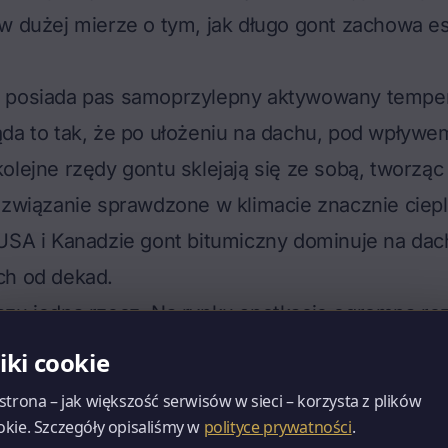
w dużej mierze o tym, jak długo gont zachowa e
 posiada pas samoprzylepny aktywowany tempe
da to tak, że po ułożeniu na dachu, pod wpływem
olejne rzędy gontu sklejają się ze sobą, tworząc
ozwiązanie sprawdzone w klimacie znacznie ciep
 USA i Kanadzie gont bitumiczny dominuje na d
ch od dekad.
azu jedną rzecz. Na rynku spotkacie ogromną ro
ntów – od najtańszych jednowarstwowych, któryc
liki cookie
zez producenta to kilkanaście lat, po laminowan
 strona – jak większość serwisów w sieci – korzysta z plików
 z gwarancją trzydziestoletnią i dłuższą. Mówie
okie. Szczegóły opisaliśmy w
polityce prywatności
.