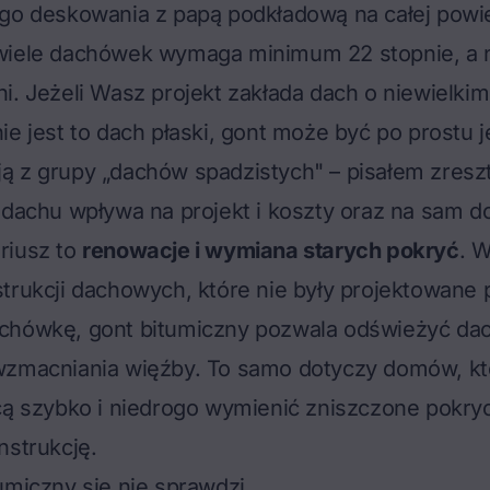
go deskowania z papą podkładową na całej powie
wiele dachówek wymaga minimum 22 stopnie, a 
i. Jeżeli Wasz projekt zakłada dach o niewielkim
ie jest to dach płaski, gont może być po prostu 
 z grupy „dachów spadzistych" – pisałem zreszt
 dachu wpływa na projekt i koszty
oraz na sam do
riusz to
renowacje i wymiana starych pokryć
. 
trukcji dachowych, które nie były projektowane 
chówkę, gont bitumiczny pozwala odświeżyć da
wzmacniania więźby. To samo dotyczy domów, kt
cą szybko i niedrogo wymienić zniszczone pokryc
nstrukcję.
umiczny się nie sprawdzi