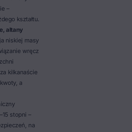
ie –
dego kształtu.
, altany
ja niskiej masy
wiązanie wręcz
zchni
a kilkanaście
 kwoty, a
miczny
15 stopni –
zpieczeń, na