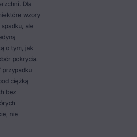
rzchni. Dla
niektóre wzory
 spadku, ale
jedyną
ą o tym, jak
bór pokrycia.
W przypadku
pod ciężką
ch bez
órych
ie, nie