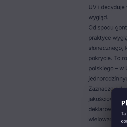
UV i decyduje 
wygląd.
Od spodu gont
praktyce wyglą
słonecznego, k
pokrycie. To r
polskiego – w
jednorodzinny
Zaznaczę od r
jakościową go
P
deklarowana pr
Ta
wielowarstwowe
co