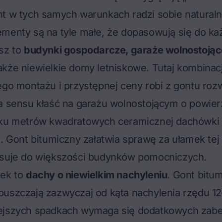
t w tych samych warunkach radzi sobie naturaln
menty są na tyle małe, że dopasowują się do każ
sz to
budynki gospodarcze, garaże wolnostojące
także niewielkie domy letniskowe. Tutaj kombinac
ego montażu i przystępnej ceny robi z gontu roz
a sensu kłaść na garażu wolnostojącym o powier
lku metrów kwadratowych ceramicznej dachówki z
h. Gont bitumiczny załatwia sprawę za ułamek tej
asuje do większości budynków pomocniczych.
dek to
dachy o niewielkim nachyleniu
. Gont bitu
uszczają zazwyczaj od kąta nachylenia rzędu 12–
ejszych spadkach wymaga się dodatkowych zabe