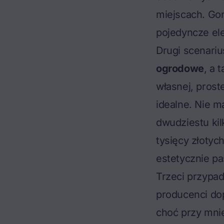
miejscach. Gon
pojedyncze ele
Drugi scenariu
ogrodowe
, a 
własnej, prost
idealne. Nie m
dwudziestu ki
tysięcy złotyc
estetycznie p
Trzeci przypa
producenci dop
choć przy mni