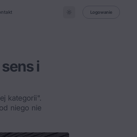
ontakt
Logowanie
sens i
j kategorii".
 od niego nie