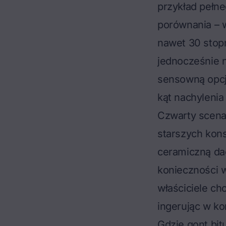
przykład pełne
porównania – 
nawet 30 stopn
jednocześnie n
sensowną opcją
kąt nachylenia
Czwarty scena
starszych kons
ceramiczną da
konieczności 
właściciele ch
ingerując w ko
Gdzie gont bit