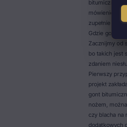
bitumicznych" j
mówienie o „d
zupełnie innyc
Gdzie gont bi
Zacznijmy od s
bo takich jest
zdaniem niesł
Pierwszy przy
projekt zakład
gont bitumicz
nożem, można n
czy
blacha na 
dodatkowych o