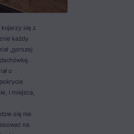
kojarzy się z
znie każdy
iał „gorszej
dachówkę
.
iał o
pokrycie
, i miejsca,
zie się nie
stosować na