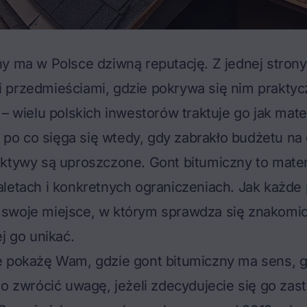
y ma w Polsce dziwną reputację. Z jednej strony 
 przedmieściami, gdzie pokrywa się nim praktyc
 – wielu polskich inwestorów traktuje go jak mater
ś, po co sięga się wtedy, gdy zabrakło budżetu na
ktywy są uproszczone. Gont bitumiczny to mater
letach i konkretnych ograniczeniach. Jak każde 
woje miejsce, w którym sprawdza się znakomicie
j go unikać.
 pokażę Wam, gdzie gont bitumiczny ma sens, gd
co zwrócić uwagę, jeżeli zdecydujecie się go za