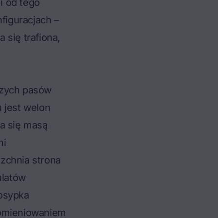
i od tego
figuracjach –
 się trafiona,
czych pasów
 jest welon
za się masą
mi
zchnia strona
ulatów
posypka
romieniowaniem