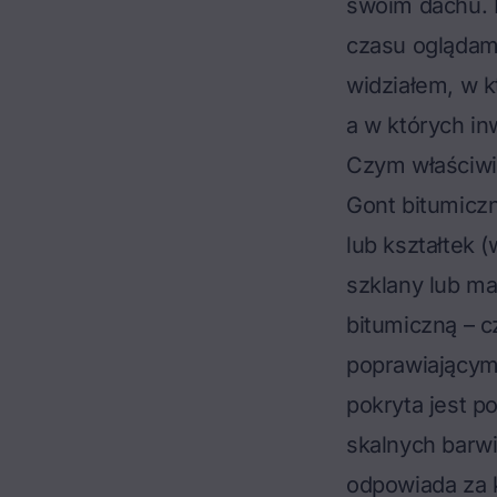
swoim dachu. 
czasu oglądam
widziałem, w k
a w których inw
Czym właściwie
Gont bitumicz
lub kształtek 
szklany lub ma
bitumiczną – 
poprawiającymi
pokryta jest p
skalnych barw
odpowiada za 