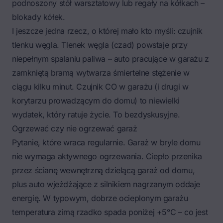
podnoszony stół warsztatowy lub regały na kółkach –
blokady kółek.
I jeszcze jedna rzecz, o której mało kto myśli: czujnik
tlenku węgla. Tlenek węgla (czad) powstaje przy
niepełnym spalaniu paliwa – auto pracujące w garażu z
zamkniętą bramą wytwarza śmiertelne stężenie w
ciągu kilku minut. Czujnik CO w garażu (i drugi w
korytarzu prowadzącym do domu) to niewielki
wydatek, który ratuje życie. To bezdyskusyjne.
Ogrzewać czy nie ogrzewać garaż
Pytanie, które wraca regularnie. Garaż w bryle domu
nie wymaga aktywnego ogrzewania. Ciepło przenika
przez ścianę wewnętrzną dzielącą garaż od domu,
plus auto wjeżdżające z silnikiem nagrzanym oddaje
energię. W typowym, dobrze ocieplonym garażu
temperatura zimą rzadko spada poniżej +5°C – co jest