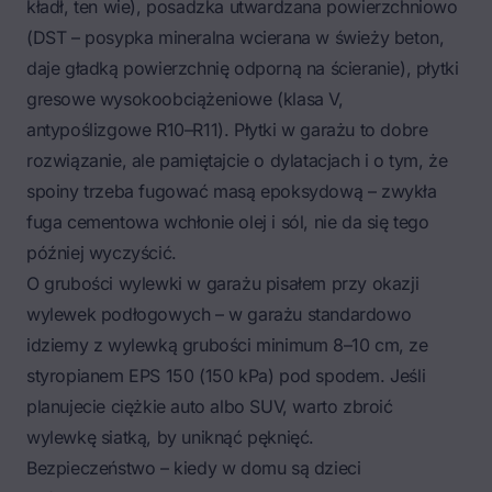
kładł, ten wie), posadzka utwardzana powierzchniowo
(DST – posypka mineralna wcierana w świeży beton,
daje gładką powierzchnię odporną na ścieranie), płytki
gresowe wysokoobciążeniowe (klasa V,
antypoślizgowe R10–R11). Płytki w garażu to dobre
rozwiązanie, ale pamiętajcie o dylatacjach i o tym, że
spoiny trzeba fugować masą epoksydową – zwykła
fuga cementowa wchłonie olej i sól, nie da się tego
później wyczyścić.
O grubości wylewki w garażu pisałem przy okazji
wylewek podłogowych – w garażu standardowo
idziemy z wylewką grubości minimum 8–10 cm, ze
styropianem EPS 150 (150 kPa) pod spodem. Jeśli
planujecie ciężkie auto albo SUV, warto zbroić
wylewkę siatką, by uniknąć pęknięć.
Bezpieczeństwo – kiedy w domu są dzieci