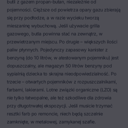
butli z gazem propan-butan, niezależnie od
pojemności. Cięższe od powietrza opary gazu zbierają
się przy podłodze, a w razie wycieku tworzą
mieszaninę wybuchową. Jeśli używacie grilla
gazowego, butla powinna stać na zewnątrz, w
przewietrzanym miejscu. Po drugie – większych ilości
paliw płynnych. Pojedynczy zapasowy kanister z
benzyną (do 10 litrów, w atestowanym pojemniku) jest
dopuszczalny, ale magazyn 50 litrów benzyny pod
sypialnią dziecka to skrajna nieodpowiedzialność. Po
trzecie – otwartych pojemników z rozpuszczalnikami,
farbami, lakierami. Lotne związki organiczne (LZO) są
nie tylko łatwopalne, ale też szkodliwe dla zdrowia
przy długotrwałej ekspozycji. Jeśli musicie trzymać
resztki farb po remoncie, niech będą szczelnie
zamknięte, w metalowej, zamykanej szafie.