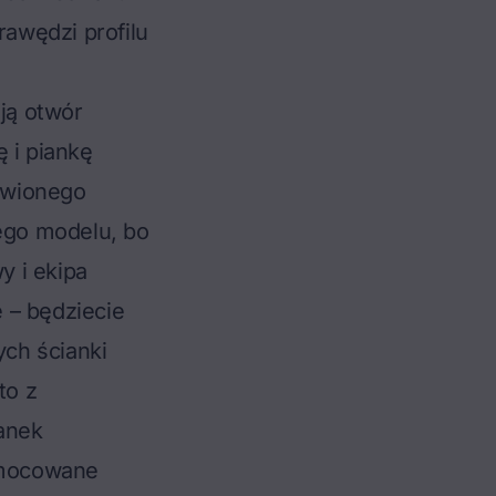
awędzi profilu
ją otwór
 i piankę
awionego
ego modelu, bo
y i ekipa
e – będziecie
ch ścianki
to z
anek
m mocowane