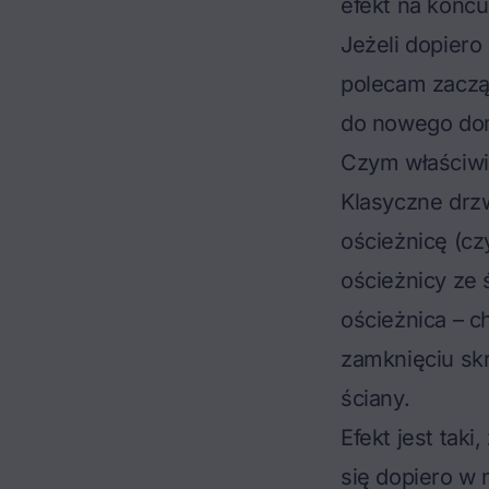
efekt na końcu
Jeżeli dopiero
polecam zaczą
do nowego d
Czym właściwi
Klasyczne drz
ościeżnicę (cz
ościeżnicy ze 
ościeżnica – c
zamknięciu skr
ściany.
Efekt jest taki
się dopiero w 