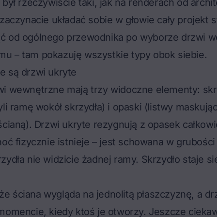
 był rzeczywiście taki, jak na renderach od archi
 zaczynacie układać sobie w głowie cały projekt st
ć od ogólnego przewodnika po
wyborze drzwi 
omu
– tam pokazuję wszystkie typy obok siebie.
e są drzwi ukryte
wi wewnętrzne mają trzy widoczne elementy: skr
yli ramę wokół skrzydła) i opaski (listwy maskują
ścianą). Drzwi ukryte rezygnują z opasek całkowic
hoć fizycznie istnieje – jest schowana w grubości
zydła nie widzicie żadnej ramy. Skrzydło staje 
, że ściana wygląda na jednolitą płaszczyznę, a dr
momencie, kiedy ktoś je otworzy. Jeszcze ciekaw