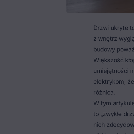
Drzwi ukryte 
z wnętrz wyglą
budowy poważny
Większość kło
umiejętności m
elektrykom, ż
różnica.
W tym artykul
to „zwykłe drz
nich zdecydowa