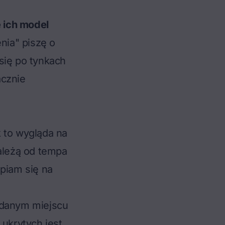
e ich model
nia" piszę o
się po tynkach
acznie
 to wygląda na
ależą od tempa
upiam się na
 danym miejscu
 ukrytych jest