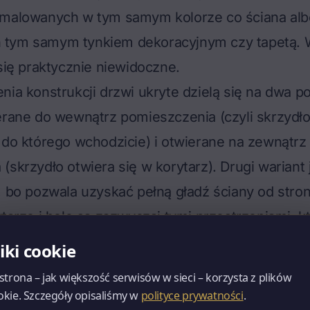
 malowanych w tym samym kolorze co ściana alb
tym samym tynkiem dekoracyjnym czy tapetą. 
 się praktycznie niewidoczne.
nia konstrukcji drzwi ukryte dzielą się na dwa 
erane do wewnątrz pomieszczenia (czyli skrzydł
 do którego wchodzicie) i otwierane na zewnątrz
(skrzydło otwiera się w korytarz). Drugi wariant 
, bo pozwala uzyskać pełną gładź ściany od stron
ytarze i hole są zazwyczaj tymi przestrzeniami, k
dnolitą bryłę. Z punktu widzenia stolarki ukryte 
liki cookie
 z
systemem bezprzylgowym z ukrytą ościeżnicą
 strona – jak większość serwisów w sieci – korzysta z plików
tej, równej ściany, tylko doprowadzona do końca.
okie. Szczegóły opisaliśmy w
polityce prywatności
.