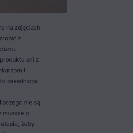
e na zdjęciach
zrobić z
późno.
produktu ani z
ynkarzom i
to zasadnicza
laczego nie są
y musicie o
etapie, żeby