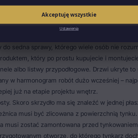
wi ukryte przesuwne – chowane w kasetę w ścia
a, która wymaga przygotowania kasety na etapie
Akceptuję wszystkie
ch. O nich będę pisał osobno.
Ustawienia
zja o drzwiach ukrytych musi paść wcześnie
 do sedna sprawy, którego wiele osób nie rozum
produktem, który po prostu kupujecie i montujeci
nele albo listwy przypodłogowe. Drzwi ukryte to
any w harmonogram robót dużo wcześniej – najp
epiej już na etapie projektu wnętrz.
sty. Skoro skrzydło ma się znaleźć w jednej pła
ieżnica musi być zlicowana z powierzchnią tynku.
ica musi zostać zamontowana
przed
tynkowaniem
rzygotowanym otworze, do którego tynkarz doch