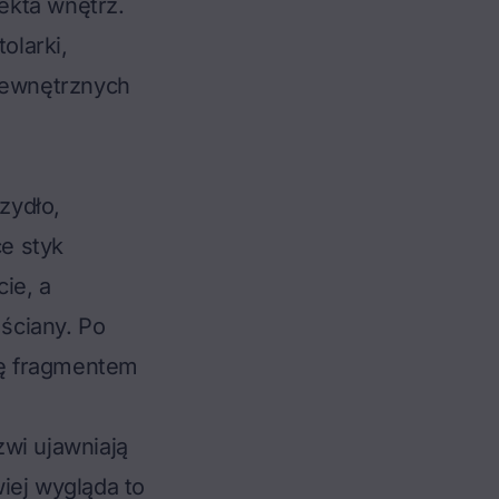
tekta wnętrz.
olarki,
wewnętrznych
zydło,
ce styk
ie, a
 ściany. Po
się fragmentem
zwi ujawniają
iej wygląda to