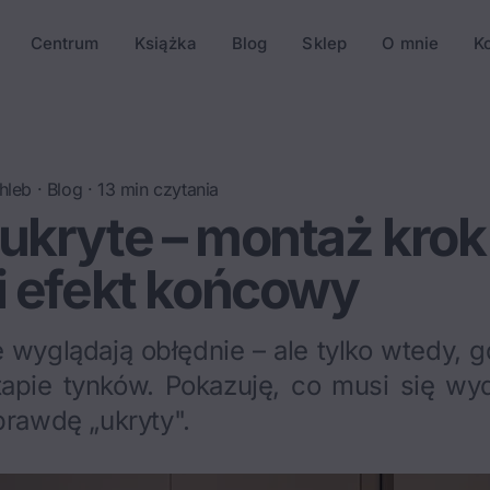
Centrum
Książka
Blog
Sklep
O mnie
K
hleb
·
Blog
·
13
min czytania
ukryte – montaż krok
i efekt końcowy
 wyglądają obłędnie – ale tylko wtedy, 
tapie tynków. Pokazuję, co musi się wy
prawdę „ukryty".