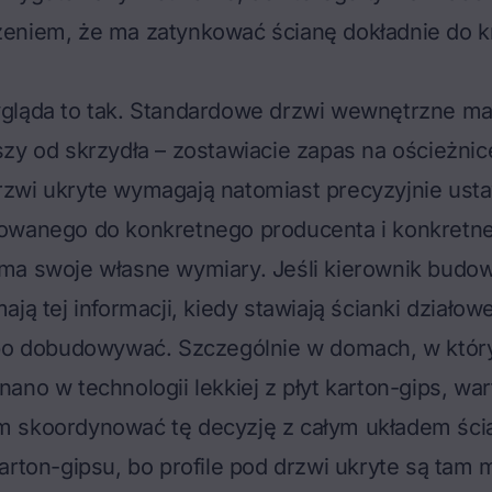
eniem, że ma zatynkować ścianę dokładnie do kr
gląda to tak. Standardowe drzwi wewnętrzne ma
zy od skrzydła – zostawiacie zapas na ościeżnicę
zwi ukryte wymagają natomiast precyzyjnie ust
owanego do konkretnego producenta i konkretn
ma swoje własne wymiary. Jeśli kierownik budow
ją tej informacji, kiedy stawiają ścianki działow
lbo dobudowywać. Szczególnie w domach, w który
ano w technologii lekkiej z płyt karton-gips, war
 skoordynować tę decyzję z całym układem
ści
arton-gipsu
, bo profile pod drzwi ukryte są ta