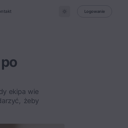
ontakt
Logowanie
 po
gdy ekipa wie
darzyć, żeby