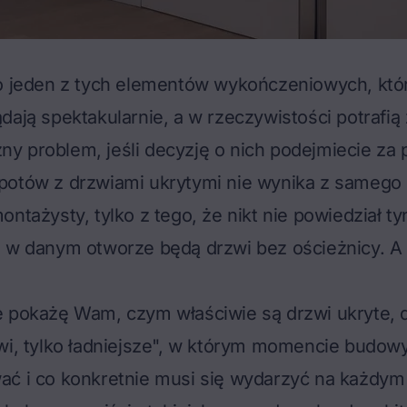
to jeden z tych elementów wykończeniowych, któr
dają spektakularnie, a w rzeczywistości potrafią 
 problem, jeśli decyzję o nich podejmiecie za 
potów z drzwiami ukrytymi nie wynika z samego 
ontażysty, tylko z tego, że nikt nie powiedział t
e w danym otworze będą drzwi bez ościeżnicy. A 
e pokażę Wam, czym właściwie są drzwi ukryte, d
wi, tylko ładniejsze", w którym momencie budow
ć i co konkretnie musi się wydarzyć na każdym 