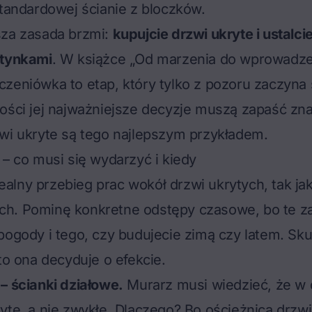
standardowej ścianie z bloczków.
sza zasada brzmi:
kupujcie drzwi ukryte i ustalci
 tynkami
. W książce „Od marzenia do wprowadze
zeniówka to etap, który tylko z pozoru zaczyna 
ości jej najważniejsze decyzje muszą zapaść zn
wi ukryte są tego najlepszym przykładem.
 – co musi się wydarzyć i kiedy
lny przebieg prac wokół drzwi ukrytych, tak jak
h. Pominę konkretne odstępy czasowe, bo te z
pogody i tego, czy budujecie zimą czy latem. Sk
 to ona decyduje o efekcie.
– ścianki działowe.
Murarz musi wiedzieć, że w
yte, a nie zwykłe. Dlaczego? Bo ościeżnica drzwi