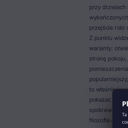
przy drzwiach
wykończonych 
przejście robi
Z punktu widze
warianty: otwi
stronę pokoju,
pomieszczenia 
popularniejszy
to właśnie kor
pokazać jako je
P
spokrewnione
Ta
filozofia czys
co