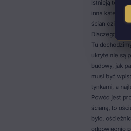
Istnieją też
drz
inna kategori
ścian działowy
Dlaczego decy
Tu dochodzimy
ukryte nie są 
budowy, jak pa
musi być wpis
tynkami, a najl
Powód jest pro
ścianą, to ośc
było, ościeżn
odpowiednio p