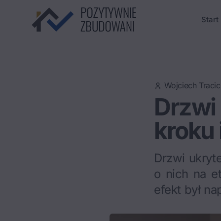
Start
Wojciech Tracic
Drzwi 
kroku 
Drzwi ukryte
o nich na e
efekt był na