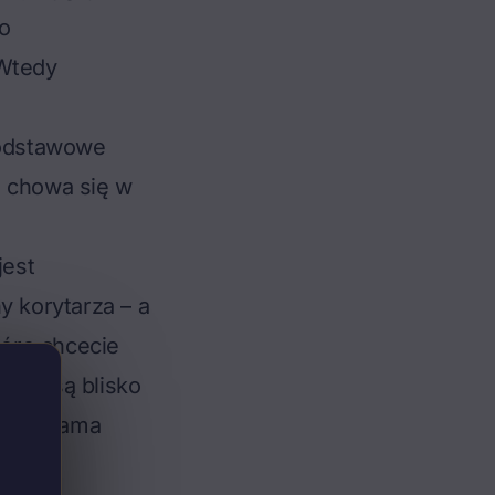
o
Wtedy
podstawowe
o chowa się w
jest
y korytarza – a
tóre chcecie
drzwi są blisko
– ta sama