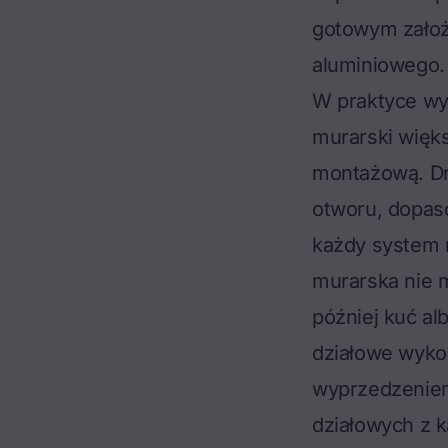
gotowym założ
aluminiowego.
W praktyce wy
murarski więks
montażową. Dr
otworu, dopas
każdy system 
murarska nie ma
później kuć a
działowe wykon
wyprzedzeniem
działowych z k