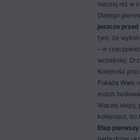
inaczej niż w 
Dlatego pierw
jeszcze przed
tym, że wykońc
– w rzeczywist
wcześniej. Drz
Kolejność prac
Pokażę Wam rea
moich budowac
Waszej ekipy, 
kolejności
, bo
Etap pierwszy 
będą drzwi ukr