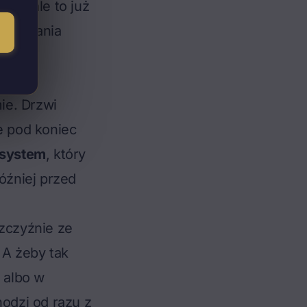
nie
– ale to już
 murowania
ie. Drzwi
e pod koniec
system
, który
óźniej przed
szczyźnie ze
 A żeby tak
 albo w
odzi od razu z