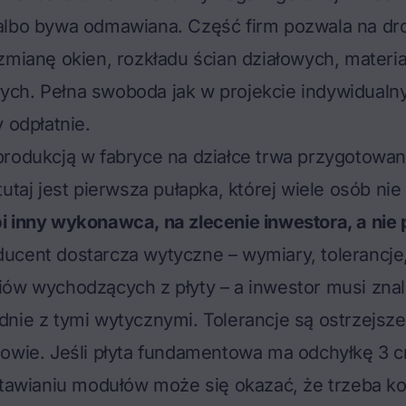
albo bywa odmawiana. Część firm pozwala na dr
zmianę okien, rozkładu ścian działowych, materi
ch. Pełna swoboda jak w projekcie indywidual
 odpłatnie.
rodukcją w fabryce na działce trwa przygotowan
utaj jest pierwsza pułapka, której wiele osób nie 
i inny wykonawca, na zlecenie inwestora, a nie
ucent dostarcza wytyczne – wymiary, tolerancje, 
ów wychodzących z płyty – a inwestor musi znal
nie z tymi wytycznymi. Tolerancje są ostrzejsze
dowie. Jeśli płyta fundamentowa ma odchyłkę 3 
 stawianiu modułów może się okazać, że trzeba 