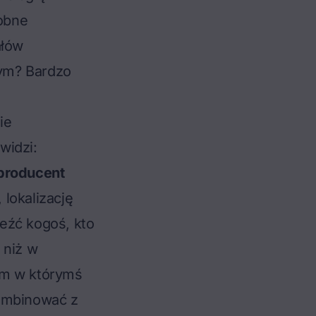
obne
ałów
nym? Bardzo
ie
widzi:
 producent
lokalizację
eźć kogoś, kto
 niż w
cm w którymś
kombinować z