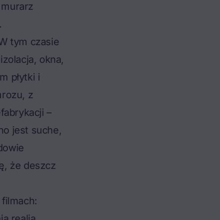
 murarz
.
 W tym czasie
zolacja, okna,
m płytki i
rozu, z
fabrykacji –
o jest suche,
dowie
ię, że deszcz
filmach:
ą realia