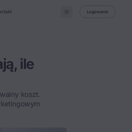
ontakt
Logowanie
ą, ile
alny koszt.
arketingowym