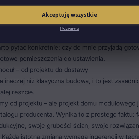
 masywne, ciężkie, wymagające ciężkiego dźwigu
cia mają różne ceny, różne ograniczenia transpor
Akceptuję wszystkie
aną. Gdy ktoś mówi „kupuję dom modułowy za 300
Ustawienia
 mówi o domu szkieletowym panelowym, a nie o
to pytać konkretnie: czy do mnie przyjadą goto
gotowe pomieszczenia do ustawienia.
moduł – od projektu do dostawy
 inaczej niż klasyczna budowa, i to jest zasadni
ałej reszcie.
my od projektu – ale projekt domu modułowego j
talogu producenta. Wynika to z prostego faktu: 
odukcyjne, swoje grubości ścian, swoje rozwiązan
 Każda istotna zmiana wymaga ingerencji w techn