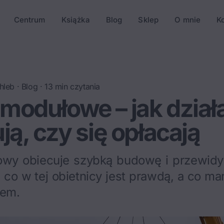
Centrum
Książka
Blog
Sklep
O mnie
K
hleb
·
Blog
·
13
min czytania
odułowe – jak działaj
ją, czy się opłacają
wy obiecuje szybką budowę i przewidyw
 co w tej obietnicy jest prawdą, a co m
iem.