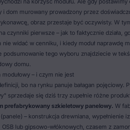
wychodzi na korzyść modułu. Ale gdy postawimy 
 i dom murowany prowadzony przez doświadcz
ykonawcę, obraz przestaje być oczywisty. W tym
a czynniki pierwsze – jak to faktycznie działa, gd
h nie widać w cenniku, i kiedy moduł naprawdę m
ne podsumowanie tego wyboru znajdziecie w tekś
udowy domu
.
 modułowy – i czym nie jest
efinicji, bo na rynku panuje bałagan pojęciowy.
 sprzedaje się dziś trzy zupełnie różne produk
m prefabrykowany szkieletowy panelowy
.
W fab
(panele) – konstrukcja drewniana, wypełnienie iz
yt OSB lub gipsowo-włóknowych, czasem z zamo