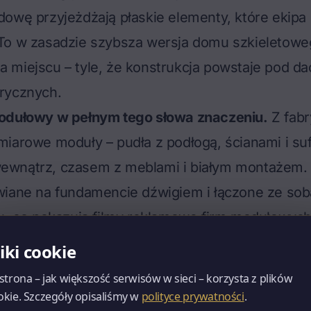
owę przyjeżdżają płaskie elementy, które ekipa 
To w zasadzie szybsza wersja
domu szkieletowe
a miejscu
– tyle, że konstrukcja powstaje pod 
rycznych.
odułowy w pełnym tego słowa znaczeniu.
Z fabr
iarowe moduły – pudła z podłogą, ścianami i suf
wnątrz, czasem z meblami i białym montażem. 
wiane na fundamencie dźwigiem i łączone ze sob
u, co pokazują filmy reklamowe firm modułowych
refabrykowany w technologii ciężkiej.
Fabryka 
liki cookie
ty żelbetowe lub z keramzytobetonu, które na 
 strona – jak większość serwisów w sieci – korzysta z plików
strukcję. To pomost między prefabrykacją a bu
okie. Szczegóły opisaliśmy w
polityce prywatności
.