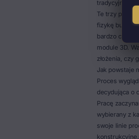
tradycyjnym –
Te trzy podejś
fizykę budowl
bardzo często
module 3D. War
złożenia, czy 
Jak powstaje 
Proces wygląda
decydująca o c
Pracę zaczyna
wybierany z ka
swoje linie pr
konstrukcyjne.