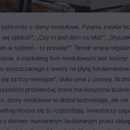
ś pyta mnie o domy modułowe. Pytanie zwykle br
 się opłaca?", „Czy to jest dom na lata?", „Słysza
dom w tydzień – to prawda?". Temat wraca regular
rośnie, a marketing firm modułowych jest mocny: 
 spuszczanego z lawety na płytę fundamentową
ię za trzy miesiące", stała cena z umowy. Brzmi
szystkich problemów, które ma klasyczna budow
u: domy modułowe to dobra technologia, ale nie
keting mocno się tu rozjeżdżają. Inwestorzy czę
 z domem murowanym budowanym przez ekipę „