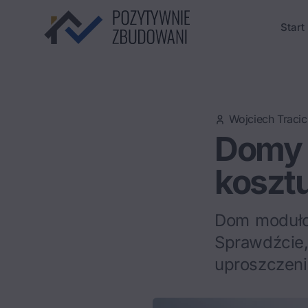
Start
Wojciech Tracic
Domy m
kosztu
Dom moduło
Sprawdźcie,
uproszczen