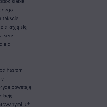
obok siebie
onego
 tekście
zie kryją się
a sens.
cie o
 Pod hasłem
ty.
ryce powstają
olacją,
ntowanymi już