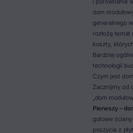
i porównanie 
dom modułowy
generalnego w
rozłożę temat n
koszty, któryc
Bardziej ogól
technologii b
Czym jest dom
Zacznijmy od d
„dom modułowy"
Pierwszy –
do
gotowe ściany 
poszycie z pł