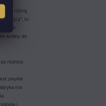
.
towe i różną
 tysięcy", to
 pełnym
we ściany do
cza różnica
est zwykle
fabryka ma
ia
ologię i