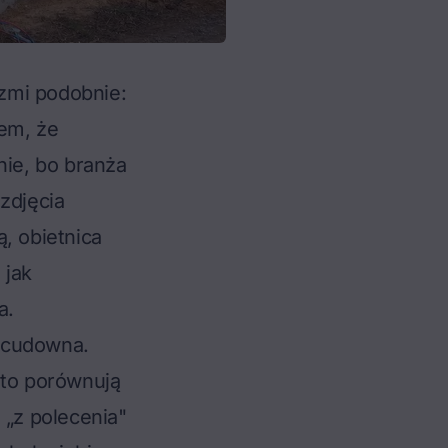
zmi podobnie:
łem, że
nie, bo branża
zdjęcia
, obietnica
 jak
a.
 cudowna.
sto porównują
z polecenia"