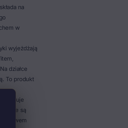
składa na
go
dachem w
yki wyjeżdżają
item,
Na działce
ą. To produkt
.
produkuje
budowie są
downictwem