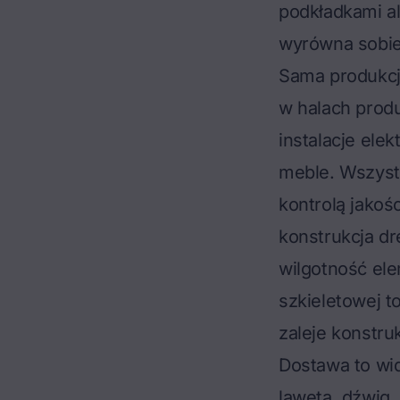
podkładkami a
wyrówna sobie
Sama produkcj
w halach produ
instalacje elek
meble. Wszyst
kontrolą jakoś
konstrukcja d
wilgotność el
szkieletowej t
zaleje konstru
Dostawa to wid
laweta, dźwig,