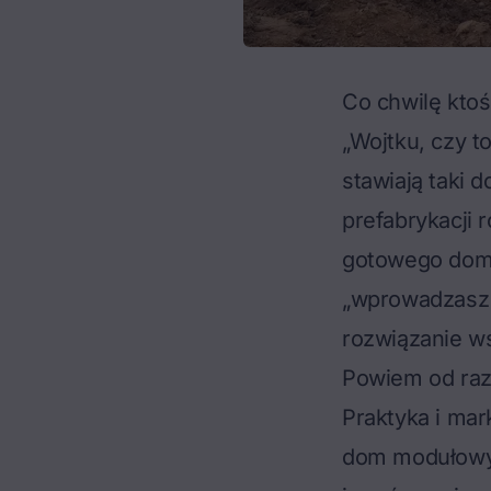
Co chwilę kto
„Wojtku, czy to
stawiają taki 
prefabrykacji 
gotowego domu
„wprowadzasz s
rozwiązanie w
Powiem od raz
Praktyka i mar
dom modułowy