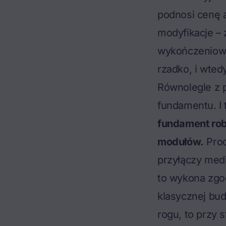
podnosi cenę 
modyfikacje – 
wykończeniowy
rzadko, i wtedy
Równolegle z p
fundamentu. I t
fundament rob
modułów.
Prod
przyłączy medi
to wykona zgod
klasycznej bu
rogu, to przy