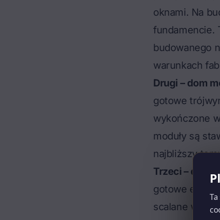
oknami. Na bud
fundamencie. 
budowanego n
warunkach fab
Drugi – dom m
gotowe trójwym
wykończone we
moduły są sta
najbliższy tem
Trzeci – dom p
P
gotowe elemen
Ta
scalane w kon
co