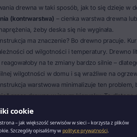
ania drewna w taki sposób, jak to się dzieje w d
nia (kontrwarstwa)
– cienka warstwa drewna lub 
aprężenia, żeby deska się nie wyginała.
nstrukcja ma znaczenie? Bo drewno pracuje. Kurc
leżności od wilgotności i temperatury. Drewno lit
 reagowałoby na te zmiany bardzo silnie – dlatego
lnej wilgotności w domu i są wrażliwe na ogrze
nstrukcja warstwowa minimalizuje ten problem, 
uje" pracę drewna w innym kierunku. To dlatego
etnie współpracuje z ogrzewaniem podłogowym
liki cookie
st to ryzykowne.
 strona – jak większość serwisów w sieci – korzysta z plików
rlinecka" i czy to ma znaczenie przy wyborze
okie. Szczegóły opisaliśmy w
polityce prywatności
.