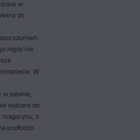
óżnice w
wietna do
ieporozumień.
go nigdy nie
wsze
 dostaniecie. W
 w salonie,
nie wybiera do
 z magazynu, z
 na podłodze.