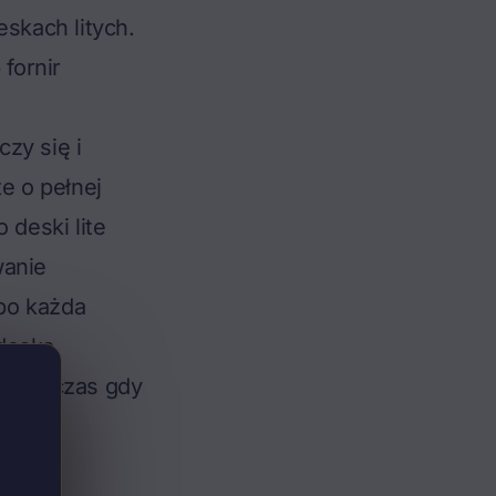
eskach litych.
fornir
zy się i
e o pełnej
 deski lite
wanie
bo każda
 deska
, podczas gdy