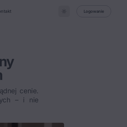
ontakt
Logowanie
tny
m
ądnej cenie.
tych – i nie