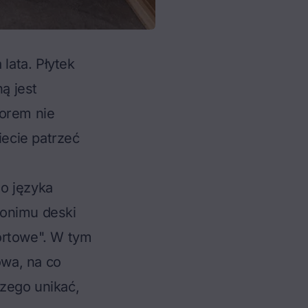
lata. Płytek
ą jest
borem nie
iecie patrzeć
o języka
nonimu deski
ortowe". W tym
owa
, na co
zego unikać,