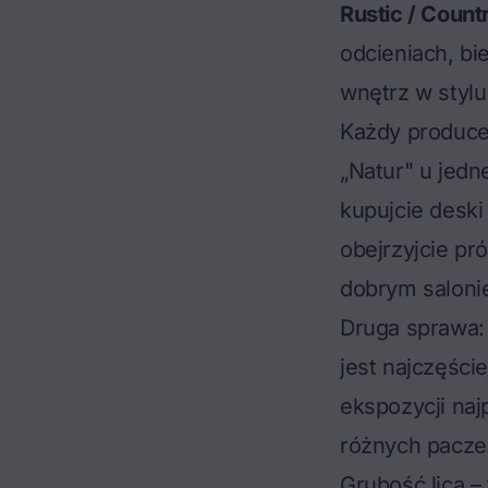
Rustic / Count
odcieniach, bi
wnętrz w stylu
Każdy producen
„Natur" u jedn
kupujcie deski
obejrzyjcie pró
dobrym saloni
Druga sprawa: 
jest najczęści
ekspozycji naj
różnych paczek
Grubość lica 