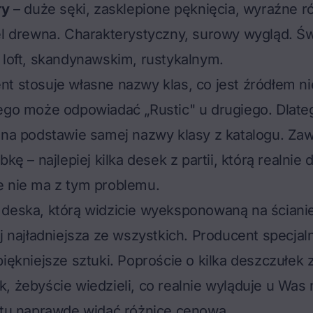
ry
– duże sęki, zasklepione pęknięcia, wyraźne r
el drewna. Charakterystyczny, surowy wygląd. Ś
 loft, skandynawskim, rustykalnym.
t stosuje własne nazwy klas, co jest źródłem n
ego może odpowiadać „Rustic" u drugiego. Dlate
 na podstawie samej nazwy klasy z katalogu. Za
bkę – najlepiej kilka desek z partii, którą realnie
e nie ma z tym problemu.
deska, którą widzicie wyeksponowaną na ścianie
ej najładniejsza ze wszystkich. Producent specjal
piękniejsze sztuki. Poproście o kilka deszczułek
, żebyście wiedzieli, co realnie wyląduje u Was
– tu naprawdę widać różnicę cenową