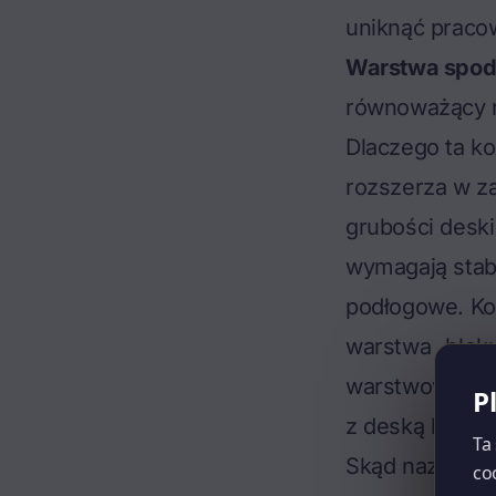
uniknąć pracow
Warstwa spod
równoważący n
Dlaczego ta ko
rozszerza w za
grubości deski
wymagają stabi
podłogowe. Ko
warstwa „blok
warstwowa świ
P
z deską litą je
Ta
Skąd nazwa „ba
co