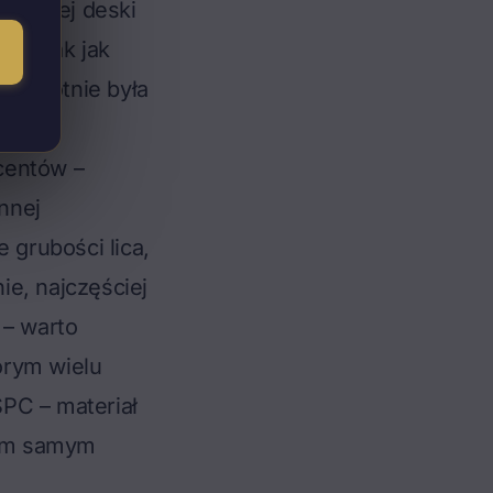
ukującej deski
u – tak jak
ierwotnie była
centów –
innej
 grubości lica,
e, najczęściej
– warto
órym wielu
SPC
– materiał
 tym samym