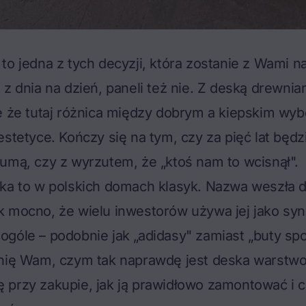
to jedna z tych decyzji, która zostanie z Wami na 
 z dnia na dzień, paneli też nie. Z deską drewnian
e że tutaj różnica między dobrym a kiepskim wy
estetyce. Kończy się na tym, czy za pięć lat będz
umą, czy z wyrzutem, że „ktoś nam to wcisnął".
cka to w polskich domach klasyk. Nazwa weszła d
k mocno, że wielu inwestorów używa jej jako sy
góle – podobnie jak „adidasy" zamiast „buty sp
śnię Wam, czym tak naprawdę jest
deska warstw
przy zakupie, jak ją prawidłowo zamontować i c