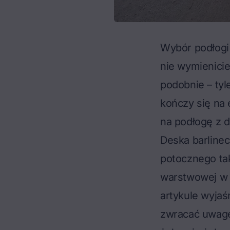
Wybór podłogi 
nie wymienicie
podobnie – tyl
kończy się na 
na podłogę z d
Deska barline
potocznego ta
warstwowej w o
artykule wyja
zwracać uwagę 