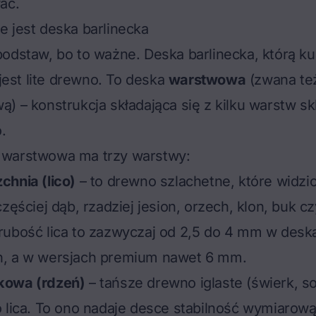
ać.
 jest deska barlinecka
odstaw, bo to ważne. Deska barlinecka, którą ku
 jest lite drewno. To deska
warstwowa
(zwana te
) – konstrukcja składająca się z kilku warstw sk
.
warstwowa ma trzy warstwy:
chnia (lico)
– to drewno szlachetne, które widzic
zęściej dąb, rzadziej jesion, orzech, klon, buk c
rubość lica to zazwyczaj od 2,5 do 4 mm w desk
, a w wersjach premium nawet 6 mm.
kowa (rdzeń)
– tańsze drewno iglaste (świerk, s
 lica. To ono nadaje desce stabilność wymiarową