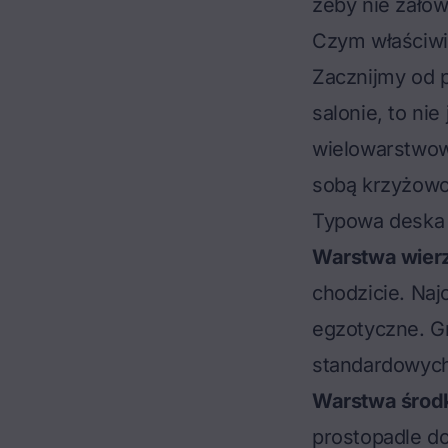
żeby nie żałow
Czym właściwie
Zacznijmy od p
salonie, to nie
wielowarstwową
sobą krzyżowo
Typowa deska 
Warstwa wierz
chodzicie. Najc
egzotyczne. G
standardowych
Warstwa środ
prostopadle do