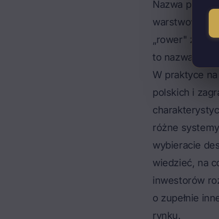
Nazwa pochodzi
warstwowe. Z c
„rower" zaczą
to nazwa konkr
W praktyce na
polskich i zag
charakterystyc
różne systemy 
wybieracie de
wiedzieć, na 
inwestorów ro
o zupełnie inn
rynku.