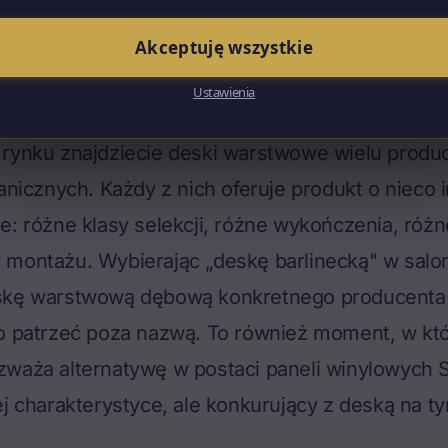
 od miasta Barlinek i działającej tam firmy prod
zasem nazwa skleiła się z całą kategorią produkt
Akceptuję wszystkie
ł oznaczać dowolny pojazd dwukołowy, mimo że p
Ustawienia
etnej marki.
 rynku znajdziecie deski warstwowe wielu produ
ranicznych. Każdy z nich oferuje produkt o nieco 
e: różne klasy selekcji, różne wykończenia, różne
montażu. Wybierając „deskę barlinecką" w saloni
skę warstwową dębową konkretnego producenta 
co patrzeć poza nazwą. To również moment, w kt
zważa alternatywę w postaci
paneli winylowych 
ej charakterystyce, ale konkurujący z deską na