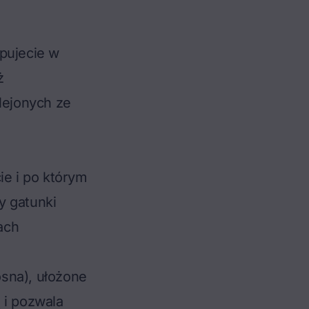
pujecie w
ż
lejonych ze
ie i po którym
zy gatunki
ach
osna), ułożone
 i pozwala