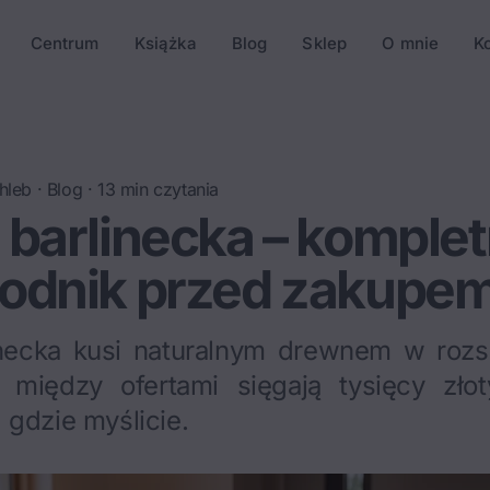
Centrum
Książka
Blog
Sklep
O mnie
K
hleb
·
Blog
·
13
min czytania
barlinecka – komple
odnik przed zakupe
necka kusi naturalnym drewnem w rozs
 między ofertami sięgają tysięcy zło
 gdzie myślicie.