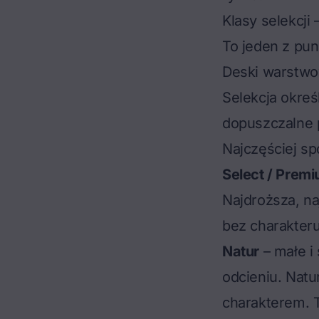
Klasy selekcji
To jeden z pun
Deski warstw
Selekcja okreś
dopuszczalne p
Najczęściej sp
Select / Prem
Najdroższa, na
bez charakter
Natur
– małe i
odcieniu. Nat
charakterem. T