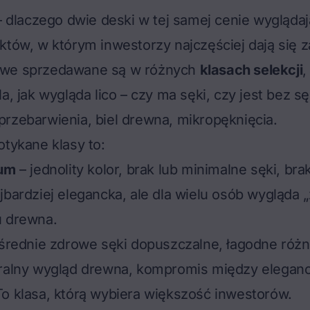
 – dlaczego dwie deski w tej samej cenie wyglądaj
któw, w którym inwestorzy najczęściej dają się 
owe sprzedawane są w różnych
klasach selekcji
,
la, jak wygląda lico – czy ma sęki, czy jest bez s
rzebarwienia, biel drewna, mikropęknięcia.
otykane klasy to:
ium
– jednolity kolor, brak lub minimalne sęki, brak 
jbardziej elegancka, ale dla wielu osób wygląda „z
u drewna.
 średnie zdrowe sęki dopuszczalne, łagodne różn
uralny wygląd drewna, kompromis między eleganc
o klasa, którą wybiera większość inwestorów.