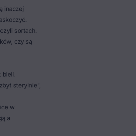
ą inaczej
zaskoczyć.
 czyli sortach.
ęków, czy są
bieli.
byt sterylnie",
ice w
ją a